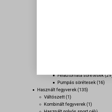
Hosszú fegyverek
137
Golyós fegyverek
74
Sport célú golyós fegyvere
37
Taktikai golyós fegyverek
(AR)
9
Vadász golyós fegyverek
PCC
9
Sörétes Fegyverek
58
Duplacsövű sörétesek
8
Félautomata sörétesek
29
Pumpás sörétesek
16
Használt fegyverek
135
Váltószett
1
Kombinált fegyverek
1
Használt golyós sport célú