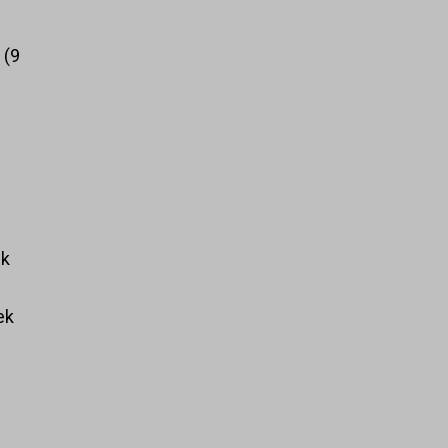
k
9
ek
ek