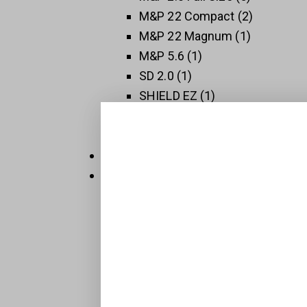
M&P 22 Compact
2
M&P 22 Magnum
1
M&P 5.6
1
SD 2.0
1
SHIELD EZ
1
SHIELD PLUS
1
SW 1911
3
Thompson
5
Új Fegyverek
409
Raktáron
32
Sportpisztolyok
1
BTS-Keiler Tactical
7
Maroklőfegyverek
203
Pisztolyok
160
Revolverek
41