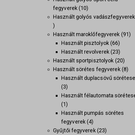
fegyverek
10
Használt golyós vadászfegyvere
Használt maroklőfegyverek
91
Használt pisztolyok
66
Használt revolverek
23
Használt sportpisztolyok
20
Használt sörétes fegyverek
8
Használt duplacsövű sörétes
3
Használt félautomata sörétes
1
Használt pumpás sörétes
fegyverek
4
Gyűjtői fegyverek
23