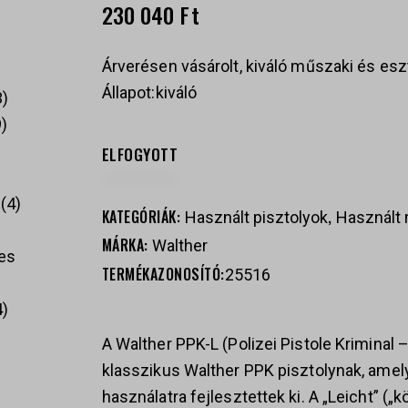
230 040
Ft
Árverésen vásárolt, kiváló műszaki és eszt
Állapot:kiváló
3
9
ELFOGYOTT
4
KATEGÓRIÁK:
,
Használt pisztolyok
Használt 
MÁRKA:
Walther
es
TERMÉKAZONOSÍTÓ:
25516
4
A Walther PPK-L (Polizei Pistole Kriminal –
klasszikus Walther PPK pisztolynak, amelye
használatra fejlesztettek ki. A „Leicht” („k