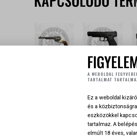
KAPCSOLÓDÓ TER
FIGYELEM
RUGER VAQUERO
HK SFP-OR
S
A WEBOLDAL FEGYVERE
TARTALMAT TARTALMA
MATCH
399 000
Ft
3
599 000
Ft
Ez a weboldal kizáró
és a közbiztonságr
eszközökkel kapcso
tartalmaz. A belépés
elmúlt 18 éves, vala