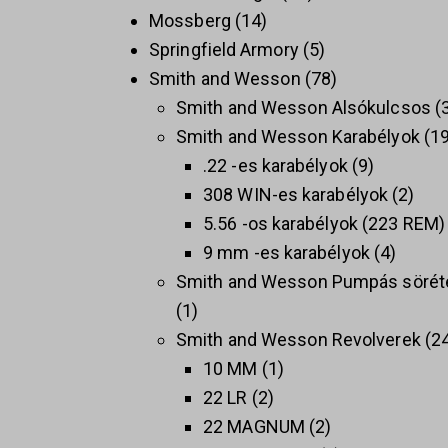
Mossberg
14
Springfield Armory
5
Smith and Wesson
78
Smith and Wesson Alsókulcsos
Smith and Wesson Karabélyok
1
.22 -es karabélyok
9
308 WIN-es karabélyok
2
5.56 -os karabélyok (223 REM)
9 mm -es karabélyok
4
Smith and Wesson Pumpás sörét
1
Smith and Wesson Revolverek
2
10 MM
1
22 LR
2
22 MAGNUM
2