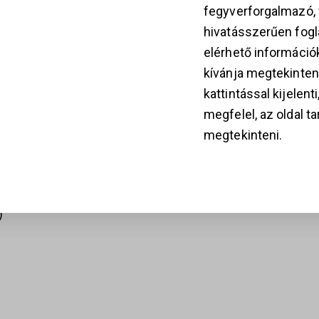
fegyverforgalmazó
hivatásszerűen fogla
k
elérhető információ
kívánja megtekinten
kattintással kijelent
megfelel, az oldal t
28
megtekinteni.