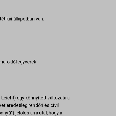
étikai állapotban van.
maroklőfegyverek
 Leicht) egy könnyített változata a
t eredetileg rendőri és civil
önnyű”) jelölés arra utal, hogy a