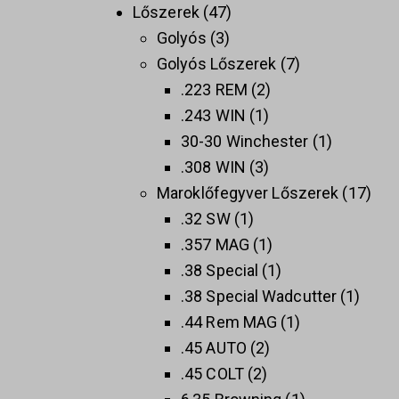
Lőszerek
47
Golyós
3
Golyós Lőszerek
7
.223 REM
2
.243 WIN
1
30-30 Winchester
1
.308 WIN
3
Maroklőfegyver Lőszerek
17
.32 SW
1
.357 MAG
1
.38 Special
1
.38 Special Wadcutter
1
.44 Rem MAG
1
.45 AUTO
2
.45 COLT
2