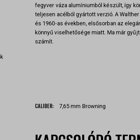
fegyver váza alumíniumból készült, így k
teljesen acélból gyártott verzió. A Walth
és 1960-as években, elsősorban az elegán
könnyű viselhetősége miatt. Ma már gyűjt
számít.
ok
s
СALIBER
7,65 mm Browning