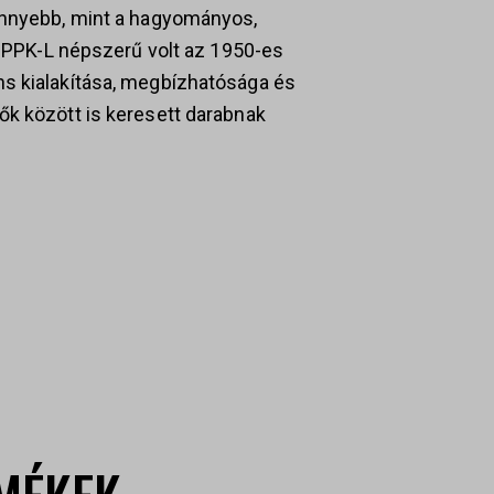
önnyebb, mint a hagyományos,
er PPK-L népszerű volt az 1950-es
s kialakítása, megbízhatósága és
ők között is keresett darabnak