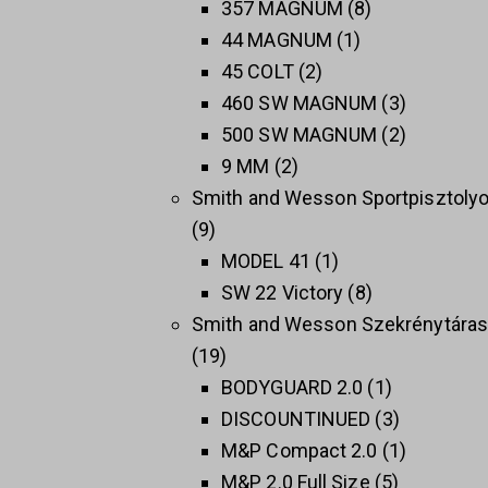
357 MAGNUM
8
44 MAGNUM
1
45 COLT
2
460 SW MAGNUM
3
500 SW MAGNUM
2
9 MM
2
Smith and Wesson Sportpisztoly
9
MODEL 41
1
SW 22 Victory
8
Smith and Wesson Szekrénytára
19
BODYGUARD 2.0
1
DISCOUNTINUED
3
M&P Compact 2.0
1
M&P 2.0 Full Size
5