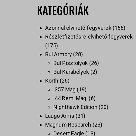
KATEGÓRIÁK
Azonnal elvihető fegyverek
166
Részletfizetésre elvihető fegyverek
175
Bul Armory
28
Bul Pisztolyok
26
Bul Karabélyok
2
Korth
26
.357 Mag
19
.44 Rem. Mag.
6
Nighthawk Edition
20
Laugo Arms
31
Magnum Research
23
Desert Eagle
13