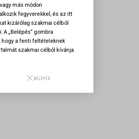
, vagy más módon
lkozik fegyverekkel, és az itt
kat kizárólag szakmai célból
i. A „Belépés” gombra
i, hogy a fenti feltételeknek
artalmát szakmai célból kívánja
BELÉPÉS