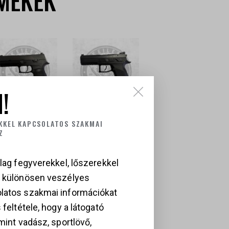
MÉKEK
!
IG SAUER P320
CZ P09
KKEL KAPCSOLATOS SZAKMAI
Z
29 000
Ft
349 000
Ft
lag fegyverekkel, lőszerekkel
a különösen veszélyes
latos szakmai információkat
 feltétele, hogy a látogató
mint vadász, sportlövő,