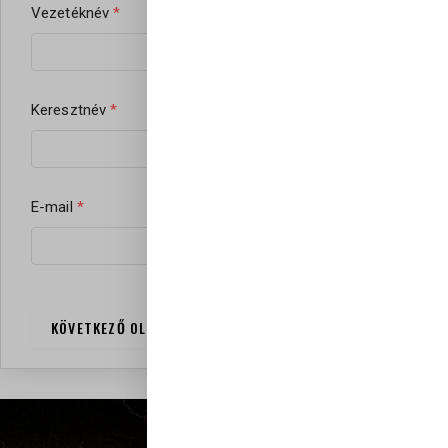
Vezetéknév
*
Telefonszám
*
Keresztnév
*
Életkorod
*
E-mail
*
Lakóhelyed (település nev
KÖVETKEZŐ OLDAL
MENTÉS ÉS FOLYTATÁS