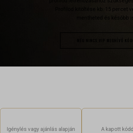
profilod létrehozásához szükséges
Profilod kitöltése kb. 15 percet
mentheted és később is
MÉG NINCS VIP MEGHÍVÓ KÓDO
HOGYAN TÖRTÉNI
Igénylés vagy ajánlás alapján
A kapott kódda