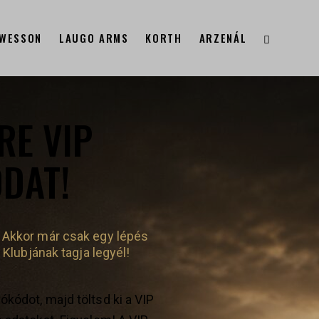
 WESSON
LAUGO ARMS
KORTH
ARZENÁL
RE VIP
DAT!
Akkor már csak egy lépés
P Klubjának tagja legyél!
kódot, majd töltsd ki a VIP