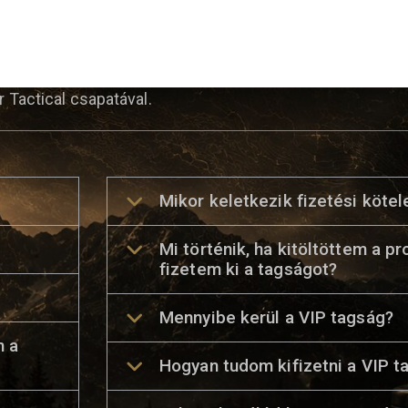
és Spam mappát is. Ha továbbra
r Tactical csapatával.
Mikor keletkezik fizetési köte
Mi történik, ha kitöltöttem a pr
fizetem ki a tagságot?
Mennyibe kerül a VIP tagság?
m a
Hogyan tudom kifizetni a VIP t