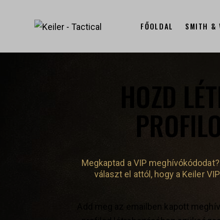
FŐOLDAL
SMITH &
HOZD LÉT
PROFILO
Megkaptad a VIP meghívókódodat? 
választ el attól, hogy a Keiler VI
Add meg az emailben kapott meghívó