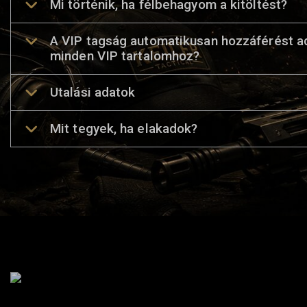
Mi történik, ha félbehagyom a kitöltést?
A VIP tagság automatikusan hozzáférést a
minden VIP tartalomhoz?
Utalási adatok
Mit tegyek, ha elakadok?
SZAKÜZL