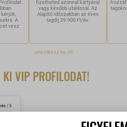
Profilodat.
fizetheted azonnal kártyával
hozzáf
obban
vagy később utalással. Az
tagokn
 kérjük,
Alapító időszakban az éves
ésekre. A
tagdíj 29.900 Ft/év.
rcet vesz
n VIP Profilod?
Jelentkezz be itt!
 KI VIP PROFILODAT!
épés / 5
FIGYELEM