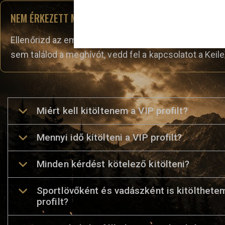
NEM ÉRKEZETT MEG A MEGHÍVÓKÓDOD?
Ellenőrizd az email fiókodat, beleértve a Promóciók 
sem találod a meghívót, vedd fel a kapcsolatot a Keile
Miért kell kitöltenem a VIP profilt?
Mennyi idő kitölteni a VIP profilt?
Minden kérdést kötelező kitölteni?
Sportlövőként és vadászként is kitölthete
profilt?