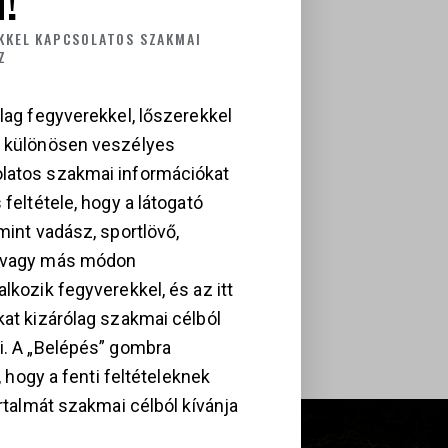
KKEL KAPCSOLATOS SZAKMAI
Z
lag fegyverekkel, lőszerekkel
a különösen veszélyes
latos szakmai információkat
 feltétele, hogy a látogató
mint vadász, sportlövő,
, vagy más módon
lkozik fegyverekkel, és az itt
kat kizárólag szakmai célból
i. A „Belépés” gombra
i, hogy a fenti feltételeknek
artalmát szakmai célból kívánja