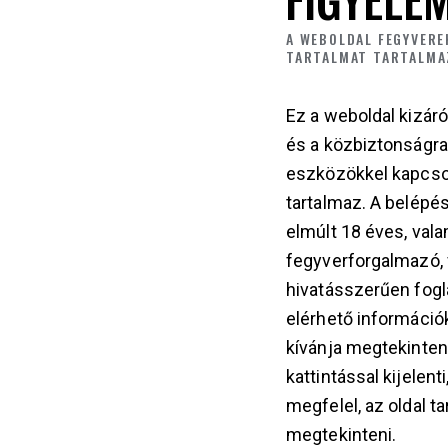
A WEBOLDAL FEGYVERE
TARTALMAT TARTALMA
Ez a weboldal kizáró
és a közbiztonságr
eszközökkel kapcso
tartalmaz. A belépés
e)
*
elmúlt 18 éves, vala
fegyverforgalmazó
hivatásszerűen fogla
elérhető információ
kívánja megtekinten
kattintással kijelent
megfelel, az oldal t
megtekinteni.