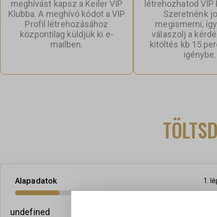
meghívást kapsz a Keiler VIP
létrehozhatod VIP 
Klubba. A meghívó kódot a VIP
Szeretnénk j
Profil létrehozásához
megismerni, így
központilag küldjük ki e-
válaszolj a kérd
mailben.
kitöltés kb 15 pe
igénybe.
Alapadatok
Már va
TÖLTSD
1
. l
undefined