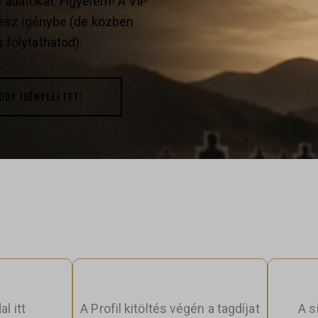
 adatokat. Figyelem! A VIP
 vesz igénybe (de közben
 folytathatod).
D? IGÉNYELJ ITT!
K A VIP PROFIL LÉTREHOZÁS
l itt
A Profil kitöltés végén a tagdíjat
A s