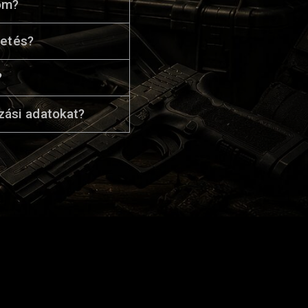
gom?
zetés?
?
zási adatokat?
OZZ FEL