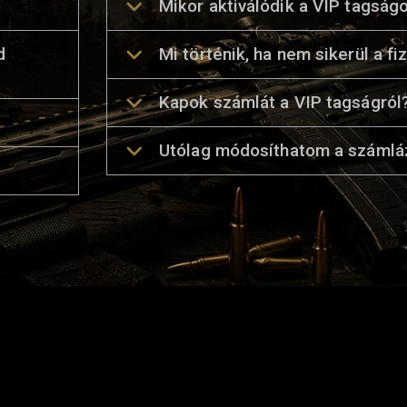
Mikor aktiválódik a VIP tagsá
d
Mi történik, ha nem sikerül a fi
Kapok számlát a VIP tagságról
Utólag módosíthatom a számlá
ET
LINKEK
IRATK