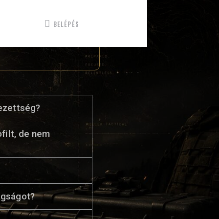
BELÉPÉS
KAPCSOLAT
lezettség?
ofilt, de nem
agságot?