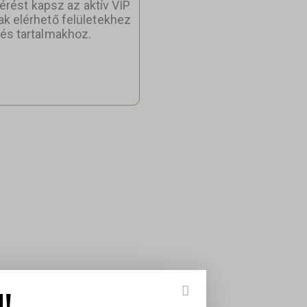
érést kapsz az aktív VIP
ak elérhető felületekhez
és tartalmakhoz.
!