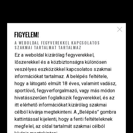
HU—9024 Győr
Déry Tibor u.13.
info@keilertactical.hu
FIGYELEM!
+36 30 799 73 39
A WEBOLDAL FEGYVEREKKEL KAPCSOLATOS
Fegyverkereskedelmi engedély szám:
SZAKMAI TARTALMAT TARTALMAZ
08000-821/1850-11/2025F
Ez a weboldal kizárólag fegyverekkel,
Haditechnikai engedély szám:
lőszerekkel és a közbiztonságra különösen
veszélyes eszközökkel kapcsolatos szakmai
3HETE2601993
információkat tartalmaz. A belépés feltétele,
hogy a látogató elmúlt 18 éves, valamint vadász,
LINKEK
sportlövő, fegyverforgalmazó, vagy más módon
Kezdőlap
hivatásszerűen foglalkozik fegyverekkel, és az
itt elérhető információkat kizárólag szakmai
Smith & Wesson
célból kívánja megtekinteni. A „Belépés” gombra
Laugo Arms
kattintással kijelenti, hogy a fenti feltételeknek
Korth
megfelel, az oldal tartalmát szakmai célból