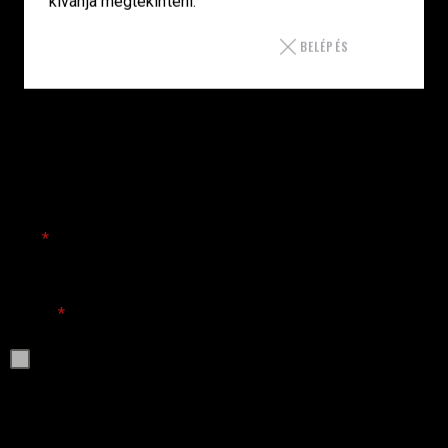
kívánja megtekinteni.
Bul Armory
Arzenál
BELÉPÉS
Műhely
Rólunk
Kapcsolat
IRATKOZZ FEL
Név
*
E-mail
*
E-mail címem megadásával elfogadom az
Adatkezelési
szabályzat
ot.