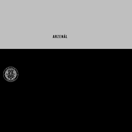
ARZENÁL
Célba találunk együtt-fegyverek szenvedéllyel!
SZAKÜZLET
HU—9024 Győr