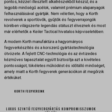
pontos, kézzel illesztett alkatrészekből készül, és a
legjobb minőségű acélok, valamint prémium alapanyagok
felhasználásával gyártják. Nem véletlen, hogy a Korth
revolverek a sportlövők, gyűjtők és fegyverrajongók
körében világszerte legendás státuszt élveznek és most
már elérhetők a Keiler Tactical hivatalos képviseletében.
A modern Korth manufaktúra a hagyományos
fegyverkészítés és a korszerű gyártástechnológia
ötvözete. A fejlett CNC-technológia és az évtizedes
kézműves tapasztalat együtt biztosítja azt a kivételes
pontosságot, tökéletes működést és időtálló minőséget,
amely miatt a Korth fegyverek generációkon át megőrzik
értéküket.
KORTH FEGYVEREINK
LUXUS SZINTŰ FEGYVERGYÁRTÁS KOMPROMISSZUMOK