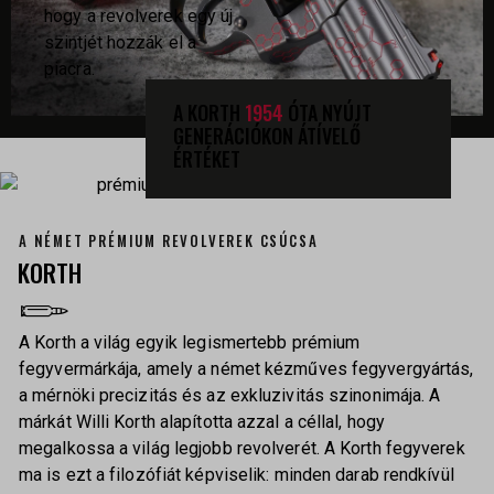
hogy a revolverek egy új
szintjét hozzák el a
piacra.
A KORTH
1954
ÓTA NYÚJT
GENERÁCIÓKON ÁTÍVELŐ
ÉRTÉKET
A NÉMET PRÉMIUM REVOLVEREK CSÚCSA
KORTH
A Korth a világ egyik legismertebb prémium
fegyvermárkája, amely a német kézműves fegyvergyártás,
a mérnöki precizitás és az exkluzivitás szinonimája. A
márkát Willi Korth alapította azzal a céllal, hogy
megalkossa a világ legjobb revolverét. A Korth fegyverek
ma is ezt a filozófiát képviselik: minden darab rendkívül