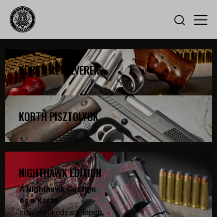
KORTH REVOLVEREK
KORTH PISZTOLYOK
NIGHTHAWK EDITION
A
Nighthawk Custom
és a Korth
együttműködésre lépett,