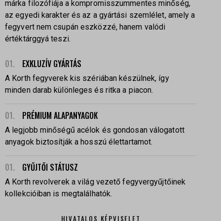
márka filozófiája a kompromisszummentes minőség,
az egyedi karakter és az a gyártási szemlélet, amely a
fegyvert nem csupán eszközzé, hanem valódi
értéktárggyá teszi.
01.
EXKLUZÍV GYÁRTÁS
A Korth fegyverek kis szériában készülnek, így
minden darab különleges és ritka a piacon.
01.
PRÉMIUM ALAPANYAGOK
A legjobb minőségű acélok és gondosan válogatott
anyagok biztosítják a hosszú élettartamot.
01.
GYŰJTŐI STÁTUSZ
A Korth revolverek a világ vezető fegyvergyűjtőinek
kollekcióiban is megtalálhatók.
HIVATALOS KÉPVISELET