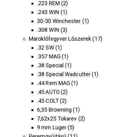
.223 REM
2
.243 WIN
1
30-30 Winchester
1
.308 WIN
3
Maroklőfegyver Lőszerek
17
.32 SW
1
.357 MAG
1
.38 Special
1
.38 Special Wadcutter
1
.44 Rem MAG
1
.45 AUTO
2
.45 COLT
2
6,35 Browning
1
7,62x25 Tokarev
2
9 mm Luger
5
Peremgyújtású
11