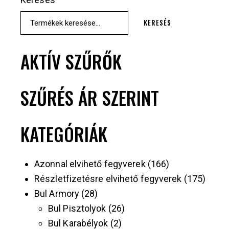
KERESÉS
AKTÍV SZŰRŐK
SZŰRÉS ÁR SZERINT
KATEGÓRIÁK
Azonnal elvihető fegyverek
166
Részletfizetésre elvihető fegyverek
175
Bul Armory
28
Bul Pisztolyok
26
Bul Karabélyok
2