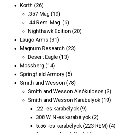
Korth
26
.357 Mag
19
.44 Rem. Mag.
6
Nighthawk Edition
20
Laugo Arms
31
Magnum Research
23
Desert Eagle
13
Mossberg
14
Springfield Armory
5
Smith and Wesson
78
Smith and Wesson Alsókulcsos
3
Smith and Wesson Karabélyok
19
.22 -es karabélyok
9
308 WIN-es karabélyok
2
5.56 -os karabélyok (223 REM)
4