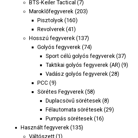
BTS-Keiler Tactical
7
Maroklőfegyverek
203
Pisztolyok
160
Revolverek
41
Hosszú fegyverek
137
Golyós fegyverek
74
Sport célú golyós fegyverek
37
Taktikai golyós fegyverek (AR)
9
Vadász golyós fegyverek
28
PCC
9
Sörétes Fegyverek
58
Duplacsövű sörétesek
8
Félautomata sörétesek
29
Pumpás sörétesek
16
Használt fegyverek
135
Váltószett
1