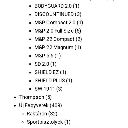
BODYGUARD 2.0
1
DISCOUNTINUED
3
M&P Compact 2.0
1
M&P 2.0 Full Size
5
M&P 22 Compact
2
M&P 22 Magnum
1
M&P 5.6
1
SD 2.0
1
SHIELD EZ
1
SHIELD PLUS
1
SW 1911
3
Thompson
5
Új Fegyverek
409
Raktáron
32
Sportpisztolyok
1