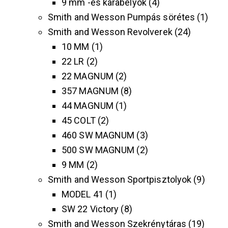
9 mm -es karabélyok
4
Smith and Wesson Pumpás sörétes
1
Smith and Wesson Revolverek
24
10 MM
1
22 LR
2
22 MAGNUM
2
357 MAGNUM
8
44 MAGNUM
1
45 COLT
2
460 SW MAGNUM
3
500 SW MAGNUM
2
9 MM
2
Smith and Wesson Sportpisztolyok
9
MODEL 41
1
SW 22 Victory
8
Smith and Wesson Szekrénytáras
19