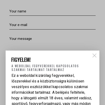
FIGYELEM!
A WEBOLDAL FEGYVEREKKEL KAPCSOLATOS
SZAKMAI TARTALMAT TARTALMAZ
Ez a weboldal kizárólag fegyverekkel,
Elfogadom, hogy a megadott adataimat gyűjtik és
lőszerekkel és a közbiztonságra különösen
tárolják.
veszélyes eszközökkel kapcsolatos szakmai
információkat tartalmaz. A belépés feltétele,
SEND MESSAGE
hogy a látogató elmúlt 18 éves, valamint vadász,
sportlövő, fegyverforgalmazó, vagy más módon