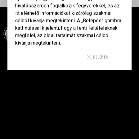
hivatásszerűen foglalkozik fegyverekkel, és az
itt elérhető információkat kizárólag szakmai
célból kívánja megtekinteni. A „Belépés” gombra
kattintással kijelenti, hogy a fenti feltételeknek
megfelel, az oldal tartalmát szakmai célból
kívánja megtekinteni.
Célba találunk együtt-fegyverek szenvedéllyel!
BELÉPÉS
SZAKÜZLET
HU—9024 Győr
Déry Tibor u.13.
info@keilertactical.hu
+36 30 799 73 39
Fegyverkereskedelmi engedély szám: