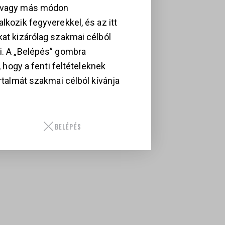
, vagy más módon
lkozik fegyverekkel, és az itt
kat kizárólag szakmai célból
i. A „Belépés” gombra
i, hogy a fenti feltételeknek
artalmát szakmai célból kívánja
BELÉPÉS