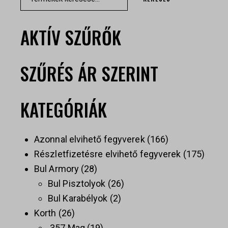
AKTÍV SZŰRŐK
SZŰRÉS ÁR SZERINT
KATEGÓRIÁK
Azonnal elvihető fegyverek
166
Részletfizetésre elvihető fegyverek
175
Bul Armory
28
Bul Pisztolyok
26
Bul Karabélyok
2
Korth
26
.357 Mag
19