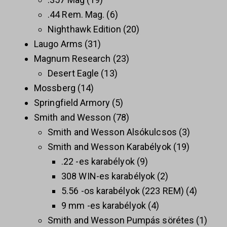
.44 Rem. Mag.
6
Nighthawk Edition
20
Laugo Arms
31
Magnum Research
23
Desert Eagle
13
Mossberg
14
Springfield Armory
5
Smith and Wesson
78
Smith and Wesson Alsókulcsos
3
Smith and Wesson Karabélyok
19
.22 -es karabélyok
9
308 WIN-es karabélyok
2
5.56 -os karabélyok (223 REM)
4
9 mm -es karabélyok
4
Smith and Wesson Pumpás sörétes
1