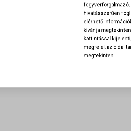
fegyverforgalmazó
hivatásszerűen fogla
elérhető információ
kívánja megtekinten
kattintással kijelent
megfelel, az oldal t
megtekinteni.