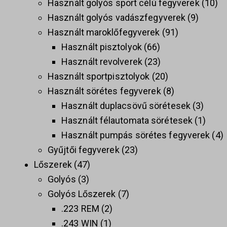
Használt golyós sport célú fegyverek
10
Használt golyós vadászfegyverek
9
Használt maroklőfegyverek
91
Használt pisztolyok
66
Használt revolverek
23
Használt sportpisztolyok
20
Használt sörétes fegyverek
8
Használt duplacsövű sörétesek
3
Használt félautomata sörétesek
1
Használt pumpás sörétes fegyverek
4
Gyűjtői fegyverek
23
Lőszerek
47
Golyós
3
Golyós Lőszerek
7
.223 REM
2
.243 WIN
1