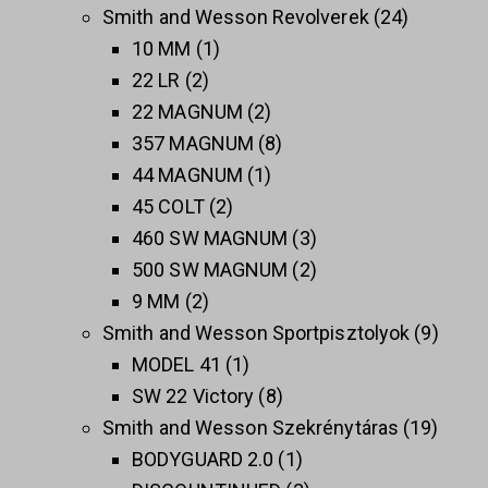
Smith and Wesson Revolverek
24
10 MM
1
22 LR
2
22 MAGNUM
2
357 MAGNUM
8
44 MAGNUM
1
45 COLT
2
460 SW MAGNUM
3
500 SW MAGNUM
2
9 MM
2
Smith and Wesson Sportpisztolyok
9
MODEL 41
1
SW 22 Victory
8
Smith and Wesson Szekrénytáras
19
BODYGUARD 2.0
1