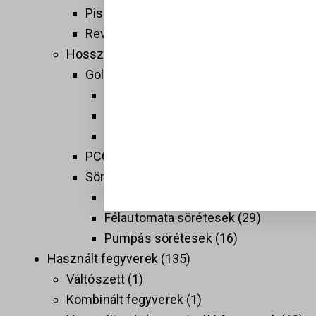
Pisztolyok
160
Revolverek
41
Hosszú fegyverek
137
Golyós fegyverek
74
Sport célú golyós fegyverek
37
Taktikai golyós fegyverek (AR)
9
Vadász golyós fegyverek
28
PCC
9
Sörétes Fegyverek
58
Duplacsövű sörétesek
8
Félautomata sörétesek
29
Pumpás sörétesek
16
Használt fegyverek
135
Váltószett
1
Kombinált fegyverek
1