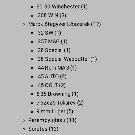
30-30 Winchester
1
.308 WIN
3
Maroklőfegyver Lőszerek
17
.32 SW
1
.357 MAG
1
.38 Special
1
.38 Special Wadcutter
1
.44 Rem MAG
1
.45 AUTO
2
.45 COLT
2
6,35 Browning
1
7,62x25 Tokarev
2
9 mm Luger
5
Peremgyújtású
11
Sörétes
13