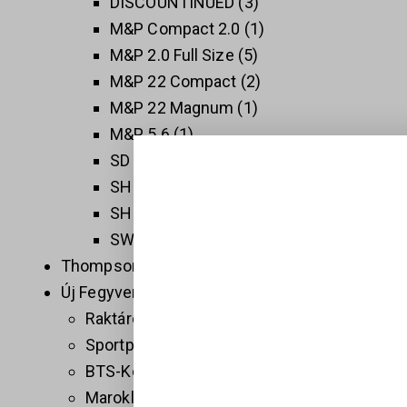
DISCOUNTINUED
3
M&P Compact 2.0
1
M&P 2.0 Full Size
5
M&P 22 Compact
2
M&P 22 Magnum
1
M&P 5.6
1
SD 2.0
1
SHIELD EZ
1
SHIELD PLUS
1
SW 1911
3
Thompson
5
Új Fegyverek
409
Raktáron
32
Sportpisztolyok
1
BTS-Keiler Tactical
7
Maroklőfegyverek
203