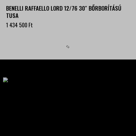
BENELLI RAFFAELLO LORD 12/76 30″ BŐRBORÍTÁSÚ
TUSA
1 434 500
Ft
Célba találunk együtt-fegyverek szenvedéllyel!
SZAKÜZLET
HU—9024 Győr