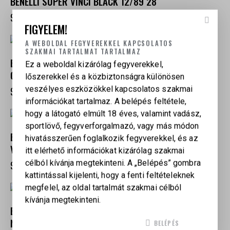
BENELLI SUPER VINCI BLACK 12/89 28″
926 000
Ft
FIGYELEM!
A WEBOLDAL FEGYVEREKKEL KAPCSOLATOS
SZAKMAI TARTALMAT TARTALMAZ
BENELLI M3 TACTICAL SPORT 12/76 20″ GHOST RING,
Ez a weboldal kizárólag fegyverekkel,
CYLINDER
lőszerekkel és a közbiztonságra különösen
veszélyes eszközökkel kapcsolatos szakmai
983 250
Ft
információkat tartalmaz. A belépés feltétele,
hogy a látogató elmúlt 18 éves, valamint vadász,
sportlövő, fegyverforgalmazó, vagy más módon
BENELLI M3 A1 12/76 18,5″ TELESZKÓPOS
hivatásszerűen foglalkozik fegyverekkel, és az
VÁLLTÁMASZ, PISZTOLYMARKOLAT
itt elérhető információkat kizárólag szakmai
célból kívánja megtekinteni. A „Belépés” gombra
980 000
Ft
kattintással kijelenti, hogy a fenti feltételeknek
megfelel, az oldal tartalmát szakmai célból
kívánja megtekinteni.
BENELLI SUPER VINCI MAX7 12/89 KALIBER
NÁDMINTÁS 28″/30″
BELÉPÉS