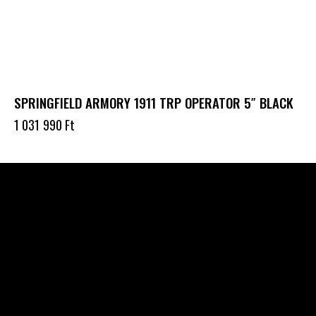
SPRINGFIELD ARMORY 1911 TRP OPERATOR 5″ BLACK
1 031 990
Ft
Célba találunk együtt-fegyverek szenvedéllyel!