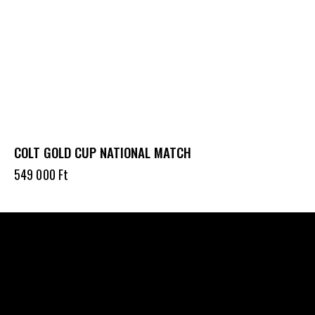
COLT GOLD CUP NATIONAL MATCH
549 000
Ft
Célba találunk együtt-fegyverek szenvedéllyel!