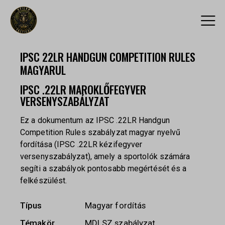
IPSC 22LR HANDGUN COMPETITION RULES
MAGYARUL
IPSC .22LR MAROKLŐFEGYVER
VERSENYSZABÁLYZAT
Ez a dokumentum az IPSC .22LR Handgun
Competition Rules szabályzat magyar nyelvű
fordítása (IPSC .22LR kézifegyver
versenyszabályzat), amely a sportolók számára
segíti a szabályok pontosabb megértését és a
felkészülést.
Típus
Magyar fordítás
Témakör
MDLSZ szabályzat