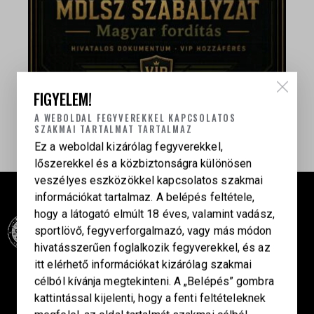
FIGYELEM!
A WEBOLDAL FEGYVEREKKEL KAPCSOLATOS
DOKUMENTUM MEGNYITÁSA
SZAKMAI TARTALMAT TARTALMAZ
Ez a weboldal kizárólag fegyverekkel,
lőszerekkel és a közbiztonságra különösen
veszélyes eszközökkel kapcsolatos szakmai
információkat tartalmaz. A belépés feltétele,
hogy a látogató elmúlt 18 éves, valamint vadász,
sportlövő, fegyverforgalmazó, vagy más módon
hivatásszerűen foglalkozik fegyverekkel, és az
itt elérhető információkat kizárólag szakmai
Célba találunk együtt-fegyverek szenvedéllyel!
célból kívánja megtekinteni. A „Belépés” gombra
kattintással kijelenti, hogy a fenti feltételeknek