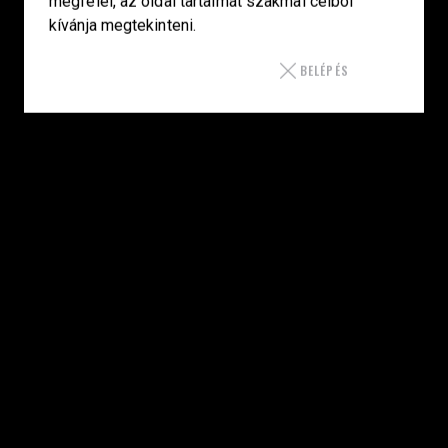
megfelel, az oldal tartalmát szakmai célból
kívánja megtekinteni.
SZAKÜZLET
BELÉPÉS
HU—9024 Győr
Déry Tibor u.13.
info@keilertactical.hu
+36 30 799 73 39
Fegyverkereskedelmi engedély szám:
08000-821/1850-11/2025F
Haditechnikai engedély szám:
3HETE2601993
LINKEK
Kezdőlap
Smith & Wesson
Laugo Arms