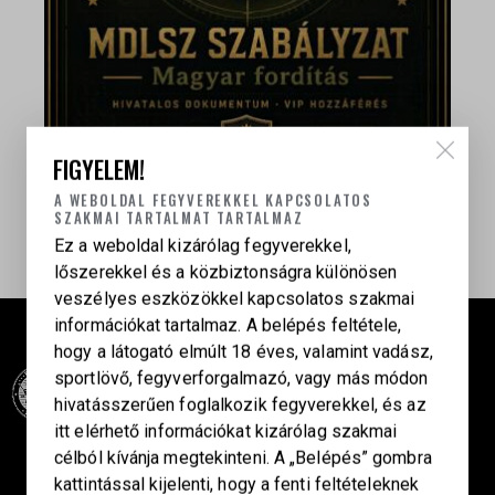
FIGYELEM!
A WEBOLDAL FEGYVEREKKEL KAPCSOLATOS
SZAKMAI TARTALMAT TARTALMAZ
DOKUMENTUM MEGNYITÁSA
Ez a weboldal kizárólag fegyverekkel,
lőszerekkel és a közbiztonságra különösen
veszélyes eszközökkel kapcsolatos szakmai
információkat tartalmaz. A belépés feltétele,
hogy a látogató elmúlt 18 éves, valamint vadász,
sportlövő, fegyverforgalmazó, vagy más módon
hivatásszerűen foglalkozik fegyverekkel, és az
itt elérhető információkat kizárólag szakmai
Célba találunk együtt-fegyverek szenvedéllyel!
célból kívánja megtekinteni. A „Belépés” gombra
kattintással kijelenti, hogy a fenti feltételeknek