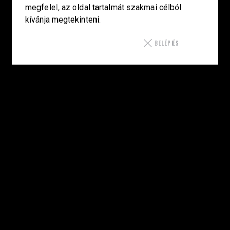
megfelel, az oldal tartalmát szakmai célból
kívánja megtekinteni.
SZAKÜZLET
BELÉPÉS
HU—9024 Győr
Déry Tibor u.13.
info@keilertactical.hu
+36 30 799 73 39
Fegyverkereskedelmi engedély szám:
08000-821/1850-11/2025F
Haditechnikai engedély szám:
3HETE2601993
LINKEK
Kezdőlap
Smith & Wesson