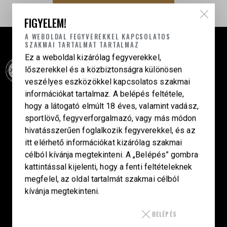
FIGYELEM!
A WEBOLDAL FEGYVEREKKEL KAPCSOLATOS
SZAKMAI TARTALMAT TARTALMAZ
Ez a weboldal kizárólag fegyverekkel,
lőszerekkel és a közbiztonságra különösen
veszélyes eszközökkel kapcsolatos szakmai
információkat tartalmaz. A belépés feltétele,
Célba találunk együtt-fegyverek szenvedéllyel!
hogy a látogató elmúlt 18 éves, valamint vadász,
sportlövő, fegyverforgalmazó, vagy más módon
hivatásszerűen foglalkozik fegyverekkel, és az
itt elérhető információkat kizárólag szakmai
SZAKÜZLET
célból kívánja megtekinteni. A „Belépés” gombra
HU—9024 Győr
kattintással kijelenti, hogy a fenti feltételeknek
megfelel, az oldal tartalmát szakmai célból
Déry Tibor u.13.
kívánja megtekinteni.
info@keilertactical.hu
BELÉPÉS
+36 30 799 73 39