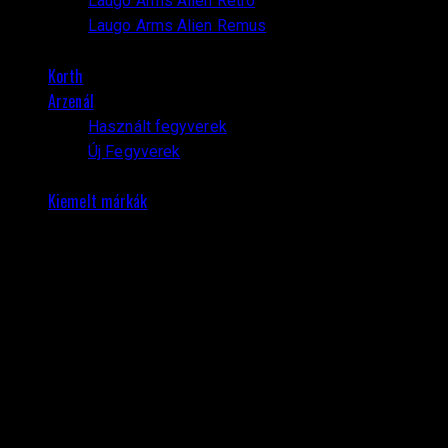
Laugo Arms Alien Retro
Laugo Arms Alien Remus
Korth
Arzenál
Használt fegyverek
Új Fegyverek
Kiemelt márkák