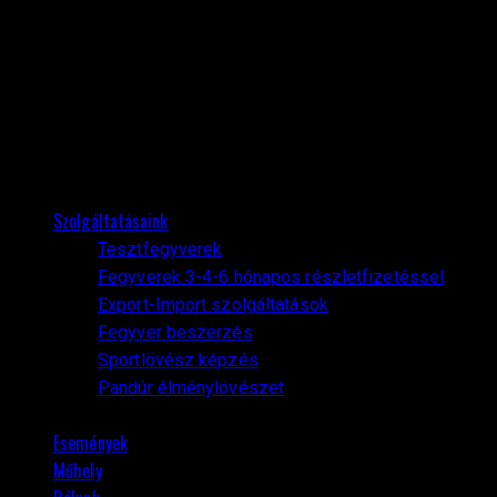
Szolgáltatásaink
Tesztfegyverek
Fegyverek 3-4-6 hónapos részletfizetéssel
Export-Import szolgáltatások
Fegyver beszerzés
Sportlövész képzés
Pandúr élménylövészet
Események
Műhely