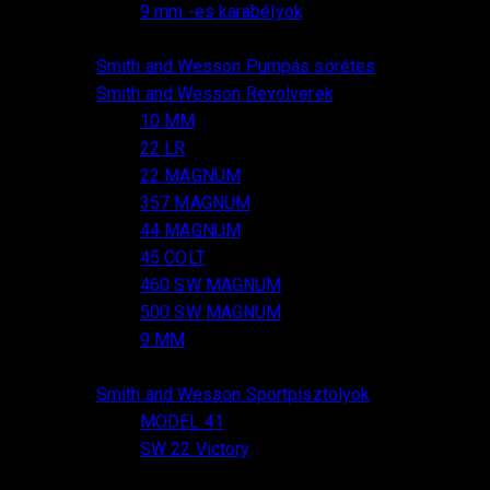
4
termék
9 mm -es karabélyok
4
termék
1
Smith and Wesson Pumpás sörétes
1
24
termék
Smith and Wesson Revolverek
24
1
termék
10 MM
1
2
termék
22 LR
2
termék
2
22 MAGNUM
2
termék
8
357 MAGNUM
8
1
termék
44 MAGNUM
1
2
termék
45 COLT
2
termék
3
460 SW MAGNUM
3
termék
2
500 SW MAGNUM
2
2
termék
9 MM
2
termék
9
Smith and Wesson Sportpisztolyok
9
1
termék
MODEL 41
1
termék
8
SW 22 Victory
8
termék