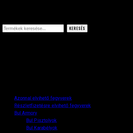
Keresés
KERESÉS
AKTÍV SZŰRŐK
SZŰRÉS ÁR SZERINT
KATEGÓRIÁK
166
Azonnal elvihető fegyverek
166
termék
175
Részletfizetésre elvihető fegyverek
175
28
termék
Bul Armory
28
termék
26
Bul Pisztolyok
26
2
termék
Bul Karabélyok
2