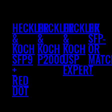
HECKLER
HECKLER
HECKLER
HK
&
&
&
SFP-
KOCH
KOCH
KOCH
OR
SFP9
P2000
USP
MATC
+
EXPERT
349 000
Ft
599 000
Ft
RED
449 000
Ft
DOT
399 000
Ft