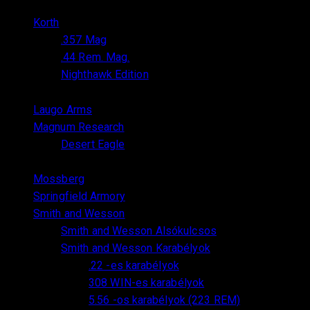
termék
26
Korth
26
termék
19
.357 Mag
19
termék
6
.44 Rem. Mag.
6
termék
20
Nighthawk Edition
20
termék
31
Laugo Arms
31
termék
23
Magnum Research
23
termék
13
Desert Eagle
13
termék
14
Mossberg
14
termék
5
Springfield Armory
5
termék
78
Smith and Wesson
78
termék
3
Smith and Wesson Alsókulcsos
3
19
termék
Smith and Wesson Karabélyok
19
9
termék
.22 -es karabélyok
9
termék
2
308 WIN-es karabélyok
2
termék
4
5.56 -os karabélyok (223 REM)
4