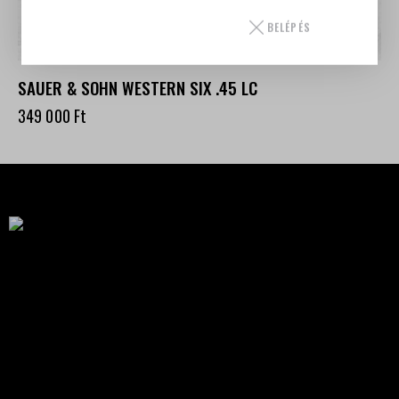
BELÉPÉS
SAUER & SOHN WESTERN SIX .45 LC
349 000
Ft
Célba találunk együtt-fegyverek szenvedéllyel!
SZAKÜZLET
HU—9024 Győr