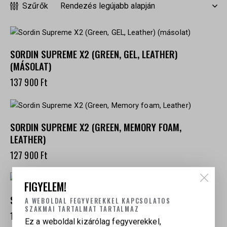
Szűrők
SORDIN SUPREME X2 (GREEN, GEL, LEATHER)
(MÁSOLAT)
137 900
Ft
SORDIN SUPREME X2 (GREEN, MEMORY FOAM,
LEATHER)
127 900
Ft
FIGYELEM!
SORDIN SUPREME PRO X (GREEN GEL BLACK LEATHER)
A WEBOLDAL FEGYVEREKKEL KAPCSOLATOS
SZAKMAI TARTALMAT TARTALMAZ
125 900
Ft
Ez a weboldal kizárólag fegyverekkel,