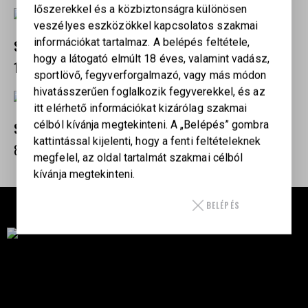
lőszerekkel és a közbiztonságra különösen
veszélyes eszközökkel kapcsolatos szakmai
információkat tartalmaz. A belépés feltétele,
SORDIN SUPREME PRO X (GREEN PVC BLACK LEATHER)
hogy a látogató elmúlt 18 éves, valamint vadász,
109 900
Ft
sportlövő, fegyverforgalmazó, vagy más módon
hivatásszerűen foglalkozik fegyverekkel, és az
itt elérhető információkat kizárólag szakmai
célból kívánja megtekinteni. A „Belépés” gombra
SORDIN SUPREME PRO (GREEN PVC BLACK LEATHER)
kattintással kijelenti, hogy a fenti feltételeknek
89 900
Ft
megfelel, az oldal tartalmát szakmai célból
kívánja megtekinteni.
BELÉPÉS
Célba találunk együtt-fegyverek szenvedéllyel!