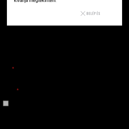
kívánja megtekinteni.
Bul Armory
Arzenál
BELÉPÉS
Műhely
Rólunk
Kapcsolat
IRATKOZZ FEL
Név
*
E-mail
*
E-mail címem megadásával elfogadom az
Adatkezelési
szabályzat
ot.