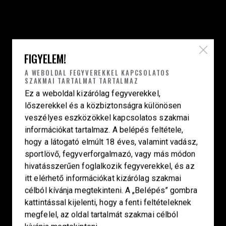
HU—9024 Győr
Déry Tibor u.13.
info@keilertactical.hu
FIGYELEM!
+36 30 799 73 39
A WEBOLDAL FEGYVEREKKEL KAPCSOLATOS
Fegyverkereskedelmi engedély szám:
SZAKMAI TARTALMAT TARTALMAZ
08000-821/1850-11/2025F
Ez a weboldal kizárólag fegyverekkel,
Haditechnikai engedély szám:
lőszerekkel és a közbiztonságra különösen
veszélyes eszközökkel kapcsolatos szakmai
3HETE2601993
információkat tartalmaz. A belépés feltétele,
hogy a látogató elmúlt 18 éves, valamint vadász,
LINKEK
sportlövő, fegyverforgalmazó, vagy más módon
Kezdőlap
hivatásszerűen foglalkozik fegyverekkel, és az
itt elérhető információkat kizárólag szakmai
Smith & Wesson
célból kívánja megtekinteni. A „Belépés” gombra
Laugo Arms
kattintással kijelenti, hogy a fenti feltételeknek
Korth
megfelel, az oldal tartalmát szakmai célból