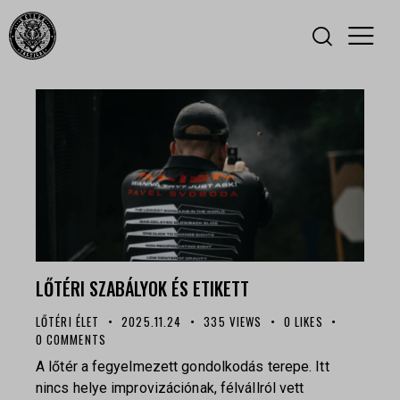
LŐTÉRI SZABÁLYOK ÉS ETIKETT
LŐTÉRI ÉLET
2025.11.24
335
VIEWS
0
LIKES
0
COMMENTS
A lőtér a fegyelmezett gondolkodás terepe. Itt
nincs helye improvizációnak, félvállról vett