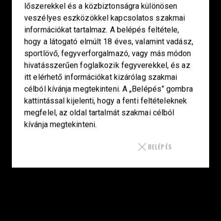
lőszerekkel és a közbiztonságra különösen
SZAKÜZLET
veszélyes eszközökkel kapcsolatos szakmai
információkat tartalmaz. A belépés feltétele,
HU—9024 Győr
hogy a látogató elmúlt 18 éves, valamint vadász,
Déry Tibor u.13.
sportlövő, fegyverforgalmazó, vagy más módon
hivatásszerűen foglalkozik fegyverekkel, és az
info@keilertactical.hu
itt elérhető információkat kizárólag szakmai
+36 30 799 73 39
célból kívánja megtekinteni. A „Belépés” gombra
kattintással kijelenti, hogy a fenti feltételeknek
Fegyverkereskedelmi engedély szám:
megfelel, az oldal tartalmát szakmai célból
08000-821/1850-11/2025F
kívánja megtekinteni.
Haditechnikai engedély szám:
3HETE2601993
BELÉPÉS
LINKEK
Kezdőlap
Smith & Wesson
Laugo Arms