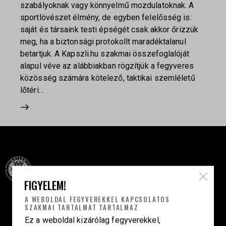
szabályoknak vagy könnyelmű mozdulatoknak. A
sportlövészet élmény, de egyben felelősség is:
saját és társaink testi épségét csak akkor őrizzük
meg, ha a biztonsági protokollt maradéktalanul
betartjuk. A Kapszli.hu szakmai összefoglalóját
alapul véve az alábbiakban rögzítjük a fegyveres
közösség számára kötelező, taktikai szemléletű
lőtéri…
FIGYELEM!
Célba találunk együtt-fegyverek szenvedéllyel!
A WEBOLDAL FEGYVEREKKEL KAPCSOLATOS
SZAKMAI TARTALMAT TARTALMAZ
Ez a weboldal kizárólag fegyverekkel,