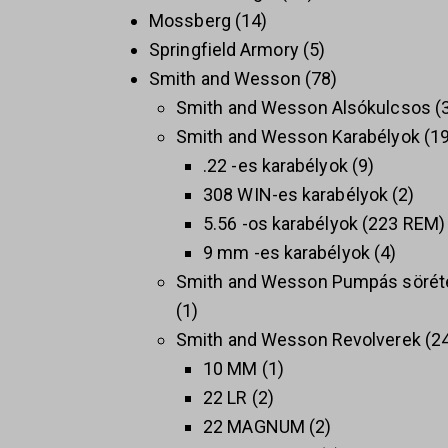
Mossberg
14
Springfield Armory
5
Smith and Wesson
78
Smith and Wesson Alsókulcsos
Smith and Wesson Karabélyok
1
.22 -es karabélyok
9
308 WIN-es karabélyok
2
5.56 -os karabélyok (223 REM)
9 mm -es karabélyok
4
Smith and Wesson Pumpás sörét
1
Smith and Wesson Revolverek
2
10 MM
1
22 LR
2
22 MAGNUM
2