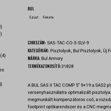
BUL
Ezüst
Fekete
3
9
CIKKSZÁM:
SAS-TAC-CO-5-SLV-9
KATEGÓRIÁK:
,
,
Pisztolyok
Bul Pisztolyok
Új 
4
MÁRKA:
Bul Armory
TERMÉKAZONOSÍTÓ:
31828
es
4
A BUL SAS II TAC COMP 5″ 9×19 a SAS2 pl
versenyhasználatra optimalizált pisztolya.
megmunkált kompenzátoros cső, a rozsda
footprint optikarendszer és a CNC megmun