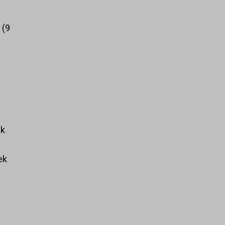
k
9
ek
ek