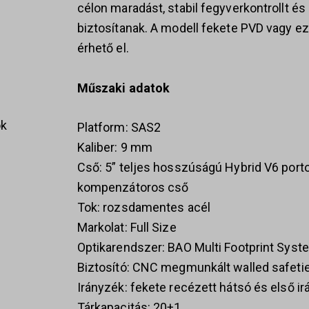
célon maradást, stabil fegyverkontrollt é
biztosítanak. A modell fekete PVD vagy e
érhető el.
Műszaki adatok
ok
Platform: SAS2
Kaliber: 9 mm
Cső: 5” teljes hosszúságú Hybrid V6 port
kompenzátoros cső
s
Tok: rozsdamentes acél
Markolat: Full Size
Optikarendszer: BAO Multi Footprint Syst
Biztosító: CNC megmunkált walled safeti
Irányzék: fekete recézett hátsó és első i
Tárkapacitás: 20+1