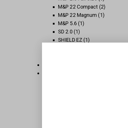
M&P 22 Compact
2
M&P 22 Magnum
1
M&P 5.6
1
SD 2.0
1
SHIELD EZ
1
SHIELD PLUS
1
SW 1911
3
Thompson
5
Új Fegyverek
409
Raktáron
32
Sportpisztolyok
1
BTS-Keiler Tactical
7
Maroklőfegyverek
203
Pisztolyok
160
Revolverek
41