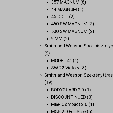
357 MAGNUM
8
44 MAGNUM
1
45 COLT
2
460 SW MAGNUM
3
500 SW MAGNUM
2
9 MM
2
Smith and Wesson Sportpisztoly
9
MODEL 41
1
SW 22 Victory
8
Smith and Wesson Szekrénytára
19
BODYGUARD 2.0
1
DISCOUNTINUED
3
M&P Compact 2.0
1
M&P 2.0 Full Size
5