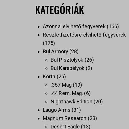
KATEGÓRIÁK
Azonnal elvihető fegyverek
166
Részletfizetésre elvihető fegyverek
175
Bul Armory
28
Bul Pisztolyok
26
Bul Karabélyok
2
Korth
26
.357 Mag
19
.44 Rem. Mag.
6
Nighthawk Edition
20
Laugo Arms
31
Magnum Research
23
Desert Eagle
13