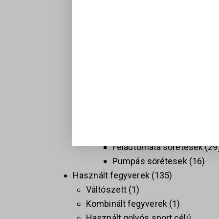
Hosszú fegyverek
137
Golyós fegyverek
74
Sport célú golyós fegyvere
37
Taktikai golyós fegyverek
(AR)
9
Vadász golyós fegyverek
PCC
9
Sörétes Fegyverek
58
Duplacsövű sörétesek
8
Félautomata sörétesek
29
Pumpás sörétesek
16
Használt fegyverek
135
Váltószett
1
Kombinált fegyverek
1
Használt golyós sport célú