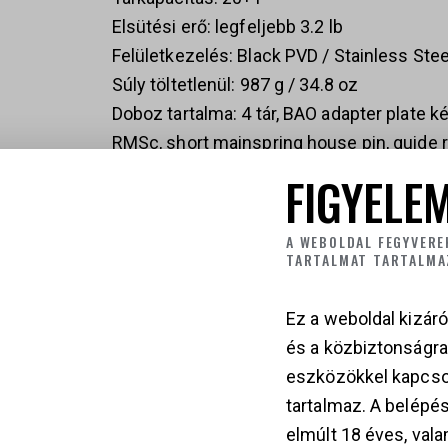
Elsütési erő: legfeljebb 3.2 lb
Felületkezelés: Black PVD / Stainless Steel
Súly töltetlenül: 987 g / 34.8 oz
Doboz tartalma: 4 tár, BAO adapter plate 
RMSc, short mainspring house pin, guide 
erősségű helyretoló rugók, bore brush kit,
FIGYELEM
Megjegyzés: az optika nem tartozék
A WEBOLDAL FEGYVERE
TARTALMAT TARTALMA
Ez a weboldal kizáró
BUL
és a közbiztonságr
Ezüst, Fekete
eszközökkel kapcso
tartalmaz. A belépés
elmúlt 18 éves, vala