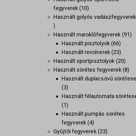
fegyverek
10
Használt golyós vadászfegyvere
Használt maroklőfegyverek
91
Használt pisztolyok
66
Használt revolverek
23
Használt sportpisztolyok
20
Használt sörétes fegyverek
8
Használt duplacsövű sörétes
3
Használt félautomata sörétes
1
Használt pumpás sörétes
fegyverek
4
Gyűjtői fegyverek
23