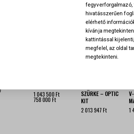
KAPCSOLÓDÓ TER
fegyverforgalmazó
hivatásszerűen fogla
k
elérhető információ
kívánja megtekinten
-27%
kattintással kijelent
megfelel, az oldal t
28
megtekinteni.
SMITH &
WESSON SW1911
LAUGO ARMS
S
PISZTOLY, .45
ALIEN CREATOR
W
AUTO
9 X 19 SF
R
SZÜRKE – OPTIC
V
1 043 500
Ft
758 000
Ft
KIT
M
2 013 947
Ft
1 