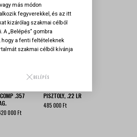
MÉKEK
, vagy más módon
lkozik fegyverekkel, és az itt
kat kizárólag szakmai célból
i. A „Belépés” gombra
i, hogy a fenti feltételeknek
artalmát szakmai célból kívánja
MITH &
SMITH &
BELÉPÉS
ESSON
WESSON SW22
EVOLVER 627
VICTORY
-COMP .357
PISZTOLY, .22 LR
AG.
485 000
Ft
420 000
Ft