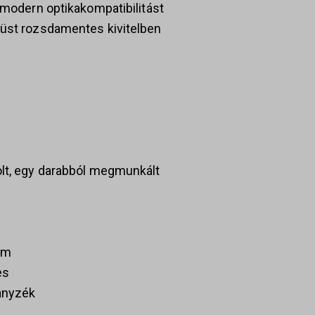
s modern optikakompatibilitást
züst rozsdamentes kivitelben
olt, egy darabból megmunkált
em
es
rányzék