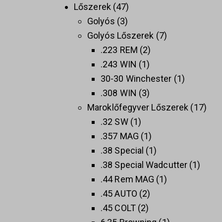
Lőszerek
47
Golyós
3
Golyós Lőszerek
7
.223 REM
2
.243 WIN
1
30-30 Winchester
1
.308 WIN
3
Maroklőfegyver Lőszerek
17
.32 SW
1
.357 MAG
1
.38 Special
1
.38 Special Wadcutter
1
.44 Rem MAG
1
.45 AUTO
2
.45 COLT
2