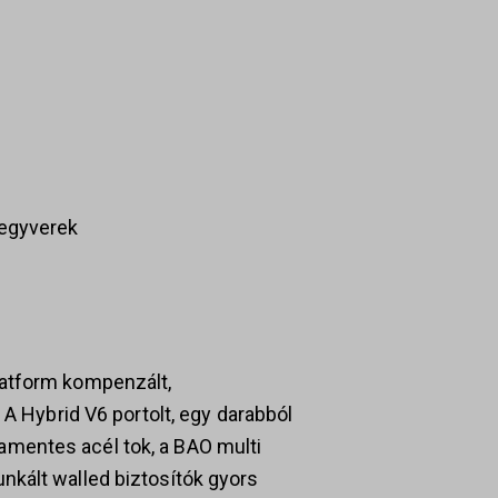
Fegyverek
atform kompenzált,
 A Hybrid V6 portolt, egy darabból
mentes acél tok, a BAO multi
kált walled biztosítók gyors