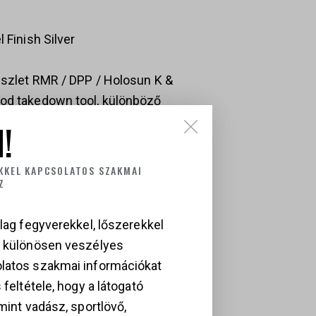
 Finish Silver
készlet RMR / DPP / Holosun K &
rod takedown tool, különböző
 használati útmutató, range bag
!
KKEL KAPCSOLATOS SZAKMAI
Z
lag fegyverekkel, lőszerekkel
a különösen veszélyes
latos szakmai információkat
 feltétele, hogy a látogató
mint vadász, sportlövő,