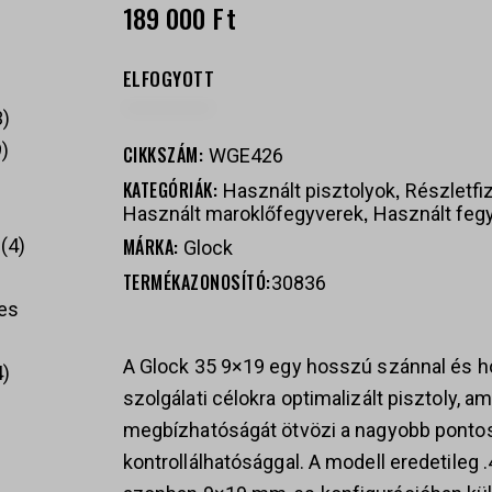
189 000
Ft
ELFOGYOTT
3
9
CIKKSZÁM:
WGE426
KATEGÓRIÁK:
,
Használt pisztolyok
Részletfi
,
Használt maroklőfegyverek
Használt feg
MÁRKA:
4
Glock
TERMÉKAZONOSÍTÓ:
30836
es
A Glock 35 9×19 egy hosszú szánnal és ho
4
szolgálati célokra optimalizált pisztoly, a
megbízhatóságát ötvözi a nagyobb ponto
kontrollálhatósággal. A modell eredetileg 