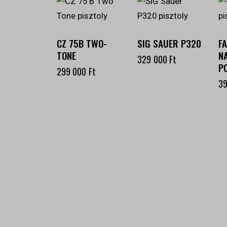
CZ 75B TWO-
SIG SAUER P320
F
TONE
N
329 000
Ft
P
299 000
Ft
3