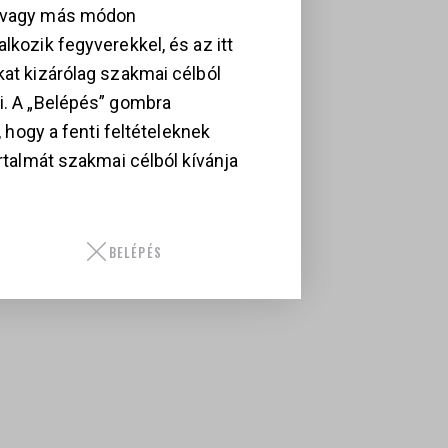
, vagy más módon
lkozik fegyverekkel, és az itt
kat kizárólag szakmai célból
i. A „Belépés” gombra
i, hogy a fenti feltételeknek
artalmát szakmai célból kívánja
T
BELÉPÉS