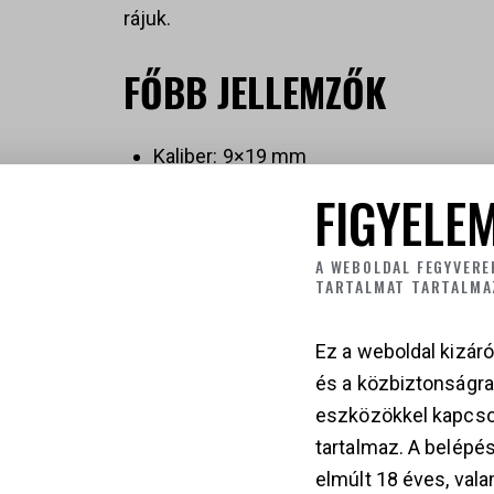
rájuk.
FŐBB JELLEMZŐK
Kaliber: 9×19 mm
Működés: striker-fired, félautomata
FIGYELEM
Hosszú szán és cső
Polimer tok
A WEBOLDAL FEGYVERE
Glock Safe Action rendszer
TARTALMAT TARTALMA
Nagy kapacitású tár
Alacsony visszarúgás
Ez a weboldal kizáró
MOS optikai előkészítés (modellfüggő
és a közbiztonságr
Gen5 ergonomikus kialakítás
eszközökkel kapcso
tartalmaz. A belépés
ELŐNYÖK
elmúlt 18 éves, vala