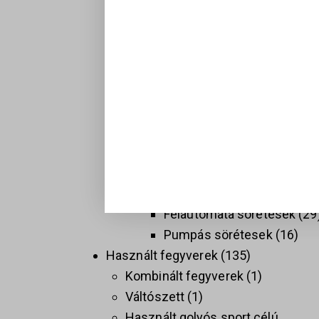
Hosszú fegyverek
137
Golyós fegyverek
74
Sport célú golyós fegyvere
37
Taktikai golyós fegyverek
(AR)
9
Vadász golyós fegyverek
PCC
9
Sörétes Fegyverek
58
Duplacsövű sörétesek
8
Félautomata sörétesek
29
Pumpás sörétesek
16
Használt fegyverek
135
Kombinált fegyverek
1
Váltószett
1
Használt golyós sport célú