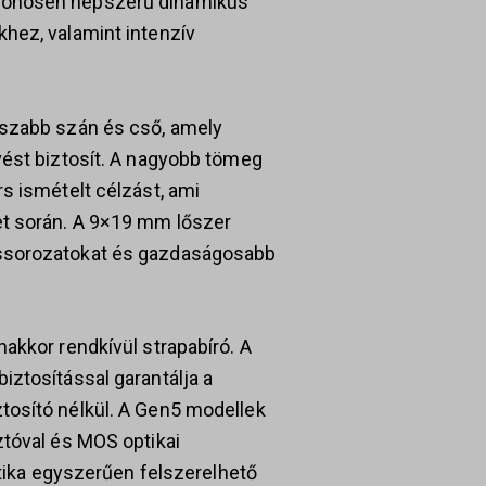
lönösen népszerű dinamikus
hez, valamint intenzív
sszabb szán és cső, amely
vést biztosít. A nagyobb tömeg
s ismételt célzást, ami
t során. A 9×19 mm lőszer
ssorozatokat és gazdaságosabb
akkor rendkívül strapabíró. A
ztosítással garantálja a
tosító nélkül. A Gen5 modellek
ztóval és MOS optikai
ptika egyszerűen felszerelhető