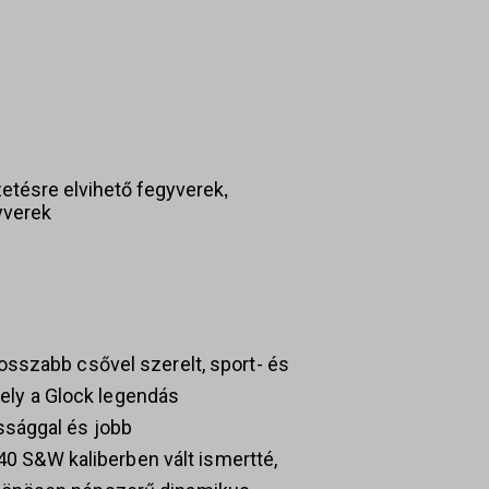
,
zetésre elvihető fegyverek
yverek
sszabb csővel szerelt, sport- és
mely a Glock legendás
ssággal és jobb
.40 S&W kaliberben vált ismertté,