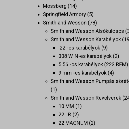
Mossberg
14
Springfield Armory
5
Smith and Wesson
78
Smith and Wesson Alsókulcsos
Smith and Wesson Karabélyok
1
.22 -es karabélyok
9
308 WIN-es karabélyok
2
5.56 -os karabélyok (223 REM)
9 mm -es karabélyok
4
Smith and Wesson Pumpás sörét
1
Smith and Wesson Revolverek
2
10 MM
1
22 LR
2
22 MAGNUM
2