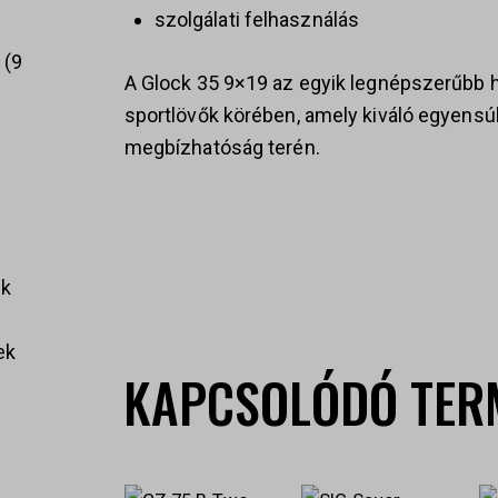
szolgálati felhasználás
k
9
A Glock 35 9×19 az egyik legnépszerűbb 
sportlövők körében, amely kiváló egyensú
megbízhatóság terén.
ek
ek
KAPCSOLÓDÓ TER