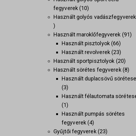
fegyverek
10
Használt golyós vadászfegyvere
Használt maroklőfegyverek
91
Használt pisztolyok
66
Használt revolverek
23
Használt sportpisztolyok
20
Használt sörétes fegyverek
8
Használt duplacsövű sörétes
3
Használt félautomata sörétes
1
Használt pumpás sörétes
fegyverek
4
Gyűjtői fegyverek
23