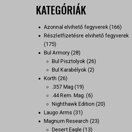
KATEGÓRIÁK
Azonnal elvihető fegyverek
166
Részletfizetésre elvihető fegyverek
175
Bul Armory
28
Bul Pisztolyok
26
Bul Karabélyok
2
Korth
26
.357 Mag
19
.44 Rem. Mag.
6
Nighthawk Edition
20
Laugo Arms
31
Magnum Research
23
Desert Eagle
13