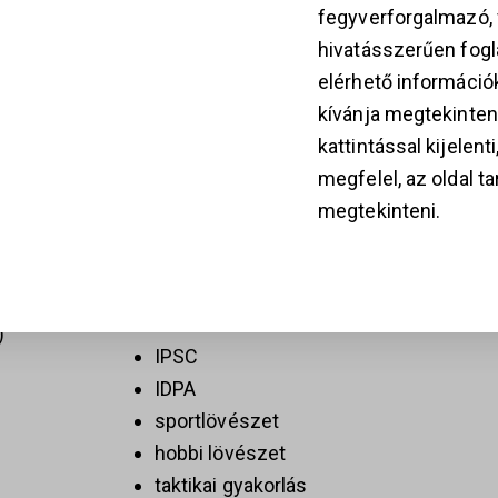
fegyverforgalmazó
hivatásszerűen fogla
kiváló pontosság
k
elérhető információ
gyors ismételt lövések
kívánja megtekinten
megbízható működés
kattintással kijelent
könnyű és strapabíró kialakítás
megfelel, az oldal t
ideális sportlövészethez
28
megtekinteni.
egyszerű karbantartás
FELHASZNÁLÁSI TERÜLE
IPSC
IDPA
sportlövészet
hobbi lövészet
taktikai gyakorlás