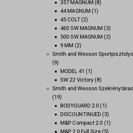
357 MAGNUM
8
44 MAGNUM
1
45 COLT
2
460 SW MAGNUM
3
500 SW MAGNUM
2
9 MM
2
Smith and Wesson Sportpisztoly
9
MODEL 41
1
SW 22 Victory
8
Smith and Wesson Szekrénytára
19
BODYGUARD 2.0
1
DISCOUNTINUED
3
M&P Compact 2.0
1
M&P 2.0 Full Size
5