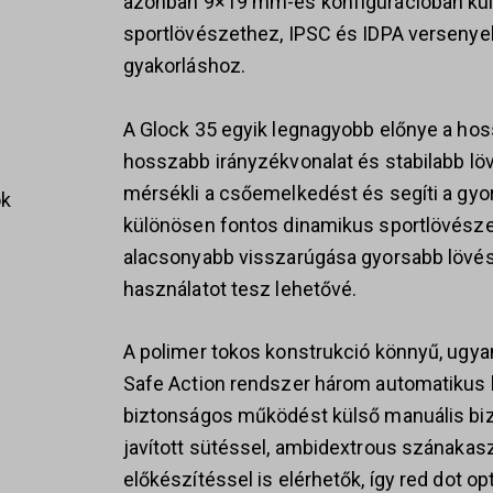
azonban 9×19 mm-es konfigurációban kü
sportlövészethez, IPSC és IDPA versenyek
gyakorláshoz.
A Glock 35 egyik legnagyobb előnye a ho
hosszabb irányzékvonalat és stabilabb lö
mérsékli a csőemelkedést és segíti a gyor
ok
különösen fontos dinamikus sportlövésze
alacsonyabb visszarúgása gyorsabb lövé
használatot tesz lehetővé.
s
A polimer tokos konstrukció könnyű, ugyan
Safe Action rendszer három automatikus bi
biztonságos működést külső manuális biz
javított sütéssel, ambidextrous szánakas
előkészítéssel is elérhetők, így red dot o