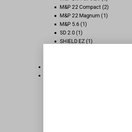
M&P 22 Compact
2
M&P 22 Magnum
1
M&P 5.6
1
SD 2.0
1
SHIELD EZ
1
SHIELD PLUS
1
SW 1911
3
Thompson
5
Új Fegyverek
409
Raktáron
32
Sportpisztolyok
1
BTS-Keiler Tactical
7
Maroklőfegyverek
203
Pisztolyok
160
Revolverek
41