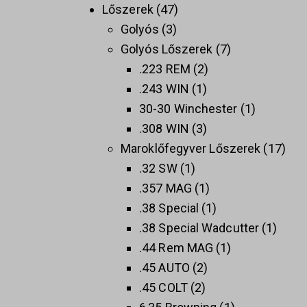
Lőszerek
47
Golyós
3
Golyós Lőszerek
7
.223 REM
2
.243 WIN
1
30-30 Winchester
1
.308 WIN
3
Maroklőfegyver Lőszerek
17
.32 SW
1
.357 MAG
1
.38 Special
1
.38 Special Wadcutter
1
.44 Rem MAG
1
.45 AUTO
2
.45 COLT
2