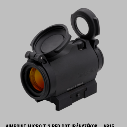
AIMPOINT MICRO T-2 RED DOT IRÁNYZÉKOK – AR15