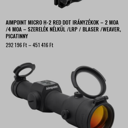
AIMPOINT MICRO H-2 RED DOT IRÁNYZÉKOK – 2 MOA
/4 MOA – SZERELÉK NÉLKÜL /LRP / BLASER /WEAVER,
PICATINNY
292 196
Ft
–
451 416
Ft