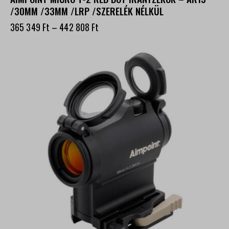
/30MM /33MM /LRP /SZERELÉK NÉLKÜL
365 349
Ft
–
442 808
Ft