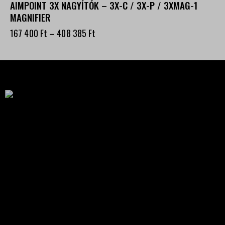
AIMPOINT 3X NAGYÍTÓK – 3X-C / 3X-P / 3XMAG-1
MAGNIFIER
167 400
Ft
–
408 385
Ft
Célba találunk együtt-fegyverek szenvedéllyel!
SZAKÜZLET
HU—9024 Győr
Déry Tibor u.13.
info@keilertactical.hu