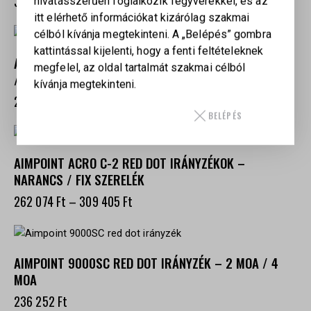
300 803
Ft
hivatásszerűen foglalkozik fegyverekkel, és az
itt elérhető információkat kizárólag szakmai
célból kívánja megtekinteni. A „Belépés” gombra
kattintással kijelenti, hogy a fenti feltételeknek
AIMPOINT ACRO P-2 RED DOT IRÁNYZÉKOK – 2.5 MOA
megfelel, az oldal tartalmát szakmai célból
/ 3.5 MOA / FDE / SNIPER GREY
kívánja megtekinteni.
296 497
Ft
–
326 619
Ft
BELÉPÉS
AIMPOINT ACRO C-2 RED DOT IRÁNYZÉKOK –
NARANCS / FIX SZERELÉK
262 074
Ft
–
309 405
Ft
AIMPOINT 9000SC RED DOT IRÁNYZÉK – 2 MOA / 4
MOA
236 252
Ft