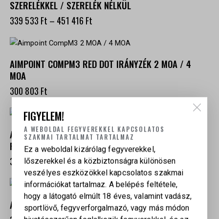
SZERELÉKKEL / SZERELÉK NÉLKÜL
339 533
Ft
–
451 416
Ft
AIMPOINT COMPM3 RED DOT IRÁNYZÉK 2 MOA / 4
MOA
300 803
Ft
FIGYELEM!
A WEBOLDAL FEGYVEREKKEL KAPCSOLATOS
AIMPOINT COA 3.5 MOA A-CUT RED DOT IRÁNYZÉK
SZAKMAI TARTALMAT TARTALMAZ
PISZTOLYHOZ /PUSKÁHOZ
Ez a weboldal kizárólag fegyverekkel,
300 803
Ft
lőszerekkel és a közbiztonságra különösen
veszélyes eszközökkel kapcsolatos szakmai
információkat tartalmaz. A belépés feltétele,
hogy a látogató elmúlt 18 éves, valamint vadász,
AIMPOINT ACRO S-2 RED DOT IRÁNYZÉK
sportlövő, fegyverforgalmazó, vagy más módon