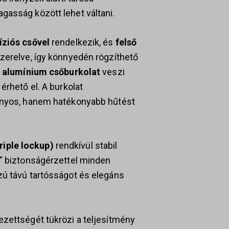
gasság között lehet váltani.
íziós csővel
rendelkezik, és
felső
zerelve, így könnyedén rögzíthető
t alumínium csőburkolat
veszi
érhető el. A burkolat
ványos, hanem hatékonyabb hűtést
iple lockup)
rendkívül stabil
ű” biztonságérzettel minden
ú távú tartósságot és elegáns
ezettségét tükrözi a teljesítmény