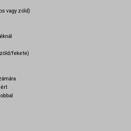
os vagy zöld)
zéknál
 zöld/fekete)
számára
ért
dobbal