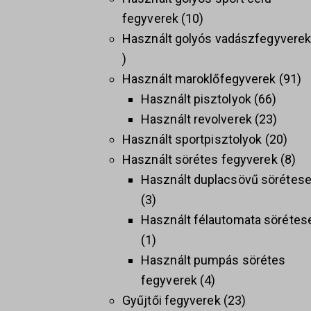
fegyverek
10
Használt golyós vadászfegyvere
Használt maroklőfegyverek
91
Használt pisztolyok
66
Használt revolverek
23
Használt sportpisztolyok
20
Használt sörétes fegyverek
8
Használt duplacsövű sörétes
3
Használt félautomata sörétes
1
Használt pumpás sörétes
fegyverek
4
Gyűjtői fegyverek
23