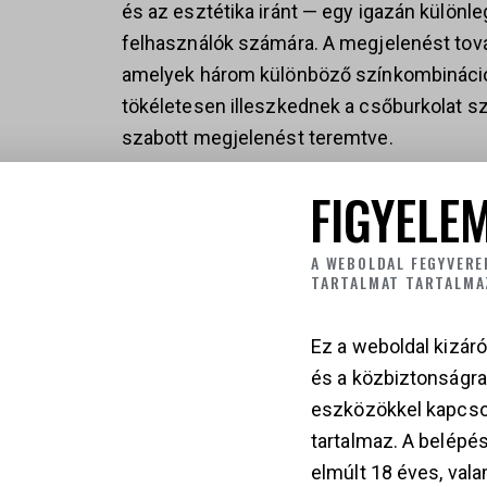
és az esztétika iránt — egy igazán különl
felhasználók számára. A megjelenést tov
amelyek három különböző színkombináció
tökéletesen illeszkednek a csőburkolat 
szabott megjelenést teremtve.
FIGYELEM
Elérhető színek:
kék/fekete
A WEBOLDAL FEGYVERE
TARTALMAT TARTALMA
zöld/fekete
piros/fekete
Ez a weboldal kizáró
és a közbiztonságr
Elérhető kiszerelések:
eszközökkel kapcso
tartalmaz. A belépés
Basic
elmúlt 18 éves, vala
Performance Kit