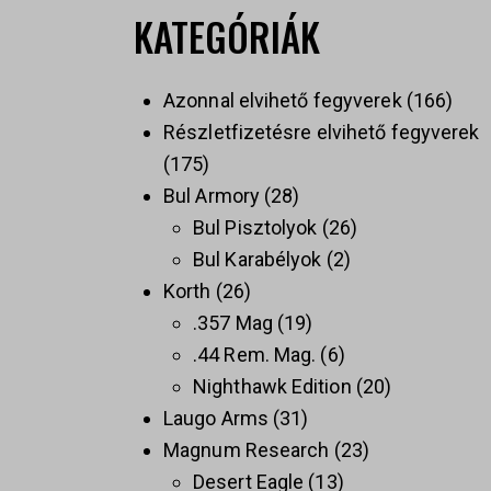
KATEGÓRIÁK
Azonnal elvihető fegyverek
166
Részletfizetésre elvihető fegyverek
175
Bul Armory
28
Bul Pisztolyok
26
Bul Karabélyok
2
Korth
26
.357 Mag
19
.44 Rem. Mag.
6
Nighthawk Edition
20
Laugo Arms
31
Magnum Research
23
Desert Eagle
13