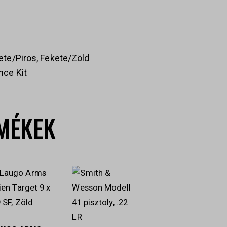
ete/Piros, Fekete/Zöld
nce Kit
MÉKEK