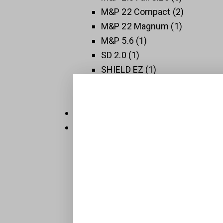
M&P 22 Compact
2
M&P 22 Magnum
1
M&P 5.6
1
SD 2.0
1
SHIELD EZ
1
SHIELD PLUS
1
SW 1911
3
Thompson
5
Új Fegyverek
409
Raktáron
32
Sportpisztolyok
1
BTS-Keiler Tactical
7
Maroklőfegyverek
203
Pisztolyok
160
Revolverek
41