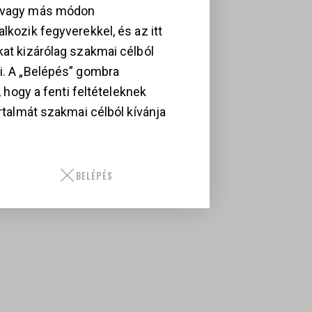
, vagy más módon
lkozik fegyverekkel, és az itt
kat kizárólag szakmai célból
i. A „Belépés” gombra
i, hogy a fenti feltételeknek
artalmát szakmai célból kívánja
BELÉPÉS