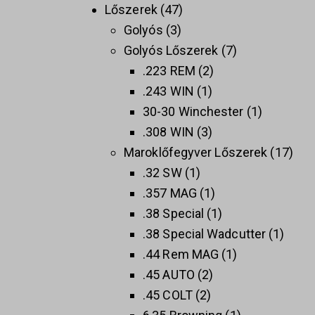
Lőszerek
47
Golyós
3
Golyós Lőszerek
7
.223 REM
2
.243 WIN
1
30-30 Winchester
1
.308 WIN
3
Maroklőfegyver Lőszerek
17
.32 SW
1
.357 MAG
1
.38 Special
1
.38 Special Wadcutter
1
.44 Rem MAG
1
.45 AUTO
2
.45 COLT
2