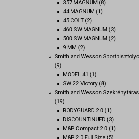
357 MAGNUM
8
44 MAGNUM
1
45 COLT
2
460 SW MAGNUM
3
500 SW MAGNUM
2
9 MM
2
Smith and Wesson Sportpisztoly
9
MODEL 41
1
SW 22 Victory
8
Smith and Wesson Szekrénytára
19
BODYGUARD 2.0
1
DISCOUNTINUED
3
M&P Compact 2.0
1
M&P 2.0 Full Size
5