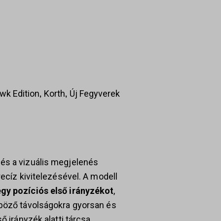
,
,
wk Edition
Korth
Új Fegyverek
 és a vizuális megjelenés
recíz kivitelezésével. A modell
gy pozíciós első irányzékot
,
nböző távolságokra gyorsan és
ő irányzék alatti tárcsa