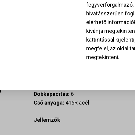
fegyverforgalmazó
hivatásszerűen fogla
Műszaki adatok
k
elérhető információ
kívánja megtekinten
Felületkezelés:
DLC bevonat
kattintással kijelent
Kaliber:
.357 Magnum
megfelel, az oldal t
Üres tömeg:
41,19 oz
28
megtekinteni.
Csőhossz:
6”
Teljes hossz:
11,35”
Szélesség:
1,72”
Magasság:
6,25”
Dobkapacitás:
6
Cső anyaga:
416R acél
Jellemzők