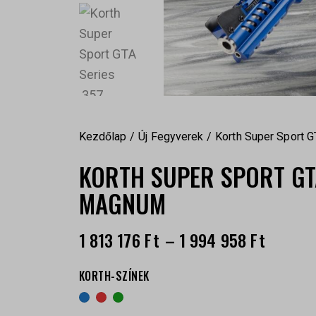
Kezdőlap
Új Fegyverek
Korth Super Sport 
KORTH SUPER SPORT GTA
MAGNUM
1 813 176
Ft
–
1 994 958
Ft
KORTH-SZÍNEK