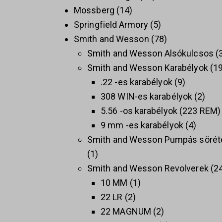
Mossberg
14
Springfield Armory
5
Smith and Wesson
78
Smith and Wesson Alsókulcsos
Smith and Wesson Karabélyok
1
.22 -es karabélyok
9
308 WIN-es karabélyok
2
5.56 -os karabélyok (223 REM)
9 mm -es karabélyok
4
Smith and Wesson Pumpás sörét
1
Smith and Wesson Revolverek
2
10 MM
1
22 LR
2
22 MAGNUM
2