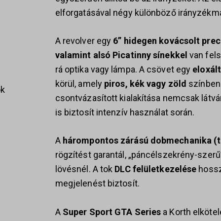
elforgatásával négy különböző irányzékma
A revolver egy
6” hidegen kovácsolt prec
valamint alsó Picatinny sínekkel
van fels
rá optika vagy lámpa. A csövet egy
eloxál
körül, amely
piros, kék vagy zöld
színben 
ok
csontvázasított kialakítása nemcsak lát
is biztosít intenzív használat során.
A
hárompontos zárású dobmechanika (tr
s
rögzítést garantál, „páncélszekrény-szer
lövésnél. A tok
DLC felületkezelése
hossz
megjelenést biztosít.
A
Super Sport GTA Series
a Korth elkötel