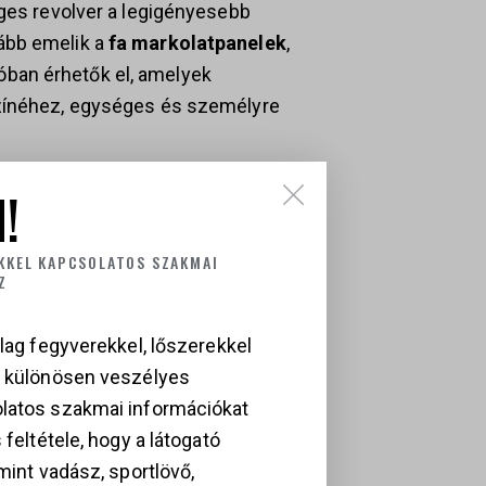
eges revolver a legigényesebb
ább emelik a
fa markolatpanelek
,
ban érhetők el, amelyek
színéhez, egységes és személyre
!
KKEL KAPCSOLATOS SZAKMAI
Z
lag fegyverekkel, lőszerekkel
a különösen veszélyes
latos szakmai információkat
 feltétele, hogy a látogató
mint vadász, sportlövő,