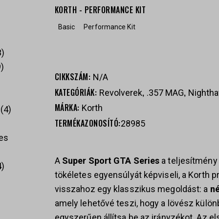
KORTH - PERFORMANCE KIT
Basic
Performance Kit
3
9
CIKKSZÁM:
N/A
KATEGÓRIÁK:
,
,
Revolverek
.357 MAG
Nightha
MÁRKA:
Korth
4
TERMÉKAZONOSÍTÓ:
28985
es
A
Super Sport GTA Series
a teljesítmény
4
tökéletes egyensúlyát képviseli, a Korth p
visszahoz egy klasszikus megoldást: a
né
amely lehetővé teszi, hogy a lövész külö
egyszerűen állítsa be az irányzékot. Az els