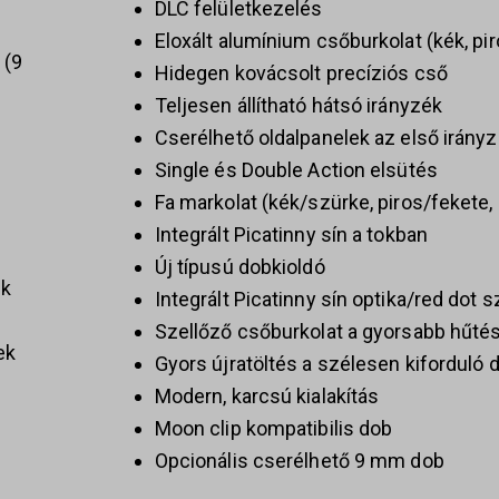
DLC felületkezelés
Eloxált alumínium csőburkolat (kék, pir
k
9
Hidegen kovácsolt precíziós cső
Teljesen állítható hátsó irányzék
Cserélhető oldalpanelek az első irány
Single és Double Action elsütés
Fa markolat (kék/szürke, piros/fekete,
Integrált Picatinny sín a tokban
Új típusú dobkioldó
ek
Integrált Picatinny sín optika/red dot 
Szellőző csőburkolat a gyorsabb hűtés
ek
Gyors újratöltés a szélesen kiforduló 
Modern, karcsú kialakítás
Moon clip kompatibilis dob
Opcionális cserélhető 9 mm dob