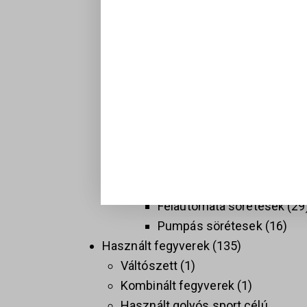
Hosszú fegyverek
137
Golyós fegyverek
74
Sport célú golyós fegyvere
37
Taktikai golyós fegyverek
(AR)
9
Vadász golyós fegyverek
PCC
9
Sörétes Fegyverek
58
Duplacsövű sörétesek
8
Félautomata sörétesek
29
Pumpás sörétesek
16
Használt fegyverek
135
Váltószett
1
Kombinált fegyverek
1
Használt golyós sport célú