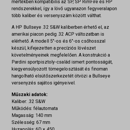
mértékben kompatibilis az SP, SP RimFire és HP
rendszerekkel, így a lövő ugyanazon fegyveralapon
több kaliber és versenyszám között válthat.
A HP Bullseye .32 S&W kaliberben érhető el, az
amerikai piacon pedig .32 ACP változatban is
elérhető. A modell 5″-os és 6″-os csőhosszal
készül, kifejezetten a precíziós lövészet
követelményeinek megfelelően. A konstrukció a
Pardini sportpisztoly-család ismert pontosságát,
kiegyensúlyozott tömegelosztását és finoman
hangolható elsütőszerkezetét ötvözi a Bullseye
versenyzés sajátos igényeivel.
Műszaki adatok:
Kaliber: .32 S&W
Működés: félautomata
Magasság: 140 mm
Szélesség: 67 mm
Huzagolás: 6D × 450