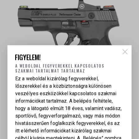
FIGYELEM!
A WEBOLDAL FEGYVEREKKEL KAPCSOLATOS
SZAKMAI TARTALMAT TARTALMAZ
Ez a weboldal kizárólag fegyverekkel,
lőszerekkel és a közbiztonságra különösen
SMITH & WESSON M&P 9 SHIELD PLUS, 9×19 MM
veszélyes eszközökkel kapcsolatos szakmai
információkat tartalmaz. A belépés feltétele,
472 000
Ft
hogy a látogató elmúlt 18 éves, valamint vadász,
sportlövő, fegyverforgalmazó, vagy más módon
hivatásszerűen foglalkozik fegyverekkel, és az
itt elérhető információkat kizárólag szakmai
célból kívánja megtekinteni. A „Belépés” gombra