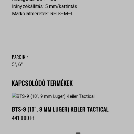
Irányzékállítás: 5 mm/kattintás
Markolatméretek: RH S–M–L
PARDINI
5", 6"
KAPCSOLÓDÓ TERMÉKEK
BTS-9 (10″, 9 MM LUGER) KEILER TACTICAL
441 000
Ft