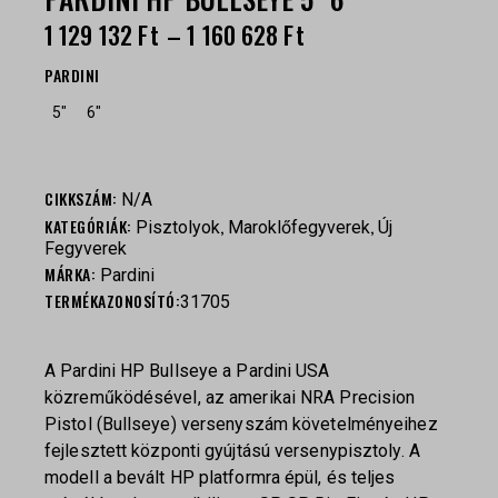
1 129 132
Ft
–
1 160 628
Ft
PARDINI
5"
6"
CIKKSZÁM:
N/A
KATEGÓRIÁK:
,
,
Pisztolyok
Maroklőfegyverek
Új
Fegyverek
MÁRKA:
Pardini
TERMÉKAZONOSÍTÓ:
31705
A Pardini HP Bullseye a Pardini USA
közreműködésével, az amerikai NRA Precision
Pistol (Bullseye) versenyszám követelményeihez
fejlesztett központi gyújtású versenypisztoly. A
modell a bevált HP platformra épül, és teljes