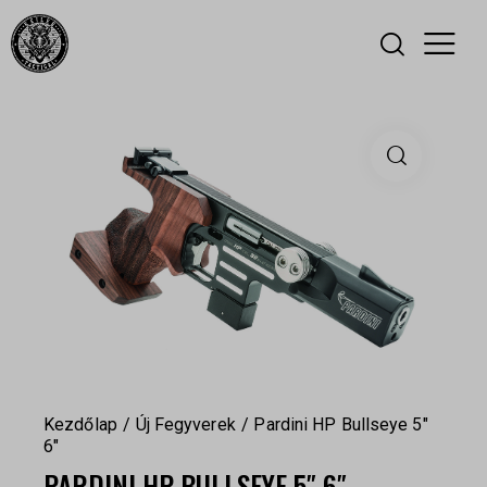
Kezdőlap
Új Fegyverek
Pardini HP Bullseye 5″
6″
PARDINI HP BULLSEYE 5″ 6″