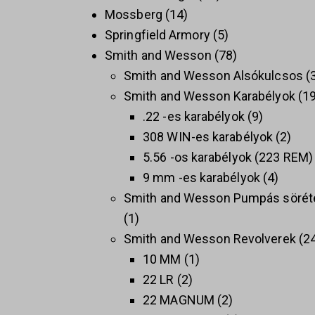
Mossberg
14
Springfield Armory
5
Smith and Wesson
78
Smith and Wesson Alsókulcsos
Smith and Wesson Karabélyok
1
.22 -es karabélyok
9
308 WIN-es karabélyok
2
5.56 -os karabélyok (223 REM)
9 mm -es karabélyok
4
Smith and Wesson Pumpás sörét
1
Smith and Wesson Revolverek
2
10 MM
1
22 LR
2
22 MAGNUM
2