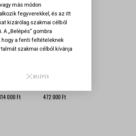
, vagy más módon
lkozik fegyverekkel, és az itt
kat kizárólag szakmai célból
i. A „Belépés” gombra
i, hogy a fenti feltételeknek
artalmát szakmai célból kívánja
MITH &
SMITH &
ESSON MODELL
WESSON M&P 9
BELÉPÉS
 PISZTOLY, .22
SHIELD PLUS,
R
9×19 MM
314 000
Ft
472 000
Ft