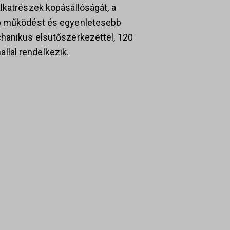
lkatrészek kopásállóságát, a
bb működést és egyenletesebb
chanikus elsütőszerkezettel, 120
lal rendelkezik.