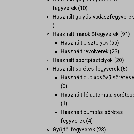
fegyverek
10
Használt golyós vadászfegyvere
Használt maroklőfegyverek
91
Használt pisztolyok
66
Használt revolverek
23
Használt sportpisztolyok
20
Használt sörétes fegyverek
8
Használt duplacsövű sörétes
3
Használt félautomata sörétes
1
Használt pumpás sörétes
fegyverek
4
Gyűjtői fegyverek
23