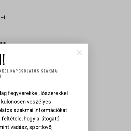
M–L
ppal
!
KKEL KAPCSOLATOS SZAKMAI
Z
lag fegyverekkel, lőszerekkel
a különösen veszélyes
latos szakmai információkat
 feltétele, hogy a látogató
MÉKEK
mint vadász, sportlövő,