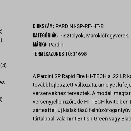
CIKKSZÁM:
PARDINI-SP-RF-HT-B
3
KATEGÓRIÁK:
,
,
Pisztolyok
Maroklőfegyverek
9
MÁRKA:
Pardini
TERMÉKAZONOSÍTÓ:
31698
4
A Pardini SP Rapid Fire HI-TECH a .22 LR k
es
továbbfejlesztett változata, amelyet kifeje
versenyekhez terveztek. A modell megtart
4
versenyjellemzőit, de HI-TECH kivitelben 
zártesttel, új kialakítású felhúzófoganty
tártalppal, valamint British Green vagy Bl