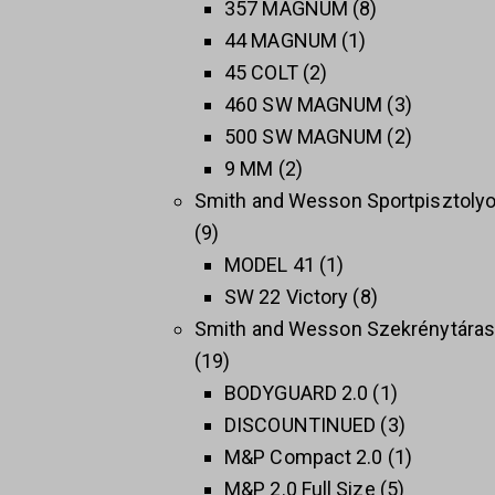
357 MAGNUM
8
44 MAGNUM
1
45 COLT
2
460 SW MAGNUM
3
500 SW MAGNUM
2
9 MM
2
Smith and Wesson Sportpisztoly
9
MODEL 41
1
SW 22 Victory
8
Smith and Wesson Szekrénytára
19
BODYGUARD 2.0
1
DISCOUNTINUED
3
M&P Compact 2.0
1
M&P 2.0 Full Size
5