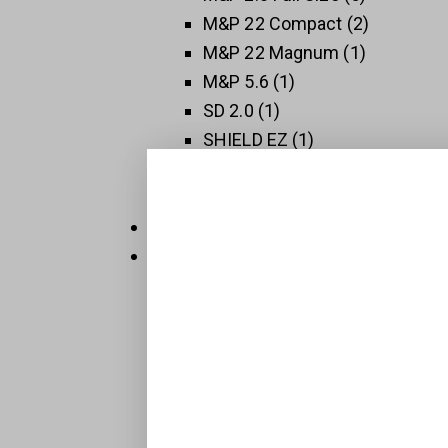
M&P 22 Compact
2
M&P 22 Magnum
1
M&P 5.6
1
SD 2.0
1
SHIELD EZ
1
SHIELD PLUS
1
SW 1911
3
Thompson
5
Új Fegyverek
409
Raktáron
32
Sportpisztolyok
1
BTS-Keiler Tactical
7
Maroklőfegyverek
203
Pisztolyok
160
Revolverek
41