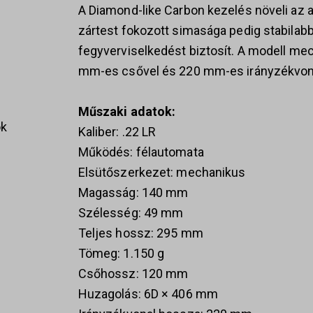
A Diamond-like Carbon kezelés növeli az a
zártest fokozott simasága pedig stabila
fegyverviselkedést biztosít. A modell me
mm-es csővel és 220 mm-es irányzékvonal
Műszaki adatok:
ok
Kaliber: .22 LR
Működés: félautomata
Elsütőszerkezet: mechanikus
Magasság: 140 mm
s
Szélesség: 49 mm
Teljes hossz: 295 mm
Tömeg: 1.150 g
Csőhossz: 120 mm
Huzagolás: 6D × 406 mm