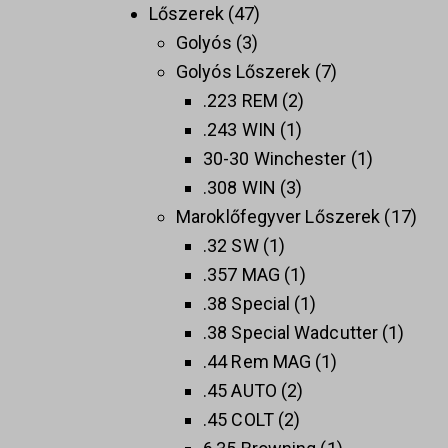
Lőszerek
47
Golyós
3
Golyós Lőszerek
7
.223 REM
2
.243 WIN
1
30-30 Winchester
1
.308 WIN
3
Maroklőfegyver Lőszerek
17
.32 SW
1
.357 MAG
1
.38 Special
1
.38 Special Wadcutter
1
.44 Rem MAG
1
.45 AUTO
2
.45 COLT
2