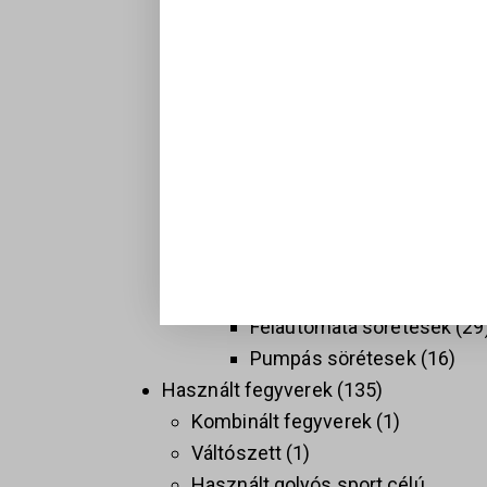
Hosszú fegyverek
137
Golyós fegyverek
74
Sport célú golyós fegyvere
37
Taktikai golyós fegyverek
(AR)
9
Vadász golyós fegyverek
PCC
9
Sörétes Fegyverek
58
Duplacsövű sörétesek
8
Félautomata sörétesek
29
Pumpás sörétesek
16
Használt fegyverek
135
Kombinált fegyverek
1
Váltószett
1
Használt golyós sport célú