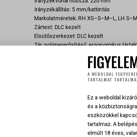
Irányzékvonal hossza: 220 mm
Irányzékállítás: 5 mm/kattintás
Markolatméretek: RH XS–S–M–L, LH S–
Zártest: DLC kezelt
Elsütőszerkezet: DLC kezelt
Tár: polimererősítésű, ergonomikus tártal
Színek: British Green / Black
FIGYELEM
A WEBOLDAL FEGYVERE
TARTALMAT TARTALMA
Ez a weboldal kizáró
PARDINI
Fekete, Zöld
és a közbiztonságr
eszközökkel kapcso
tartalmaz. A belépés
KAPCSOLÓDÓ TER
elmúlt 18 éves, vala