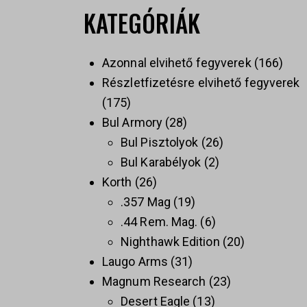
KATEGÓRIÁK
Azonnal elvihető fegyverek
166
Részletfizetésre elvihető fegyverek
175
Bul Armory
28
Bul Pisztolyok
26
Bul Karabélyok
2
Korth
26
.357 Mag
19
.44 Rem. Mag.
6
Nighthawk Edition
20
Laugo Arms
31
Magnum Research
23
Desert Eagle
13