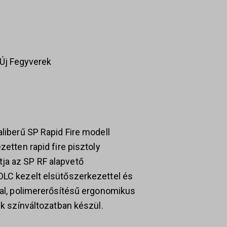
Új Fegyverek
aliberű SP Rapid Fire modell
zetten rapid fire pisztoly
ja az SP RF alapvető
DLC kezelt elsütőszerkezettel és
úval, polimererősítésű ergonomikus
ack színváltozatban készül.