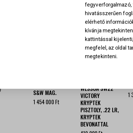
fegyverforgalmazó
hivatásszerűen fogla
k
elérhető információ
kívánja megtekinten
kattintással kijelent
megfelel, az oldal t
28
megtekinteni.
SMITH &
S
WESSON
W
REVOLVER 460
41
SMITH &
HUNTER .460
L
WESSON SW22
S&W MAG.
1 
VICTORY
1 454 000
Ft
KRYPTEK
PISZTOLY, .22 LR,
KRYPTEK
BEVONATTAL