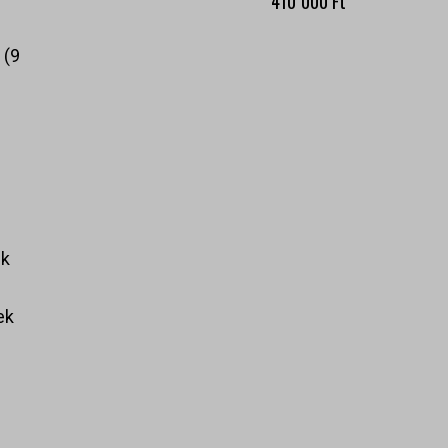
410 000
Ft
k
9
ek
ek