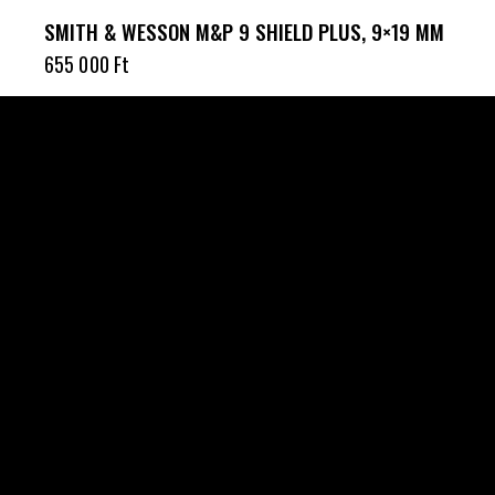
SMITH & WESSON M&P 9 SHIELD PLUS, 9×19 MM
655 000
Ft
Célba találunk együtt-fegyverek szenvedéllyel!
SZAKÜZLET
HU—9024 Győr
Déry Tibor u.13.
info@keilertactical.hu