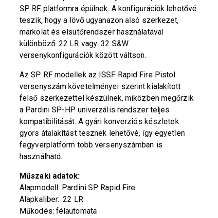
SP RF platformra épülnek. A konfigurációk lehetővé
teszik, hogy a lövő ugyanazon alsó szerkezet,
markolat és elsütőrendszer használatával
különböző .22 LR vagy .32 S&W
versenykonfigurációk között váltson.
Az SP RF modellek az ISSF Rapid Fire Pistol
versenyszám követelményei szerint kialakított
felső szerkezettel készülnek, miközben megőrzik
a Pardini SP-HP univerzális rendszer teljes
kompatibilitását. A gyári konverziós készletek
gyors átalakítást tesznek lehetővé, így egyetlen
fegyverplatform több versenyszámban is
használható.
Műszaki adatok:
Alapmodell: Pardini SP Rapid Fire
Alapkaliber: .22 LR
Működés: félautomata