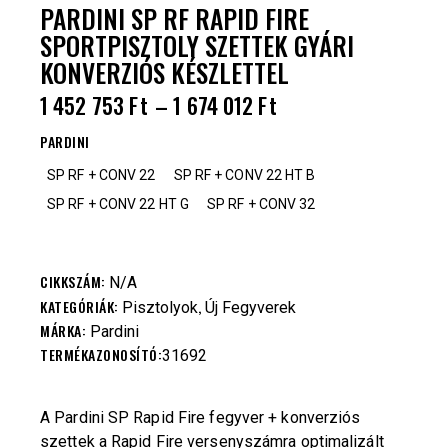
PARDINI SP RF RAPID FIRE
SPORTPISZTOLY SZETTEK GYÁRI
KONVERZIÓS KÉSZLETTEL
1 452 753
Ft
–
1 674 012
Ft
PARDINI
SP RF + CONV 22
SP RF + CONV 22 HT B
SP RF + CONV 22 HT G
SP RF + CONV 32
CIKKSZÁM:
N/A
KATEGÓRIÁK:
,
Pisztolyok
Új Fegyverek
MÁRKA:
Pardini
TERMÉKAZONOSÍTÓ:
31692
A Pardini SP Rapid Fire fegyver + konverziós
szettek a Rapid Fire versenyszámra optimalizált