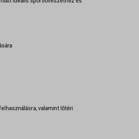
miatt ideális sportlövészethez és
ására
 felhasználásra, valamint lőtéri