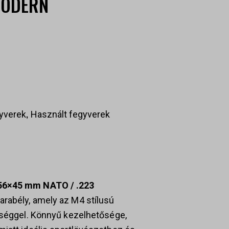
MODERN
,
gyverek
Használt fegyverek
56×45 mm NATO / .223
arabély, amely az M4 stílusú
nőséggel. Könnyű kezelhetősége,