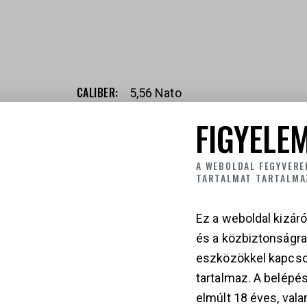
СALIBER
5,56 Nato
FIGYELEM
KAPCSOLÓDÓ TER
A WEBOLDAL FEGYVERE
TARTALMAT TARTALMA
Ez a weboldal kizáró
és a közbiztonságr
eszközökkel kapcso
tartalmaz. A belépés
B
elmúlt 18 éves, vala
P
FRANCHI ASSO L