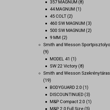
357 MAGNUM
8
44 MAGNUM
1
45 COLT
2
460 SW MAGNUM
3
500 SW MAGNUM
2
9 MM
2
Smith and Wesson Sportpisztoly
9
MODEL 41
1
SW 22 Victory
8
Smith and Wesson Szekrénytára
19
BODYGUARD 2.0
1
DISCOUNTINUED
3
M&P Compact 2.0
1
M&P 2.0 Full Size
5