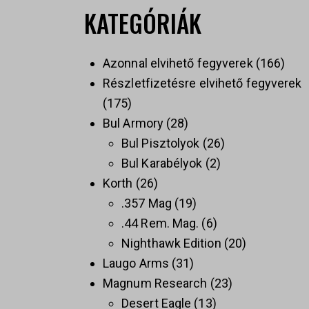
KATEGÓRIÁK
Azonnal elvihető fegyverek
166
Részletfizetésre elvihető fegyverek
175
Bul Armory
28
Bul Pisztolyok
26
Bul Karabélyok
2
Korth
26
.357 Mag
19
.44 Rem. Mag.
6
Nighthawk Edition
20
Laugo Arms
31
Magnum Research
23
Desert Eagle
13