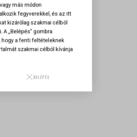
TÍPUSÚ AK-
, vagy más módon
99 000
Ft
STÍLUSÚ
lkozik fegyverekkel, és az itt
GÉPKARABÉLY
kat kizárólag szakmai célból
349 000
Ft
i. A „Belépés” gombra
i, hogy a fenti feltételeknek
artalmát szakmai célból kívánja
BELÉPÉS