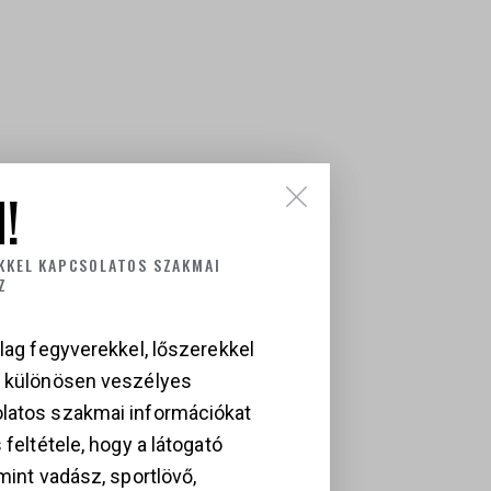
!
MÉKEK
KKEL KAPCSOLATOS SZAKMAI
Z
lag fegyverekkel, lőszerekkel
a különösen veszélyes
latos szakmai információkat
 feltétele, hogy a látogató
ROWNING HIGH
KOL ARMS AK-17
mint vadász, sportlövő,
OWER
– MODERN