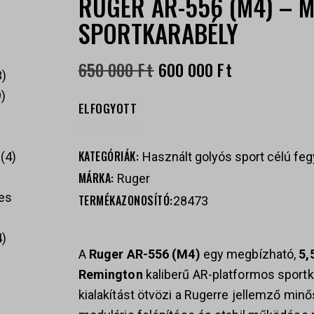
RUGER AR-556 (M4) – 
SPORTKARABÉLY
650 000
Ft
600 000
Ft
3
9
ELFOGYOTT
KATEGÓRIÁK:
Használt golyós sport célú fe
4
MÁRKA:
Ruger
es
TERMÉKAZONOSÍTÓ:
28473
4
A
Ruger
AR-556 (M4)
egy megbízható,
5,
Remington
kaliberű AR-platformos sportk
kialakítást ötvözi a Rugerre jellemző mi