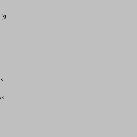
k
9
ek
ek