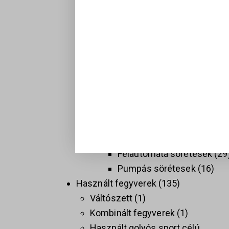
Hosszú fegyverek
137
Golyós fegyverek
74
Sport célú golyós fegyvere
37
Taktikai golyós fegyverek
(AR)
9
Vadász golyós fegyverek
PCC
9
Sörétes Fegyverek
58
Duplacsövű sörétesek
8
Félautomata sörétesek
29
Pumpás sörétesek
16
Használt fegyverek
135
Váltószett
1
Kombinált fegyverek
1
Használt golyós sport célú