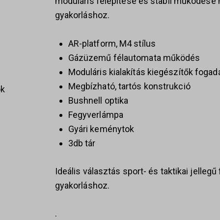
moduláris felépítése és stabil működése 
gyakorláshoz.
AR-platform, M4 stílus
Gázüzemű félautomata működés
Moduláris kialakítás kiegészítők fogad
Megbízható, tartós konstrukció
ok
Bushnell optika
Fegyverlámpa
Gyári keménytok
3db tár
s
Ideális választás sport- és taktikai jellegű
gyakorláshoz.
.