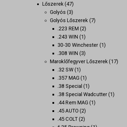
Lőszerek
47
Golyós
3
Golyós Lőszerek
7
.223 REM
2
.243 WIN
1
30-30 Winchester
1
.308 WIN
3
Maroklőfegyver Lőszerek
17
.32 SW
1
.357 MAG
1
.38 Special
1
.38 Special Wadcutter
1
.44 Rem MAG
1
.45 AUTO
2
.45 COLT
2