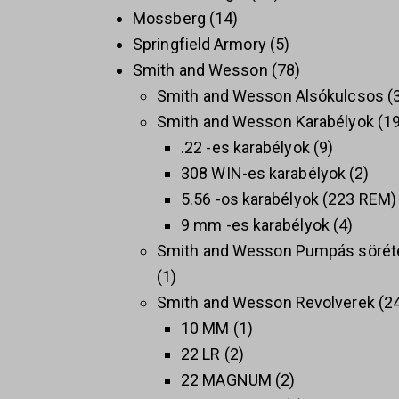
Mossberg
14
Springfield Armory
5
Smith and Wesson
78
Smith and Wesson Alsókulcsos
Smith and Wesson Karabélyok
1
.22 -es karabélyok
9
308 WIN-es karabélyok
2
5.56 -os karabélyok (223 REM)
9 mm -es karabélyok
4
Smith and Wesson Pumpás sörét
1
Smith and Wesson Revolverek
2
10 MM
1
22 LR
2
22 MAGNUM
2