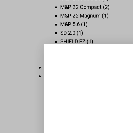
M&P 22 Compact
2
M&P 22 Magnum
1
M&P 5.6
1
SD 2.0
1
SHIELD EZ
1
SHIELD PLUS
1
SW 1911
3
Thompson
5
Új Fegyverek
409
Raktáron
32
Sportpisztolyok
1
BTS-Keiler Tactical
7
Maroklőfegyverek
203
Pisztolyok
160
Revolverek
41