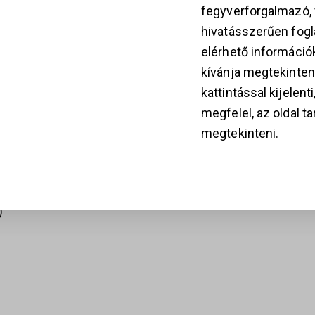
fegyverforgalmazó
3
WALTHER PDP
299 000
Ft
hivatásszerűen fogla
349 000
Ft
k
elérhető információ
kívánja megtekinten
kattintással kijelent
megfelel, az oldal t
28
megtekinteni.