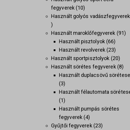
fegyverek
10
Használt golyós vadászfegyvere
Használt maroklőfegyverek
91
Használt pisztolyok
66
Használt revolverek
23
Használt sportpisztolyok
20
Használt sörétes fegyverek
8
Használt duplacsövű sörétes
3
Használt félautomata sörétes
1
Használt pumpás sörétes
fegyverek
4
Gyűjtői fegyverek
23