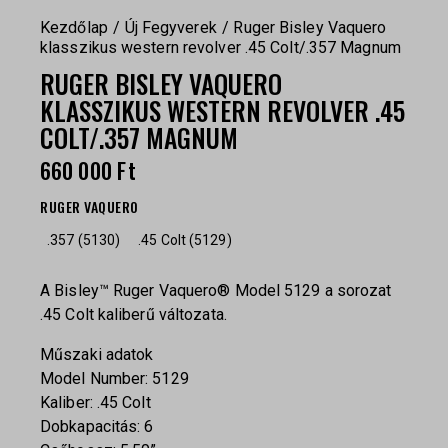
Kezdőlap
Új Fegyverek
Ruger Bisley Vaquero
klasszikus western revolver .45 Colt/.357 Magnum
RUGER BISLEY VAQUERO
KLASSZIKUS WESTERN REVOLVER .45
COLT/.357 MAGNUM
660 000
Ft
RUGER VAQUERO
.357 (5130)
.45 Colt (5129)
A Bisley™ Ruger Vaquero® Model 5129 a sorozat
.45 Colt kaliberű változata.
Műszaki adatok
Model Number: 5129
Kaliber: .45 Colt
Dobkapacitás: 6