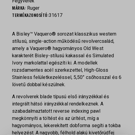
Fegyverek
MÁRKA:
Ruger
TERMÉKAZONOSÍTÓ:
31617
A Bisley™ Vaquero® sorozat klasszikus western
stílusú, single-action működésű revolvercsalád,
amely a Vaquero® hagyományos Old West
karakterét Bisley-stílusú kakassal és Simulated
Ivory markolattal egészíti ki. A modellek
rozsdamentes acél szerkezettel, High-Gloss
Stainless felületkezeléssel, 5,50” csőhosszal és 6
lövetű dobbal készülnek.
A revolverek blade típusú első irányzékkal és
integrált hátsó irányzékkal rendelkeznek. A
szabadalmaztatott reverse indexing pawl
megkönnyíti a töltést és az ürítést, míg a
hagyományos, lekerekített dobforma segíti a tokba
helyezést. A nagyobb, félhold alakú kivetőrúdfej