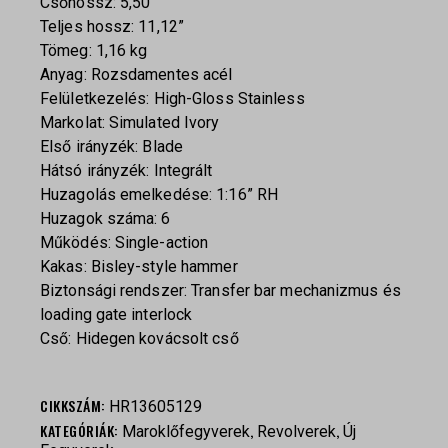
Csőhossz: 5,50”
Teljes hossz: 11,12”
Tömeg: 1,16 kg
Anyag: Rozsdamentes acél
Felületkezelés: High-Gloss Stainless
Markolat: Simulated Ivory
Első irányzék: Blade
Hátsó irányzék: Integrált
Huzagolás emelkedése: 1:16” RH
Huzagok száma: 6
Működés: Single-action
Kakas: Bisley-style hammer
Biztonsági rendszer: Transfer bar mechanizmus és
loading gate interlock
Cső: Hidegen kovácsolt cső
CIKKSZÁM:
HR13605129
KATEGÓRIÁK:
,
,
Maroklőfegyverek
Revolverek
Új