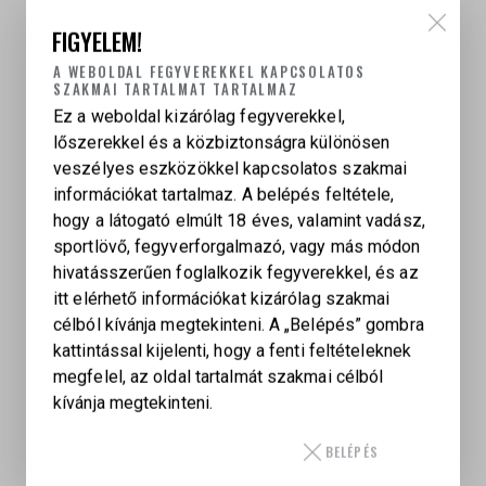
klasszikus western megjelenést ad.
FIGYELEM!
A transfer bar biztonsági mechanizmus és a loading
A WEBOLDAL FEGYVEREKKEL KAPCSOLATOS
SZAKMAI TARTALMAT TARTALMAZ
gate interlock rendszer magas szintű védelmet
biztosít a véletlen elsüléssel szemben. A hidegen
Ez a weboldal kizárólag fegyverekkel,
kovácsolt cső precíz huzagolást, nagy pontosságot
lőszerekkel és a közbiztonságra különösen
és hosszú élettartamot biztosít.
veszélyes eszközökkel kapcsolatos szakmai
információkat tartalmaz. A belépés feltétele,
hogy a látogató elmúlt 18 éves, valamint vadász,
sportlövő, fegyverforgalmazó, vagy más módon
hivatásszerűen foglalkozik fegyverekkel, és az
itt elérhető információkat kizárólag szakmai
TÖMEG
célból kívánja megtekinteni. A „Belépés” gombra
1,16 kg
kattintással kijelenti, hogy a fenti feltételeknek
megfelel, az oldal tartalmát szakmai célból
RUGER VAQUERO
kívánja megtekinteni.
.357 (5130), .45 Colt (5129)
BELÉPÉS
KAPCSOLÓDÓ TERMÉKEK