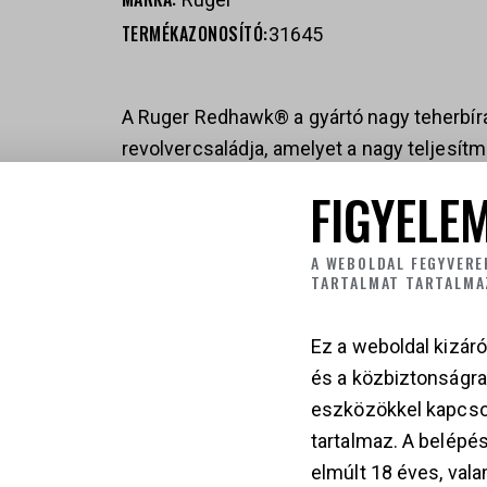
TERMÉKAZONOSÍTÓ:
31645
A Ruger Redhawk® a gyártó nagy teherbír
revolvercsaládja, amelyet a nagy teljesí
lőszerek biztonságos kezelésére tervezte
FIGYELEM
Remington Magnum és .45 Auto kaliberekben
7,50” csőhossz-változatokkal. Minden mod
A WEBOLDAL FEGYVERE
felületkezeléssel, állítható hátsó irányzék
TARTALMAT TARTALMA
irányzékkal készül.
Ez a weboldal kizáró
A Redhawk® egyik meghatározó műszaki je
és a közbiztonságr
egy darabból kialakított rozsdamentes acél
eszközökkel kapcso
oldalfalak és a csőrögzítési pontok kieme
tartalmaz. A belépés
biztosítanak, még nagy energiájú Magnum 
elmúlt 18 éves, vala