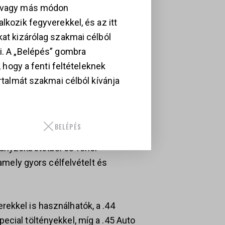
, vagy más módon
rendszerű cső kiváló pontosságot
lkozik fegyverekkel, és az itt
tos dobzárás során a dob elöl,
kat kizárólag szakmai célból
 stabilitást, pontosabb illeszkedést
i. A „Belépés” gombra
i, hogy a fenti feltételeknek
artalmát szakmai célból kívánja
gyenletesebb működést és
. A transfer bar biztonsági
len elsüléssel szemben.
BELÉPÉS
rányzékbetétből és fehér
 amely gyors célfelvételt és
ekkel is használhatók, a .44
ecial töltényekkel, míg a .45 Auto