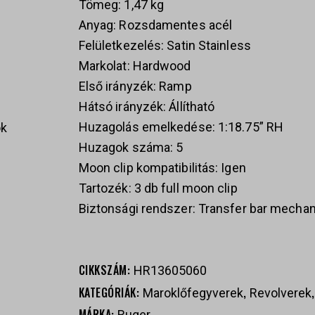
Tömeg: 1,47 kg
Anyag: Rozsdamentes acél
Felületkezelés: Satin Stainless
Markolat: Hardwood
Első irányzék: Ramp
Hátsó irányzék: Állítható
Huzagolás emelkedése: 1:18.75” RH
ok
Huzagok száma: 5
Moon clip kompatibilitás: Igen
Tartozék: 3 db full moon clip
Biztonsági rendszer: Transfer bar mech
s
CIKKSZÁM:
HR13605060
KATEGÓRIÁK:
,
Maroklőfegyverek
Revolverek
MÁRKA:
Ruger