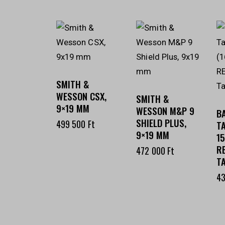
SMITH &
WESSON CSX,
SMITH &
9×19 MM
WESSON M&P 9
B
SHIELD PLUS,
499 500
Ft
T
9×19 MM
15
R
472 000
Ft
T
4