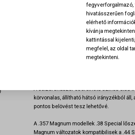
fegyverforgalmazó
A hidegen kovácsolt, sleeve-and-shroud 
hivatásszerűen fogla
és hosszú élettartamot nyújt. A hárompon
k
elérhető információ
hátul és alul is reteszelődik, ami fokozott
kívánja megtekinten
és megbízható működést eredményez.
kattintással kijelent
megfelel, az oldal t
Az egyedi, egy rugós elsütőszerkezet e
28
megtekinteni.
kedvezőbb sütési karakterisztikát biztosít
rendszer hatékony védelmet nyújt a vélet
A célzórendszer cserélhető színes első i
körvonalas, állítható hátsó irányzékból áll,
pontos belövést tesz lehetővé.
A .357 Magnum modellek .38 Special lőszer
Magnum változatok kompatibilisek a .44 Sp