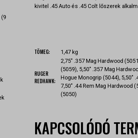
kivitel .45 Auto és .45 Colt lőszerek alkal
k
9
TÖMEG
1,47 kg
2,75" .357 Mag Hardwood (5051
(5059), 5,50" .357 Mag Hardwoo
RUGER
Hogue Monogrip (5044), 5,50" 
ek
REDHAWK
7,50" .44 Rem Mag Hardwood (5
(5050)
ek
KAPCSOLÓDÓ TER