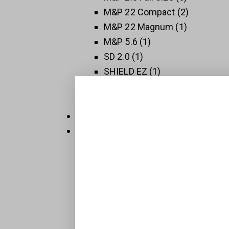
M&P 22 Compact
2
M&P 22 Magnum
1
M&P 5.6
1
SD 2.0
1
SHIELD EZ
1
SHIELD PLUS
1
SW 1911
3
Thompson
5
Új Fegyverek
409
Raktáron
32
Sportpisztolyok
1
BTS-Keiler Tactical
7
Maroklőfegyverek
203
Pisztolyok
160
Revolverek
41