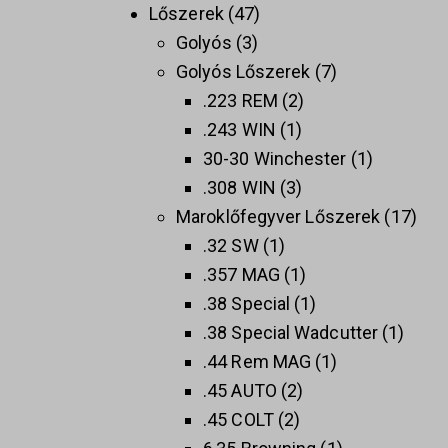
Lőszerek
47
Golyós
3
Golyós Lőszerek
7
.223 REM
2
.243 WIN
1
30-30 Winchester
1
.308 WIN
3
Maroklőfegyver Lőszerek
17
.32 SW
1
.357 MAG
1
.38 Special
1
.38 Special Wadcutter
1
.44 Rem MAG
1
.45 AUTO
2
.45 COLT
2