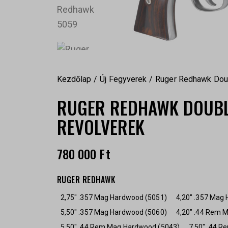
Kezdőlap
Új Fegyverek
Ruger Redhawk Doub
RUGER REDHAWK DOUBL
REVOLVEREK
780 000
Ft
RUGER REDHAWK
2,75" .357 Mag Hardwood (5051)
4,20" .357 Mag
5,50" .357 Mag Hardwood (5060)
4,20" .44 Rem 
5,50" .44 Rem Mag Hardwood (5043)
7,50" .44 