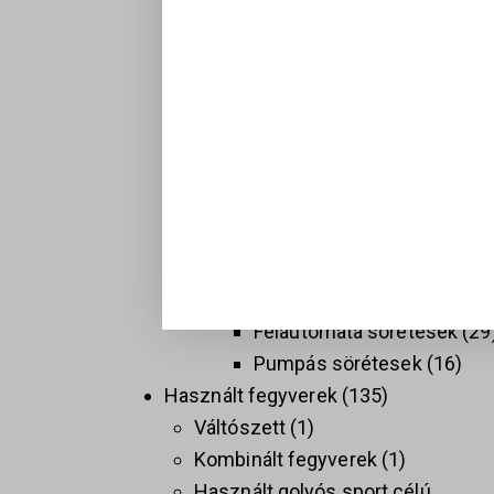
Hosszú fegyverek
137
Golyós fegyverek
74
Sport célú golyós fegyvere
37
Taktikai golyós fegyverek
(AR)
9
Vadász golyós fegyverek
PCC
9
Sörétes Fegyverek
58
Duplacsövű sörétesek
8
Félautomata sörétesek
29
Pumpás sörétesek
16
Használt fegyverek
135
Váltószett
1
Kombinált fegyverek
1
Használt golyós sport célú