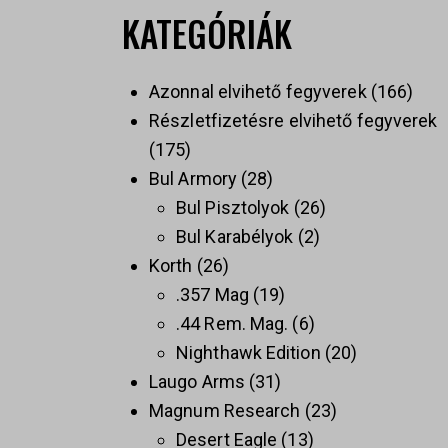
KATEGÓRIÁK
Azonnal elvihető fegyverek
166
Részletfizetésre elvihető fegyverek
175
Bul Armory
28
Bul Pisztolyok
26
Bul Karabélyok
2
Korth
26
.357 Mag
19
.44 Rem. Mag.
6
Nighthawk Edition
20
Laugo Arms
31
Magnum Research
23
Desert Eagle
13