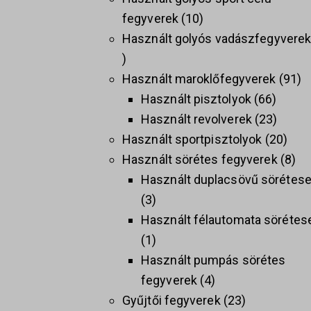
fegyverek
10
Használt golyós vadászfegyvere
Használt maroklőfegyverek
91
Használt pisztolyok
66
Használt revolverek
23
Használt sportpisztolyok
20
Használt sörétes fegyverek
8
Használt duplacsövű sörétes
3
Használt félautomata sörétes
1
Használt pumpás sörétes
fegyverek
4
Gyűjtői fegyverek
23