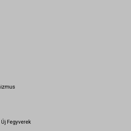
anizmus
,
Új Fegyverek