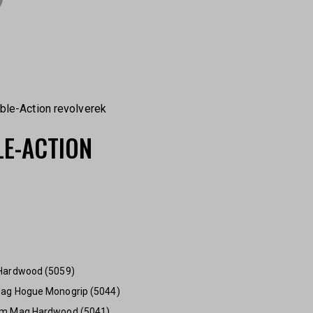
le-Action revolverek
E-ACTION
 Hardwood (5059)
Mag Hogue Monogrip (5044)
Rem Mag Hardwood (5041)