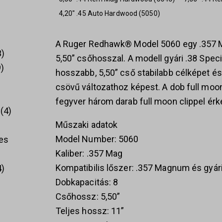
4,20" .45 Auto Hardwood (5050)
A Ruger Redhawk® Model 5060 egy .357 Ma
3
5,50” csőhosszal. A modell gyári .38 Speci
9
hosszabb, 5,50” cső stabilabb célképet és
csövű változathoz képest. A dob full moon 
fegyver három darab full moon clippel érk
4
Műszaki adatok
Model Number: 5060
es
Kaliber: .357 Mag
Kompatibilis lőszer: .357 Magnum és gyári
4
Dobkapacitás: 8
Csőhossz: 5,50”
Teljes hossz: 11”