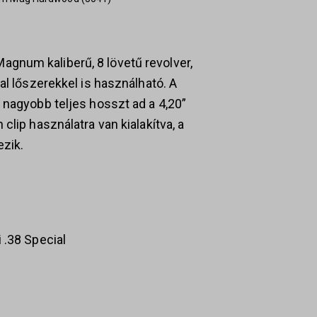
gnum kaliberű, 8 lövetű revolver,
al lőszerekkel is használható. A
 nagyobb teljes hosszt ad a 4,20”
clip használatra van kialakítva, a
ezik.
 .38 Special