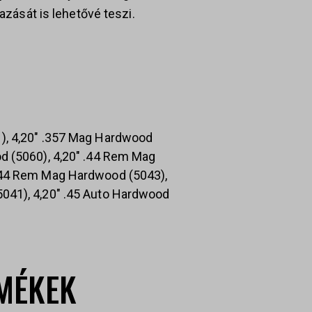
mazását is lehetővé teszi.
), 4,20" .357 Mag Hardwood
d (5060), 4,20" .44 Rem Mag
.44 Rem Mag Hardwood (5043),
041), 4,20" .45 Auto Hardwood
MÉKEK