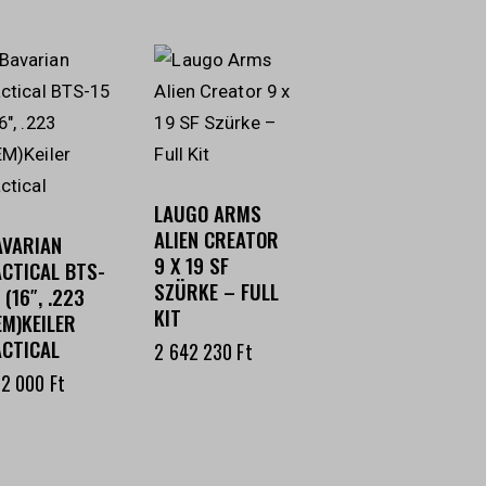
LAUGO ARMS
ALIEN CREATOR
AVARIAN
9 X 19 SF
ACTICAL BTS-
SZÜRKE – FULL
 (16″, .223
KIT
EM)KEILER
ACTICAL
2 642 230
Ft
32 000
Ft