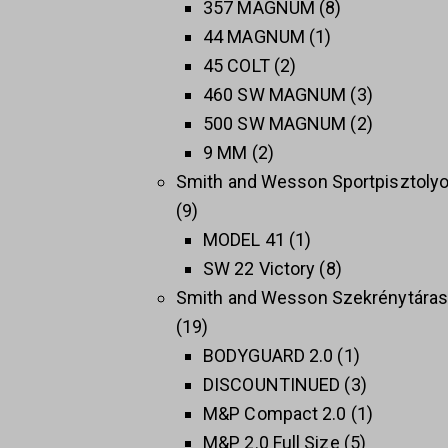
357 MAGNUM
8
44 MAGNUM
1
45 COLT
2
460 SW MAGNUM
3
500 SW MAGNUM
2
9 MM
2
Smith and Wesson Sportpisztoly
9
MODEL 41
1
SW 22 Victory
8
Smith and Wesson Szekrénytára
19
BODYGUARD 2.0
1
DISCOUNTINUED
3
M&P Compact 2.0
1
M&P 2.0 Full Size
5