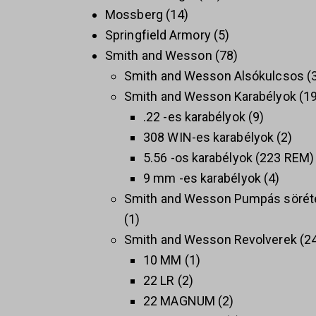
Mossberg
14
Springfield Armory
5
Smith and Wesson
78
Smith and Wesson Alsókulcsos
Smith and Wesson Karabélyok
1
.22 -es karabélyok
9
308 WIN-es karabélyok
2
5.56 -os karabélyok (223 REM)
9 mm -es karabélyok
4
Smith and Wesson Pumpás sörét
1
Smith and Wesson Revolverek
2
10 MM
1
22 LR
2
22 MAGNUM
2