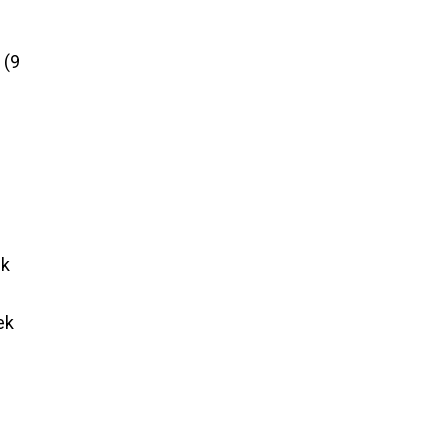
k
9
ek
ek