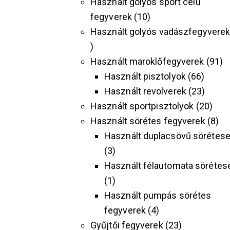
Használt golyós sport célú
fegyverek
10
Használt golyós vadászfegyvere
Használt maroklőfegyverek
91
Használt pisztolyok
66
Használt revolverek
23
Használt sportpisztolyok
20
Használt sörétes fegyverek
8
Használt duplacsövű sörétes
3
Használt félautomata sörétes
1
Használt pumpás sörétes
fegyverek
4
Gyűjtői fegyverek
23