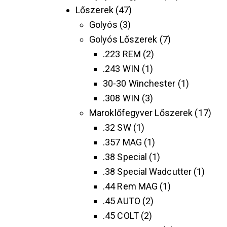
Lőszerek
47
Golyós
3
Golyós Lőszerek
7
.223 REM
2
.243 WIN
1
30-30 Winchester
1
.308 WIN
3
Maroklőfegyver Lőszerek
17
.32 SW
1
.357 MAG
1
.38 Special
1
.38 Special Wadcutter
1
.44 Rem MAG
1
.45 AUTO
2
.45 COLT
2