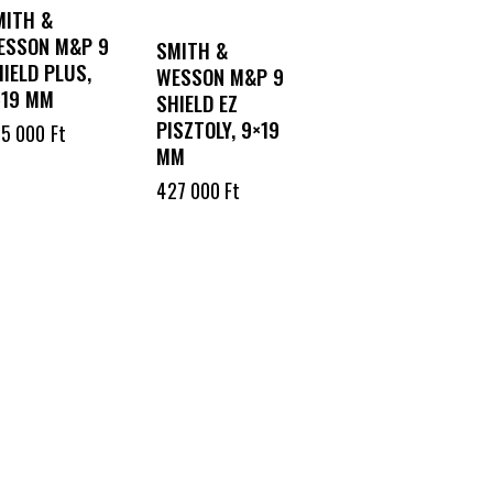
MITH &
ESSON M&P 9
SMITH &
IELD PLUS,
WESSON M&P 9
×19 MM
SHIELD EZ
PISZTOLY, 9×19
55 000
Ft
MM
427 000
Ft