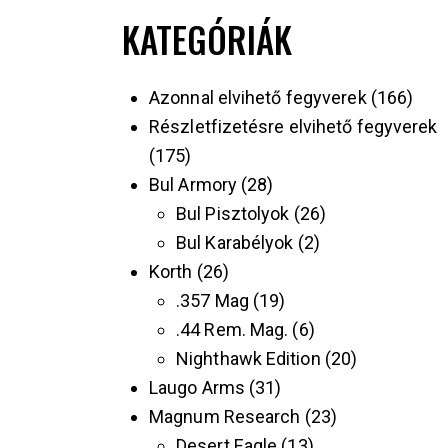
KATEGÓRIÁK
Azonnal elvihető fegyverek
166
Részletfizetésre elvihető fegyverek
175
Bul Armory
28
Bul Pisztolyok
26
Bul Karabélyok
2
Korth
26
.357 Mag
19
.44 Rem. Mag.
6
Nighthawk Edition
20
Laugo Arms
31
Magnum Research
23
Desert Eagle
13