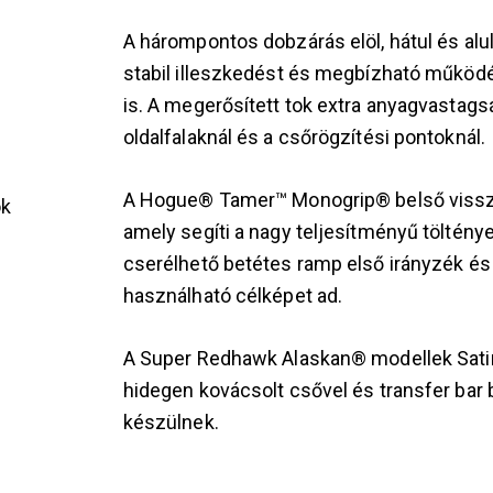
A hárompontos dobzárás elöl, hátul és alul
stabil illeszkedést és megbízható működés
is. A megerősített tok extra anyagvastagsá
oldalfalaknál és a csőrögzítési pontoknál.
A Hogue® Tamer™ Monogrip® belső visszar
ok
amely segíti a nagy teljesítményű tölténye
cserélhető betétes ramp első irányzék és a
használható célképet ad.
s
A Super Redhawk Alaskan® modellek Satin 
hidegen kovácsolt csővel és transfer ba
készülnek.