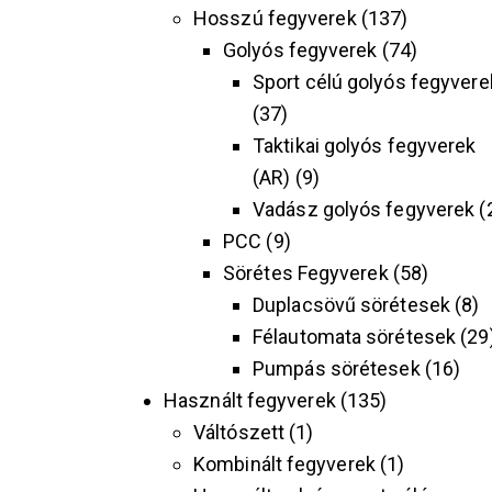
Hosszú fegyverek
137
Golyós fegyverek
74
Sport célú golyós fegyvere
37
Taktikai golyós fegyverek
(AR)
9
Vadász golyós fegyverek
PCC
9
Sörétes Fegyverek
58
Duplacsövű sörétesek
8
Félautomata sörétesek
29
Pumpás sörétesek
16
Használt fegyverek
135
Váltószett
1
Kombinált fegyverek
1