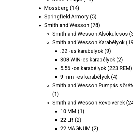
Mossberg
14
Springfield Armory
5
Smith and Wesson
78
Smith and Wesson Alsókulcsos
Smith and Wesson Karabélyok
1
.22 -es karabélyok
9
308 WIN-es karabélyok
2
5.56 -os karabélyok (223 REM)
9 mm -es karabélyok
4
Smith and Wesson Pumpás sörét
1
Smith and Wesson Revolverek
2
10 MM
1
22 LR
2
22 MAGNUM
2