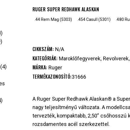
RUGER SUPER REDHAWK ALASKAN
.44 Rem Mag (5303)
.454 Casull (5301)
.480 Ru
3
9
CIKKSZÁM:
N/A
KATEGÓRIÁK:
,
Maroklőfegyverek
Revolverek
4
MÁRKA:
Ruger
TERMÉKAZONOSÍTÓ:
31666
es
A Ruger Super Redhawk Alaskan® a Super
4
nagy teljesítményű változata. A modellcsa
tervezték, kompaktabb, 2,50” csőhosszú k
rozsdamentes acél szerkezettel.