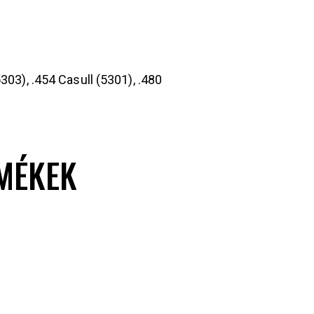
03), .454 Casull (5301), .480
MÉKEK