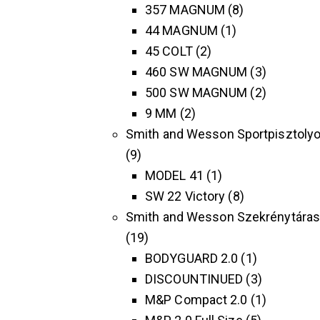
357 MAGNUM
8
44 MAGNUM
1
45 COLT
2
460 SW MAGNUM
3
500 SW MAGNUM
2
9 MM
2
Smith and Wesson Sportpisztoly
9
MODEL 41
1
SW 22 Victory
8
Smith and Wesson Szekrénytára
19
BODYGUARD 2.0
1
DISCOUNTINUED
3
M&P Compact 2.0
1