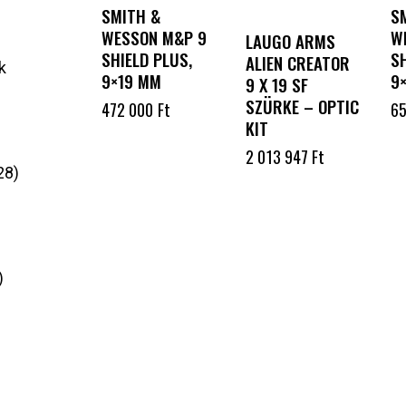
SMITH &
S
WESSON M&P 9
W
LAUGO ARMS
SHIELD PLUS,
SH
ALIEN CREATOR
k
9×19 MM
9
9 X 19 SF
SZÜRKE – OPTIC
472 000
Ft
6
KIT
2 013 947
Ft
28