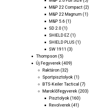
M&P 2.0 Full Size
5
M&P 22 Compact
2
M&P 22 Magnum
1
M&P 5.6
1
SD 2.0
1
SHIELD EZ
1
SHIELD PLUS
1
SW 1911
3
Thompson
5
Új Fegyverek
409
Raktáron
32
Sportpisztolyok
1
BTS-Keiler Tactical
7
Maroklőfegyverek
203
Pisztolyok
160
Revolverek
41