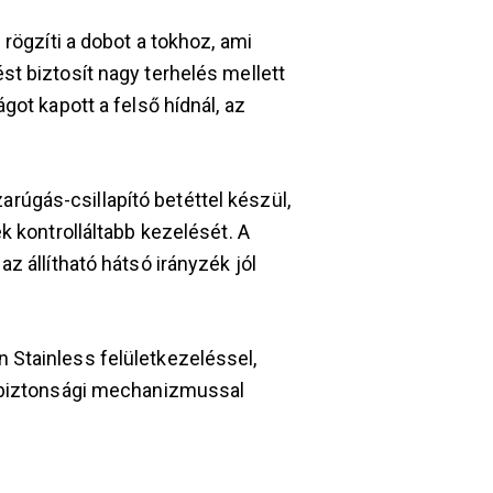
 rögzíti a dobot a tokhoz, ami
t biztosít nagy terhelés mellett
got kapott a felső hídnál, az
úgás-csillapító betéttel készül,
k kontrolláltabb kezelését. A
z állítható hátsó irányzék jól
Stainless felületkezeléssel,
r biztonsági mechanizmussal