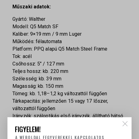
Műszaki adatok:
Gyártó: Walther
Modell: Q5 Match SF
Kaliber: 9×19 mm / 9 mm Luger
Működés: félautomata
Platform: PPQ alapú Q5 Match Steel Frame
Tok: acél
Csőhossz: 5″ / 127 mm
Teljes hossz: kb. 220 mm
Szélesség: kb. 39 mm
Magasság: kb. 150 mm
Tömeg: kb. 1,18–1,2 kg változattól függően
Tárkapacitás: jellemzően 15 vagy 17 lőszer,
változattól függően
Irányzék: száloptikás első irányzék, állítható hátsó
irányzék
FIGYELEM!
Optika előkészítés: igen, optic-ready szán
A WEBOLDAL FEGYVEREKKEL KAPCSOLATOS
Sín: Picatinny sín