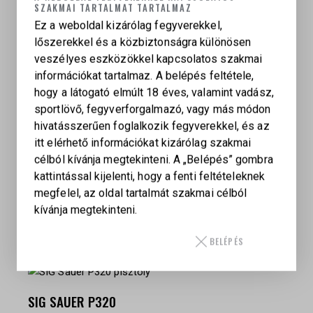
SZAKMAI TARTALMAT TARTALMAZ
Felhasználás: sportlövészet, IPSC, dinamikus
Ez a weboldal kizárólag fegyverekkel,
lövészet, lőtéri használat
lőszerekkel és a közbiztonságra különösen
veszélyes eszközökkel kapcsolatos szakmai
információkat tartalmaz. A belépés feltétele,
hogy a látogató elmúlt 18 éves, valamint vadász,
sportlövő, fegyverforgalmazó, vagy más módon
hivatásszerűen foglalkozik fegyverekkel, és az
itt elérhető információkat kizárólag szakmai
KAPCSOLÓDÓ TERMÉKEK
célból kívánja megtekinteni. A „Belépés” gombra
kattintással kijelenti, hogy a fenti feltételeknek
megfelel, az oldal tartalmát szakmai célból
kívánja megtekinteni.
BROWNING HIGH POWER
399 000
Ft
BELÉPÉS
SIG SAUER P320