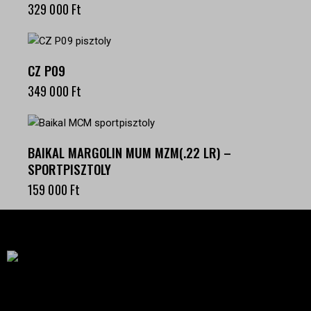
329 000
Ft
CZ P09
349 000
Ft
BAIKAL MARGOLIN MUM MZM(.22 LR) –
SPORTPISZTOLY
159 000
Ft
Célba találunk együtt-fegyverek szenvedéllyel!