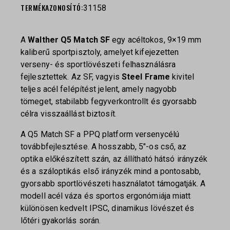
TERMÉKAZONOSÍTÓ:
31158
A
Walther Q5 Match SF
egy acéltokos, 9×19 mm
kaliberű sportpisztoly, amelyet kifejezetten
verseny- és sportlövészeti felhasználásra
fejlesztettek. Az SF, vagyis
Steel Frame
kivitel
teljes acél felépítést jelent, amely nagyobb
tömeget, stabilabb fegyverkontrollt és gyorsabb
célra visszaállást biztosít.
A Q5 Match SF a PPQ platform versenycélú
továbbfejlesztése. A hosszabb, 5″-os cső, az
optika előkészített szán, az állítható hátsó irányzék
és a száloptikás első irányzék mind a pontosabb,
gyorsabb sportlövészeti használatot támogatják. A
modell acél váza és sportos ergonómiája miatt
különösen kedvelt IPSC, dinamikus lövészet és
lőtéri gyakorlás során.