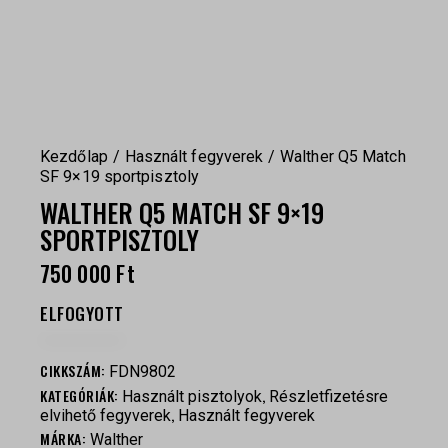
Kezdőlap
Használt fegyverek
Walther Q5 Match
SF 9×19 sportpisztoly
WALTHER Q5 MATCH SF 9×19
SPORTPISZTOLY
750 000
Ft
ELFOGYOTT
CIKKSZÁM:
FDN9802
KATEGÓRIÁK:
,
Használt pisztolyok
Részletfizetésre
,
elvihető fegyverek
Használt fegyverek
MÁRKA:
Walther