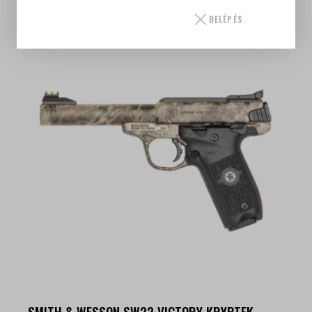
427 000
Ft
BELÉPÉS
SMITH & WESSON SW22 VICTORY KRYPTEK