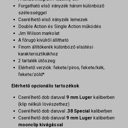
Forgatható első irányzék három különböző
szélességgel
Cserélhető első irányzék lemezek
Double Action és Single Action működés
Jim Wilson markolat
A főrugó kívülről állítható
Finom állítókerék különböző elsütési
karakterisztikákhoz
2 tartalék ütőszeg
Elérhető verziók: fekete/piros, fekete/kék,
fekete/zöld*
Elérhető opcionális tartozékok
Cserélhető dob daruval
9 mm Luger
kaliberben
(klip nélküli lövészethez)
Cserélhető dob daruval
.38 Special
kaliberben
Cserélhető dob daruval
9 mm Luger
kaliberben
moonclip kivágással