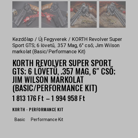
Kezdőlap
Új Fegyverek
KORTH Revolver Super
Sport GTS; 6 lövetű, .357 Mag, 6″ cső; Jim Wilson
markolat (Basic/Performance Kit)
KORTH REVOLVER SUPER SPORT
GTS; 6 LÖVETŰ, .357 MAG, 6″ CSŐ;
JIM WILSON MARKOLAT
(BASIC/PERFORMANCE KIT)
1 813 176
Ft
–
1 994 958
Ft
KORTH - PERFORMANCE KIT
Basic
Performance Kit