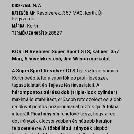
CIKKSZÁM:
N/A
KATEGÓRIÁK:
,
,
,
Revolverek
.357 MAG
Korth
Új
Fegyverek
MÁRKA:
Korth
TERMÉKAZONOSÍTÓ:
28827
KORTH Revolver Super Sport GTS; kaliber .357
Mag, 6 hüvelykes cső; Jim Wilson markolat
A
SuperSport Revolver GTS
fejlesztése során a
Korth beépítette a vásárlók és profi lövészek
tapasztalatait és fejlesztési javaslatait. A
hárompontos zárású dob (triple-lock cylinder)
maximális stabilitást, erősebb reteszelést és a dob
rendkívül pontos pozicionálását biztosítja. A tokba
integrált
Picatinny sín
lehetővé teszi, hogy a red
dot irányzék alacsonyabban és hátrébb kerüljön
felszerelésre. A
többállású irányzék
alapból