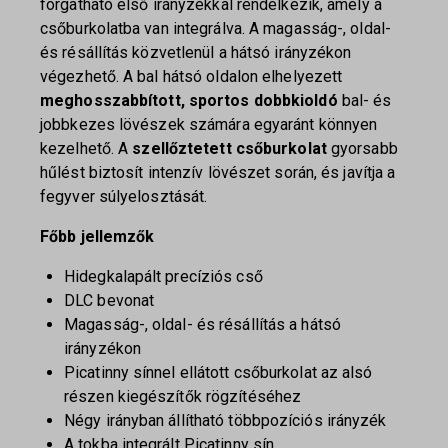
forgatható első irányzékkal rendelkezik, amely a
csőburkolatba van integrálva. A magasság-, oldal-
és résállítás közvetlenül a hátsó irányzékon
végezhető. A bal hátsó oldalon elhelyezett
meghosszabbított, sportos dobbkioldó
bal- és
jobbkezes lövészek számára egyaránt könnyen
kezelhető. A
szellőztetett csőburkolat
gyorsabb
hűlést biztosít intenzív lövészet során, és javítja a
fegyver súlyelosztását.
Főbb jellemzők
Hidegkalapált precíziós cső
DLC bevonat
Magasság-, oldal- és résállítás a hátsó
irányzékon
Picatinny sínnel ellátott csőburkolat az alsó
részen kiegészítők rögzítéséhez
Négy irányban állítható többpozíciós irányzék
A tokba integrált Picatinny sín