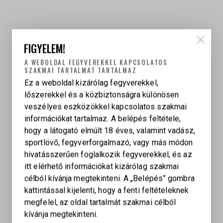
FIGYELEM!
A WEBOLDAL FEGYVEREKKEL KAPCSOLATOS
SZAKMAI TARTALMAT TARTALMAZ
Ez a weboldal kizárólag fegyverekkel,
lőszerekkel és a közbiztonságra különösen
veszélyes eszközökkel kapcsolatos szakmai
információkat tartalmaz. A belépés feltétele,
hogy a látogató elmúlt 18 éves, valamint vadász,
sportlövő, fegyverforgalmazó, vagy más módon
hivatásszerűen foglalkozik fegyverekkel, és az
itt elérhető információkat kizárólag szakmai
célból kívánja megtekinteni. A „Belépés” gombra
kattintással kijelenti, hogy a fenti feltételeknek
SMITH & WESSON M&P 9 SHIELD EZ PISZTOLY,
megfelel, az oldal tartalmát szakmai célból
9×19 MM
kívánja megtekinteni.