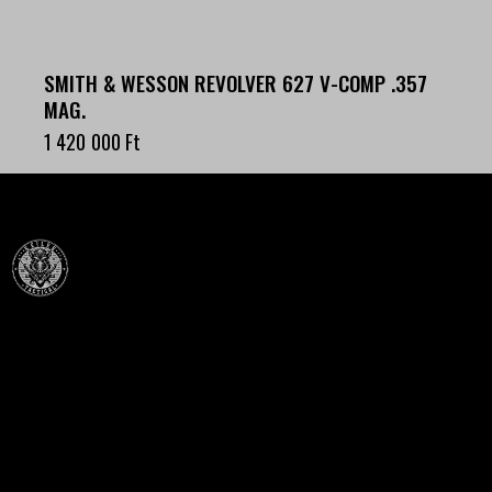
SMITH & WESSON REVOLVER 627 V-COMP .357
MAG.
1 420 000
Ft
Célba találunk együtt-fegyverek szenvedéllyel!
SZAKÜZLET
HU—9024 Győr