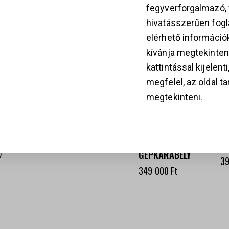
KAPCSOLÓDÓ TER
fegyverforgalmazó
hivatásszerűen fogla
k
elérhető információ
kívánja megtekinten
kattintással kijelent
megfelel, az oldal t
28
megtekinteni.
BROWNING HIGH
KOL ARMS AK-17
POWER
– MODERN
T
TÍPUSÚ AK-
N
399 000
Ft
STÍLUSÚ
B
GÉPKARABÉLY
3
349 000
Ft