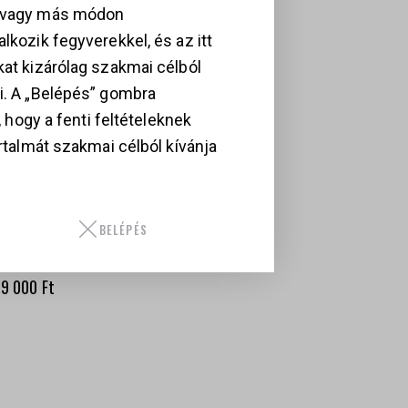
MÉKEK
, vagy más módon
lkozik fegyverekkel, és az itt
kat kizárólag szakmai célból
i. A „Belépés” gombra
i, hogy a fenti feltételeknek
artalmát szakmai célból kívánja
ULA MOSIN-
WALTHER GSP
BELÉPÉS
AGANT +
349 000
Ft
AJONET
99 000
Ft