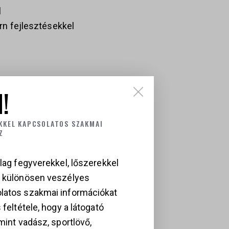
l
n fejlesztésekkel
!
nálásra optimalizálva
óság
KKEL KAPCSOLATOS SZAKMAI
Z
lag fegyverekkel, lőszerekkel
a különösen veszélyes
latos szakmai információkat
 feltétele, hogy a látogató
mint vadász, sportlövő,