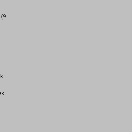
k
9
ek
ek