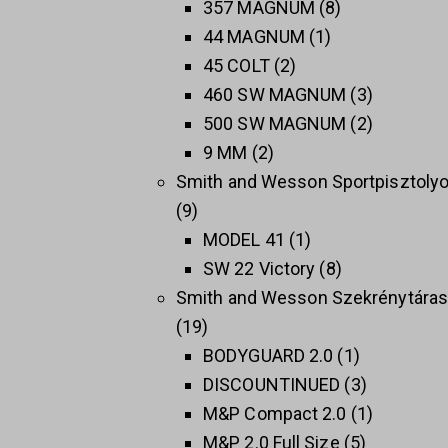
357 MAGNUM
8
44 MAGNUM
1
45 COLT
2
460 SW MAGNUM
3
500 SW MAGNUM
2
9 MM
2
Smith and Wesson Sportpisztoly
9
MODEL 41
1
SW 22 Victory
8
Smith and Wesson Szekrénytára
19
BODYGUARD 2.0
1
DISCOUNTINUED
3
M&P Compact 2.0
1
M&P 2.0 Full Size
5