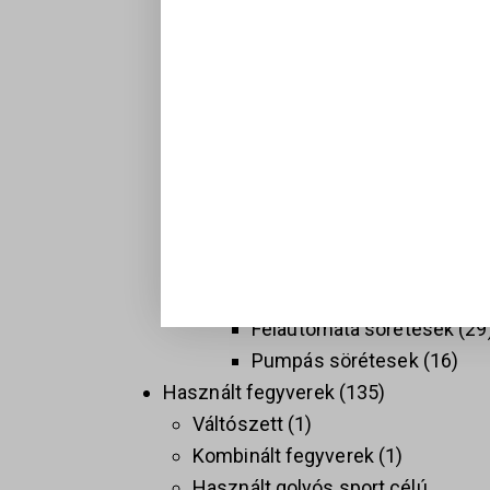
Hosszú fegyverek
137
Golyós fegyverek
74
Sport célú golyós fegyvere
37
Taktikai golyós fegyverek
(AR)
9
Vadász golyós fegyverek
PCC
9
Sörétes Fegyverek
58
Duplacsövű sörétesek
8
Félautomata sörétesek
29
Pumpás sörétesek
16
Használt fegyverek
135
Váltószett
1
Kombinált fegyverek
1
Használt golyós sport célú