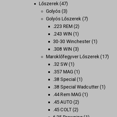
Lőszerek
47
Golyós
3
Golyós Lőszerek
7
.223 REM
2
.243 WIN
1
30-30 Winchester
1
.308 WIN
3
Maroklőfegyver Lőszerek
17
.32 SW
1
.357 MAG
1
.38 Special
1
.38 Special Wadcutter
1
.44 Rem MAG
1
.45 AUTO
2
.45 COLT
2