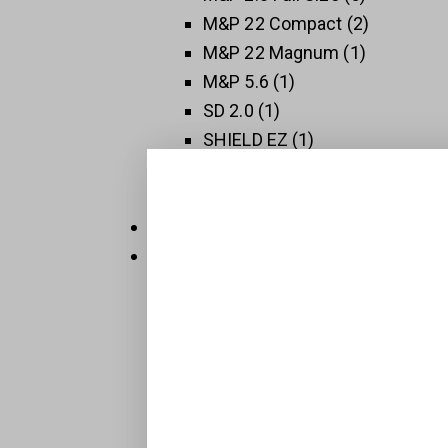
M&P 22 Compact
2
M&P 22 Magnum
1
M&P 5.6
1
SD 2.0
1
SHIELD EZ
1
SHIELD PLUS
1
SW 1911
3
Thompson
5
Új Fegyverek
409
Raktáron
32
Sportpisztolyok
1
BTS-Keiler Tactical
7
Maroklőfegyverek
203
Pisztolyok
160
Revolverek
41