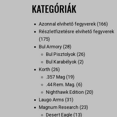
KATEGÓRIÁK
Azonnal elvihető fegyverek
166
Részletfizetésre elvihető fegyverek
175
Bul Armory
28
Bul Pisztolyok
26
Bul Karabélyok
2
Korth
26
.357 Mag
19
.44 Rem. Mag.
6
Nighthawk Edition
20
Laugo Arms
31
Magnum Research
23
Desert Eagle
13