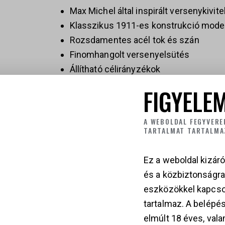
Max Michel által inspirált versenykivite
Klasszikus 1911-es konstrukció moder
Rozsdamentes acél tok és szán
Finomhangolt versenyelsütés
Állítható célirányzékok
Ergonomikus G10 markolatpanelek
FIGYELEM
IPSC, USPSA és sportlövészeti felhasz
Kiemelkedő pontosság és megbízhat
A WEBOLDAL FEGYVERE
TARTALMAT TARTALMA
Ez a weboldal kizáró
és a közbiztonságr
СALIBER
45 Auto
eszközökkel kapcso
tartalmaz. A belépés
elmúlt 18 éves, vala