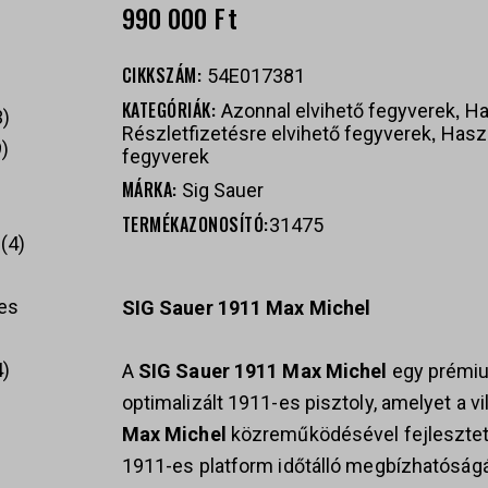
990 000
Ft
CIKKSZÁM:
54E017381
KATEGÓRIÁK:
,
Azonnal elvihető fegyverek
Ha
3
,
Részletfizetésre elvihető fegyverek
Hasz
9
fegyverek
MÁRKA:
Sig Sauer
TERMÉKAZONOSÍTÓ:
31475
4
es
SIG Sauer 1911 Max Michel
4
A
SIG Sauer 1911 Max Michel
egy prémiu
optimalizált 1911-es pisztoly, amelyet a 
Max Michel
közreműködésével fejlesztett
1911-es platform időtálló megbízhatóságá