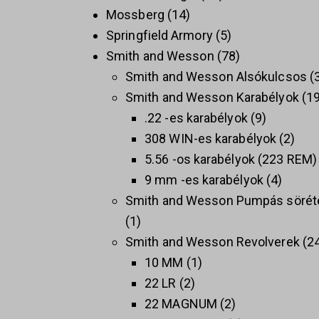
Mossberg
14
Springfield Armory
5
Smith and Wesson
78
Smith and Wesson Alsókulcsos
Smith and Wesson Karabélyok
1
.22 -es karabélyok
9
308 WIN-es karabélyok
2
5.56 -os karabélyok (223 REM)
9 mm -es karabélyok
4
Smith and Wesson Pumpás sörét
1
Smith and Wesson Revolverek
2
10 MM
1
22 LR
2
22 MAGNUM
2