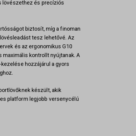
us lövészethez és precíziós
rtósságot biztosít, míg a finoman
lövésleadást tesz lehetővé. Az
szervek és az ergonomikus G10
 maximális kontrollt nyújtanak. A
-kezelése hozzájárul a gyors
ághoz.
ortlövőknek készült, akik
es platform legjobb versenycélú