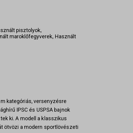
,
sznált pisztolyok
,
nált maroklőfegyverek
Használt
m kategóriás, versenyzésre
világhírű IPSC és USPSA bajnok
ek ki. A modell a klasszikus
t ötvözi a modern sportlövészeti