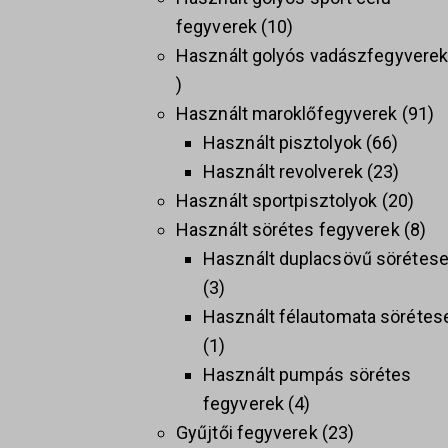
fegyverek
10
Használt golyós vadászfegyvere
Használt maroklőfegyverek
91
Használt pisztolyok
66
Használt revolverek
23
Használt sportpisztolyok
20
Használt sörétes fegyverek
8
Használt duplacsövű sörétes
3
Használt félautomata sörétes
1
Használt pumpás sörétes
fegyverek
4
Gyűjtői fegyverek
23