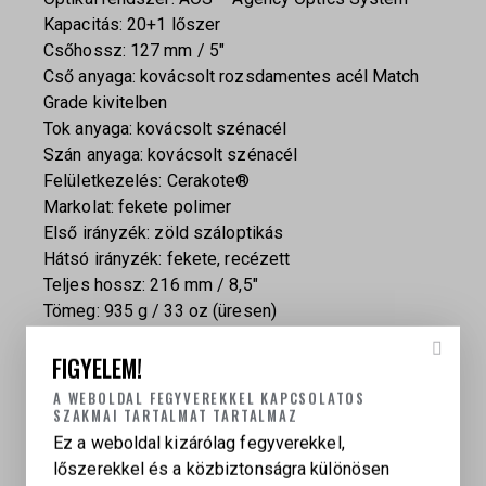
Kapacitás: 20+1 lőszer
Csőhossz: 127 mm / 5″
Cső anyaga: kovácsolt rozsdamentes acél Match
Grade kivitelben
Tok anyaga: kovácsolt szénacél
Szán anyaga: kovácsolt szénacél
Felületkezelés: Cerakote®
Markolat: fekete polimer
Első irányzék: zöld száloptikás
Hátsó irányzék: fekete, recézett
Teljes hossz: 216 mm / 8,5″
Tömeg: 935 g / 33 oz (üresen)
Gyári visszahúzórugó: 11 lbs
FIGYELEM!
Gyártó: Springfield Armory USA
A WEBOLDAL FEGYVEREKKEL KAPCSOLATOS
Tartozékok
SZAKMAI TARTALMAT TARTALMAZ
Ez a weboldal kizárólag fegyverekkel,
1 db 17 lőszeres tár
lőszerekkel és a közbiztonságra különösen
1 db 20 lőszeres tár