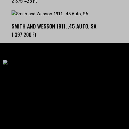
2 375 425
Ft
SMITH AND WESSON 1911, .45 AUTO, SA
1 397 200
Ft
Célba találunk együtt-fegyverek szenvedéllyel!
SZAKÜZLET
HU—9024 Győr
Déry Tibor u.13.