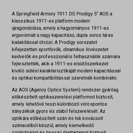
A Springfield Armory 1911 DS Prodigy 5″ AOS a
klasszikus 1911-es platform modern
újragondolása, amely a hagyományos 1911-es
ergonómiát a nagy kapacitású, dupla soros táras
kialakítással ötvözi. A Prodigy sorozatot
kifejezetten sportlövők, dinamikus lövészetet
kedvelők és professzionális felhasználók számára
fejlesztették, akik a 1911-es elsütőszerkezet
kiváló sütési karakterisztikáját modern kapacitással
és optikai kompatibilitással szeretnék kombinálni.
Az AOS (Agency Optics System) rendszer gyárilag
előkészített optikaszerelési platformot biztosít,
amely lehetővé teszi különböző vöröspontos
irányzékok gyors és stabil felszerelését. Az
optikára előkészített szán és tok kovácsolt
szénacélból készül, amely kiemelkedő
szilárdságot és hosszú élettartamot biztosít.