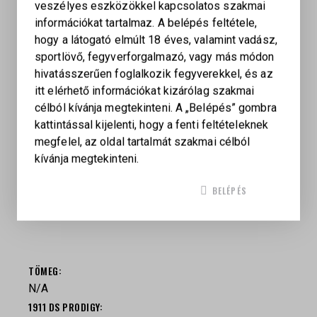
veszélyes eszközökkel kapcsolatos szakmai
AOS adapterlemez
információkat tartalmaz. A belépés feltétele,
Fekete Springfield Armory logóval ellátott nylon
hogy a látogató elmúlt 18 éves, valamint vadász,
pisztolytok
sportlövő, fegyverforgalmazó, vagy más módon
Kompatibilis vöröspontos irányzékok
hivatásszerűen foglalkozik fegyverekkel, és az
itt elérhető információkat kizárólag szakmai
HEX Dragonfly
célból kívánja megtekinteni. A „Belépés” gombra
Vortex Viper
kattintással kijelenti, hogy a fenti feltételeknek
Burris FastFire 2
megfelel, az oldal tartalmát szakmai célból
Burris FastFire 4
kívánja megtekinteni.
Crimson Trace CT RAD Pro
BELÉPÉS
TÖMEG
N/A
1911 DS PRODIGY