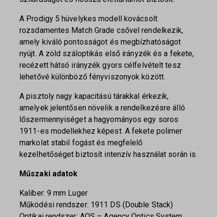
A Prodigy 5 hüvelykes modell kovácsolt
rozsdamentes Match Grade csővel rendelkezik,
amely kiváló pontosságot és megbízhatóságot
nyújt. A zöld száloptikás első irányzék és a fekete,
recézett hátsó irányzék gyors célfelvételt tesz
lehetővé különböző fényviszonyok között.
A pisztoly nagy kapacitású tárakkal érkezik,
amelyek jelentősen növelik a rendelkezésre álló
lőszermennyiséget a hagyományos egy soros
1911-es modellekhez képest. A fekete polimer
markolat stabil fogást és megfelelő
kezelhetőséget biztosít intenzív használat során is.
Műszaki adatok
Kaliber: 9 mm Luger
Működési rendszer: 1911 DS (Double Stack)
Optikai rendszer: AOS – Agency Optics System