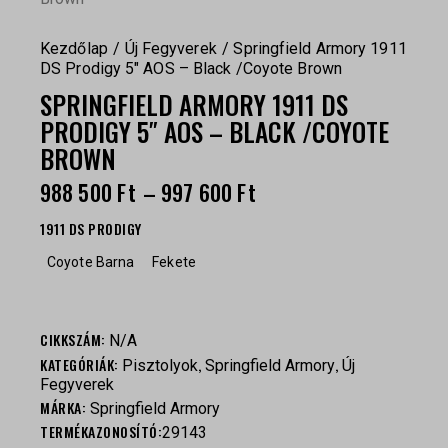
Kezdőlap
Új Fegyverek
Springfield Armory 1911
DS Prodigy 5″ AOS – Black /Coyote Brown
SPRINGFIELD ARMORY 1911 DS
PRODIGY 5″ AOS – BLACK /COYOTE
BROWN
988 500
Ft
–
997 600
Ft
1911 DS PRODIGY
Coyote Barna
Fekete
CIKKSZÁM:
N/A
KATEGÓRIÁK:
,
,
Pisztolyok
Springfield Armory
Új
Fegyverek
MÁRKA:
Springfield Armory
TERMÉKAZONOSÍTÓ:
29143