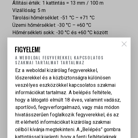
Állítási érték: 1 kattintás = 13 mm / 100 m
Vízállóság: 5 m
Tárolási hőmérséklet: -51 °C – +71 °C
Üzemi hőmérséklet: -30 °C – +60 °C
Hőmérsékleti sokk: -30 °C és +60 °C között
működőképes
FIGYELEM!
Páratűrés: RH 95%, +20 °C és +50 °C között,
ciklikus terhelés mellett
A WEBOLDAL FEGYVEREKKEL KAPCSOLATOS
Ütésállóság X tengely: 500 g, 0,7–1,1 ms, 3 ütés
SZAKMAI TARTALMAT TARTALMAZ
Ütésállóság Y tengely: 40 g ±4 g, 11 ±1 ms,
Ez a weboldal kizárólag fegyverekkel,
irányonként 2 ütés
lőszerekkel és a közbiztonságra különösen
Ütésállóság Z tengely: 40 g ±4 g, 11 ±1 ms,
veszélyes eszközökkel kapcsolatos szakmai
irányonként 2 ütés
információkat tartalmaz. A belépés feltétele,
Rezgésállóság: 10–150 Hz szinuszos rezgés
hogy a látogató elmúlt 18 éves, valamint vadász,
10–30 Hz: ±1,587 mm amplitúdó
sportlövő, fegyverforgalmazó, vagy más módon
30–150 Hz: 5,75 g
hivatásszerűen foglalkozik fegyverekkel, és az
Vizsgálat: 1 oktáv/perc, X/Y/Z tengelyenként 30
itt elérhető információkat kizárólag szakmai
perc
célból kívánja megtekinteni. A „Belépés” gombra
kattintással kijelenti, hogy a fenti feltételeknek