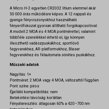
A Micro H-2 egyetlen CR2032 lítium elemmel akár
50 000 órás működésre képes. A 12 nappali és
gyenge fényviszonyokhoz használható
fényerőfokozat gyorsan állítható forgókapcsolóval.
A modell 2 MOA és 4 MOA pontmérettel, valamint
többféle szerelékkel érhető el, így könnyen
illeszthető vadászpuskákhoz, sportlövő
fegyverekhez, AR-platformokhoz, Blaser
fegyverekhez és félautomata sörétes puskákhoz.
Műszaki adatok
Nagyítás: 1×
Pontméret: 2 MOA vagy 4 MOA, változattól függően
Pont színe: piros
Éjjellátó kompatibilitás: nem
Betekintési távolság: korlátlan
Fényáteresztés: átlagosan 60% a 420–700 nm