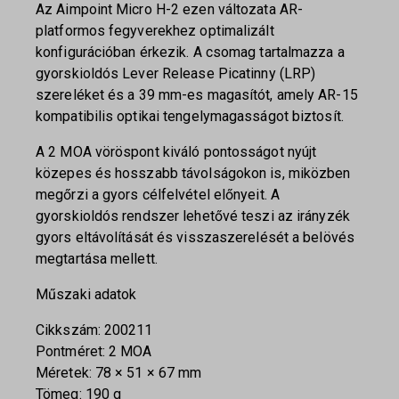
Az Aimpoint Micro H-2 ezen változata AR-
platformos fegyverekhez optimalizált
konfigurációban érkezik. A csomag tartalmazza a
gyorskioldós Lever Release Picatinny (LRP)
szereléket és a 39 mm-es magasítót, amely AR-15
kompatibilis optikai tengelymagasságot biztosít.
A 2 MOA vöröspont kiváló pontosságot nyújt
közepes és hosszabb távolságokon is, miközben
megőrzi a gyors célfelvétel előnyeit. A
gyorskioldós rendszer lehetővé teszi az irányzék
gyors eltávolítását és visszaszerelését a belövés
megtartása mellett.
Műszaki adatok
Cikkszám: 200211
Pontméret: 2 MOA
Méretek: 78 × 51 × 67 mm
Tömeg: 190 g