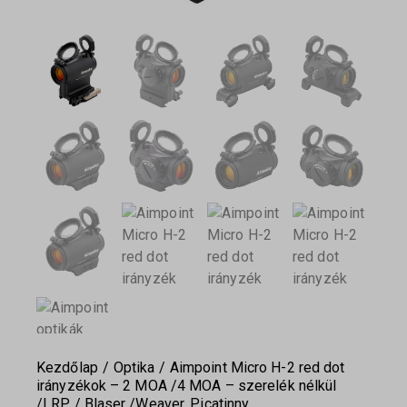
Kezdőlap
Optika
Aimpoint Micro H-2 red dot
irányzékok – 2 MOA /4 MOA – szerelék nélkül
/LRP / Blaser /Weaver, Picatinny