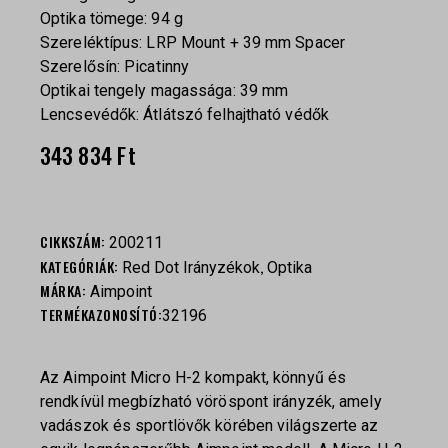
Optika tömege: 94 g
Szereléktípus: LRP Mount + 39 mm Spacer
Szerelősín: Picatinny
Optikai tengely magassága: 39 mm
Lencsevédők: Átlátszó felhajtható védők
343 834
Ft
CIKKSZÁM:
200211
KATEGÓRIÁK:
,
Red Dot Irányzékok
Optika
MÁRKA:
Aimpoint
TERMÉKAZONOSÍTÓ:
32196
Az Aimpoint Micro H-2 kompakt, könnyű és
rendkívül megbízható vöröspont irányzék, amely
vadászok és sportlövők körében világszerte az