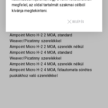
Variációk:
megfelel, az oldal tartalmát szakmai célból
kívánja megtekinteni.
Aimpoint Micro H-2 2 MOA, 39 mm magasítóval és
LRP gyorskioldós Picatinny szerelékkel
BELÉPÉS
Aimpoint Micro H-2 2 MOA, Blaser
nyeregszerelékkel
Aimpoint Micro H-2 2 MOA, standard
Weaver/Picatinny szerelékkel
Aimpoint Micro H-2 2 MOA, szerelék nélkül
Aimpoint Micro H-2 4 MOA, standard
Weaver/Picatinny szerelékkel
Aimpoint Micro H-2 4 MOA, szerelék nélkül
Aimpoint Micro H-2 4 MOA, félautomata sörétes
puskákhoz való szerelékkel