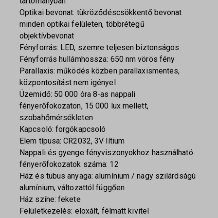
tartományban
Optikai bevonat: tükröződéscsökkentő bevonat
minden optikai felületen, többrétegű
objektívbevonat
Fényforrás: LED, szemre teljesen biztonságos
Fényforrás hullámhossza: 650 nm vörös fény
Parallaxis: működés közben parallaxismentes,
központosítást nem igényel
Üzemidő: 50 000 óra 8-as nappali
fényerőfokozaton, 15 000 lux mellett,
szobahőmérsékleten
Kapcsoló: forgókapcsoló
Elem típusa: CR2032, 3V lítium
Nappali és gyenge fényviszonyokhoz használható
fényerőfokozatok száma: 12
Ház és tubus anyaga: alumínium / nagy szilárdságú
alumínium, változattól függően
Ház színe: fekete
Felületkezelés: eloxált, félmatt kivitel