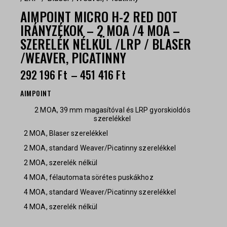
AIMPOINT MICRO H-2 RED DOT
IRÁNYZÉKOK – 2 MOA /4 MOA –
SZERELÉK NÉLKÜL /LRP / BLASER
/WEAVER, PICATINNY
292 196
Ft
–
451 416
Ft
AIMPOINT
2 MOA, 39 mm magasítóval és LRP gyorskioldós
szerelékkel
2 MOA, Blaser szerelékkel
2 MOA, standard Weaver/Picatinny szerelékkel
2 MOA, szerelék nélkül
4 MOA, félautomata sörétes puskákhoz
4 MOA, standard Weaver/Picatinny szerelékkel
4 MOA, szerelék nélkül