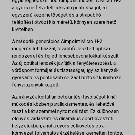
egyik legnépszerűbb Aimpoint modell. A Micro H-2
a gyors célfelvételt, a kiváló pontosságot, az
egyszerű kezelhetőséget és a strapabíró
felépítést ötvözi kis méretű, könnyen szerelhető
kivitelben.
A második generációs Aimpoint Micro H-2
megerősített házzal, továbbfejlesztett optikai
rendszerrel és fejlett lencsebevonatokkal készült.
Az új optikai lencsék javítják a fényáteresztést, a
vöröspont formáját és tisztaságát, így az irányzék
gyorsabb és pontosabb célzást biztosít különböző
fényviszonyok között.
Az irányzék korlátlan betekintési távolságot kínál,
működés közben parallaxismentes, és lehetővé
teszi a két szemmel nyitott célzást. Ez különösen
előnyös vadászati és dinamikus sportlövészeti
helyzetekben, ahol a gyors célkövetés és a
környezet folyamatos érzékelése kiemelten fontos.