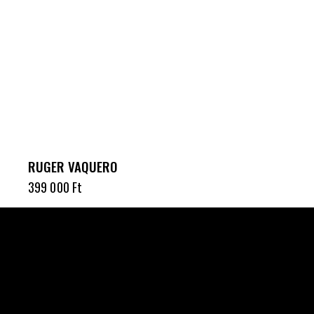
RUGER VAQUERO
399 000
Ft
Célba találunk együtt-fegyverek szenvedéllyel!