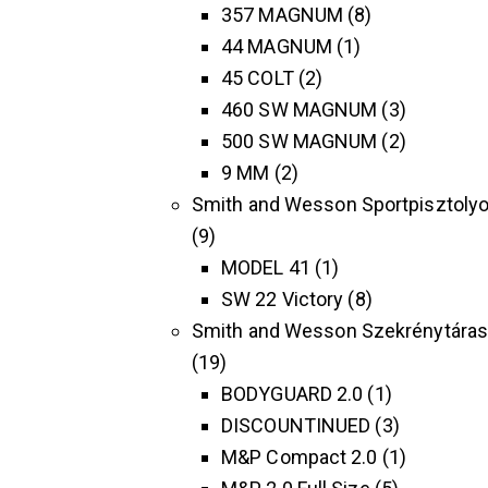
357 MAGNUM
8
44 MAGNUM
1
45 COLT
2
460 SW MAGNUM
3
500 SW MAGNUM
2
9 MM
2
Smith and Wesson Sportpisztoly
9
MODEL 41
1
SW 22 Victory
8
Smith and Wesson Szekrénytára
19
BODYGUARD 2.0
1
DISCOUNTINUED
3
M&P Compact 2.0
1