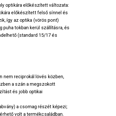
y optikára előkészített változata:
kára előkészített felső sínnel és
k, így az optika (vörös pont)
puha tokban kerül szállításra, és
endelhető (standard 15/17 és
n nem reciprokál lövés közben,
iközben a szán a megszokott
ítást és jobb optikai
abvány) a csomag részét képezi;
érhető volt a termékcsaládban.