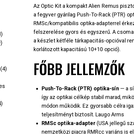
Az Optic Kit a kompakt Alien Remus pisztol
a fegyver gyárilag Push-To-Rack (PTR) opti
RMSc/kompatibilis optika-adapterrel érkezi
felszerelése gyors és egyszerű. A csomag 
3
a készlet kétféle tárkapacitás-opcióval r
9
korlátozott kapacitású 10+10 opció).
FŐBB JELLEMZŐK
4
es
Push-To-Rack (PTR) optika-sín
— a sí
így az optikai célkép stabil marad, m
4
módon működik. Ez gyorsabb célra igaz
teljesítményt biztosít.
Laugo Arms
RMSc optika-adapter
(USA jellegű sz
nemzetközi piacra RMRcc variáns is el