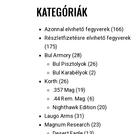
KATEGÓRIÁK
Azonnal elvihető fegyverek
166
Részletfizetésre elvihető fegyverek
175
Bul Armory
28
Bul Pisztolyok
26
Bul Karabélyok
2
Korth
26
.357 Mag
19
.44 Rem. Mag.
6
Nighthawk Edition
20
Laugo Arms
31
Magnum Research
23
Desert Eagle
13