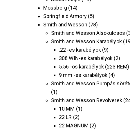
Mossberg
14
Springfield Armory
5
Smith and Wesson
78
Smith and Wesson Alsókulcsos
Smith and Wesson Karabélyok
1
.22 -es karabélyok
9
308 WIN-es karabélyok
2
5.56 -os karabélyok (223 REM)
9 mm -es karabélyok
4
Smith and Wesson Pumpás sörét
1
Smith and Wesson Revolverek
2
10 MM
1
22 LR
2
22 MAGNUM
2