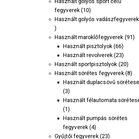
Használt golyós sport célú
fegyverek
10
Használt golyós vadászfegyvere
Használt maroklőfegyverek
91
Használt pisztolyok
66
Használt revolverek
23
Használt sportpisztolyok
20
Használt sörétes fegyverek
8
Használt duplacsövű sörétes
3
Használt félautomata sörétes
1
Használt pumpás sörétes
fegyverek
4
Gyűjtői fegyverek
23