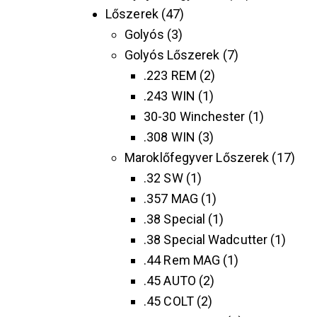
Lőszerek
47
Golyós
3
Golyós Lőszerek
7
.223 REM
2
.243 WIN
1
30-30 Winchester
1
.308 WIN
3
Maroklőfegyver Lőszerek
17
.32 SW
1
.357 MAG
1
.38 Special
1
.38 Special Wadcutter
1
.44 Rem MAG
1
.45 AUTO
2
.45 COLT
2