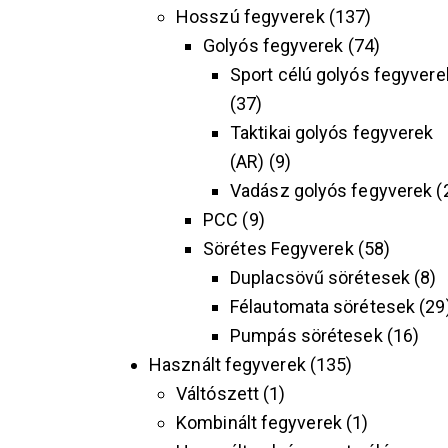
Hosszú fegyverek
137
Golyós fegyverek
74
Sport célú golyós fegyvere
37
Taktikai golyós fegyverek
(AR)
9
Vadász golyós fegyverek
PCC
9
Sörétes Fegyverek
58
Duplacsövű sörétesek
8
Félautomata sörétesek
29
Pumpás sörétesek
16
Használt fegyverek
135
Váltószett
1
Kombinált fegyverek
1