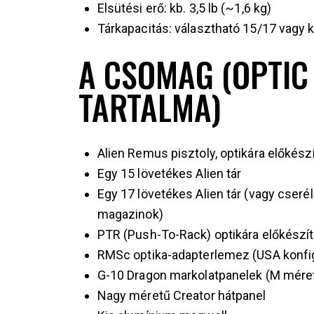
Elsütési erő: kb. 3,5 lb (~1,6 kg)
Tárkapacitás: választható 15/17 vagy k
A CSOMAG (OPTIC 
TARTALMA)
Alien Remus pisztoly, optikára előkészí
Egy 15 lövetékes Alien tár
Egy 17 lövetékes Alien tár (vagy cseré
magazinok)
PTR (Push-To-Rack) optikára előkészíte
RMSc optika-adapterlemez (USA konfi
G-10 Dragon markolatpanelek (M mére
Nagy méretű Creator hátpanel