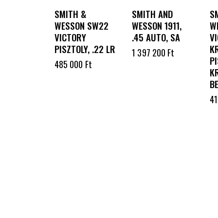
SMITH &
SMITH AND
S
WESSON SW22
WESSON 1911,
W
VICTORY
.45 AUTO, SA
V
PISZTOLY, .22 LR
K
1 397 200
Ft
PI
485 000
Ft
K
B
4