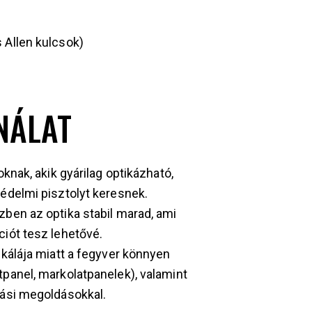
 Allen kulcsok)
NÁLAT
knak, akik gyárilag optikázható,
édelmi pisztolyt keresnek.
ben az optika stabil marad, ami
iót tesz lehetővé.
skálája miatt a fegyver könnyen
panel, markolatpanelek), valamint
zási megoldásokkal.