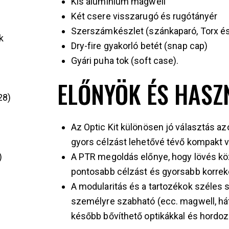
Kis alumínium magwell
Két csere visszarugó és rugótányér
Szerszámkészlet (szánkaparó, Torx és
k
Dry-fire gyakorló betét (snap cap)
Gyári puha tok (soft case).
ELŐNYÖK ÉS HASZ
28
Az Optic Kit különösen jó választás azo
gyors célzást lehetővé tévő kompakt v
A PTR megoldás előnye, hogy lövés köz
pontosabb célzást és gyorsabb korrekc
A modularitás és a tartozékok széles 
személyre szabható (ecc. magwell, hát
később bővíthető optikákkal és hordo