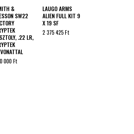
MITH &
LAUGO ARMS
ESSON SW22
ALIEN FULL KIT 9
ICTORY
X 19 SF
RYPTEK
2 375 425
Ft
SZTOLY, .22 LR,
RYPTEK
EVONATTAL
10 000
Ft