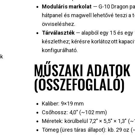
Moduláris markolat
— G-10 Dragon pa
hátpanel és magwell lehetővé teszi a
övviseléshez.
Tárválaszték
— alapból egy 15 és egy 1
készlethez; kérésre korlátozott kapac
konfigurálható.
ok
MŰSZAKI ADATOK
(ÖSSZEFOGLALÓ)
s
Kaliber: 9×19 mm
Csőhossz: 4,0″ (~102 mm)
Méretek: körülbelül 7,2″ × 5,5″ × 1,3″ (
Tömeg (üres táras állapot): kb. 29 oz (