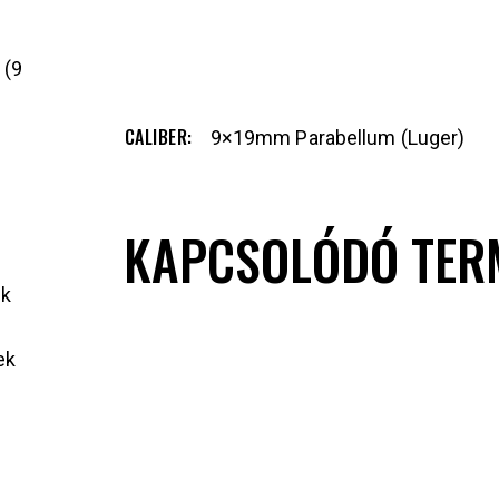
k
9
СALIBER
9×19mm Parabellum (Luger)
KAPCSOLÓDÓ TER
ek
ek