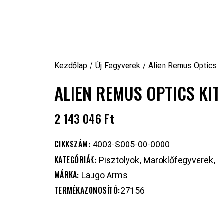
Kezdőlap
Új Fegyverek
Alien Remus Optics 
ALIEN REMUS OPTICS KI
2 143 046
Ft
CIKKSZÁM:
4003-S005-00-0000
KATEGÓRIÁK:
,
,
Pisztolyok
Maroklőfegyverek
MÁRKA:
Laugo Arms
TERMÉKAZONOSÍTÓ:
27156