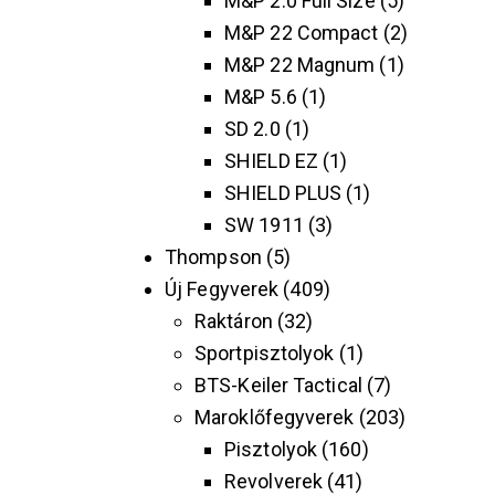
M&P 2.0 Full Size
5
M&P 22 Compact
2
M&P 22 Magnum
1
M&P 5.6
1
SD 2.0
1
SHIELD EZ
1
SHIELD PLUS
1
SW 1911
3
Thompson
5
Új Fegyverek
409
Raktáron
32
Sportpisztolyok
1
BTS-Keiler Tactical
7
Maroklőfegyverek
203
Pisztolyok
160
Revolverek
41