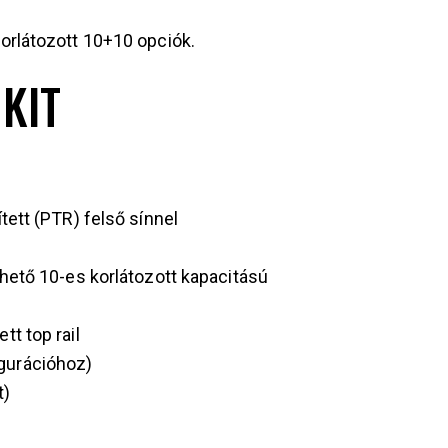
orlátozott 10+10 opciók.
KIT
tett (PTR) felső sínnel
lhető 10-es korlátozott kapacitású
tt top rail
gurációhoz)
t)