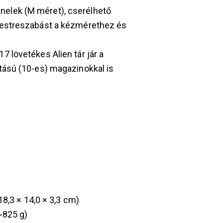
nelek (M méret), cserélhető
 testreszabást a kézmérethez és
7 lövetékes Alien tár jár a
itású (10-es) magazinokkal is
~18,3 × 14,0 × 3,3 cm)
~825 g)