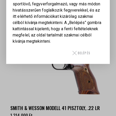
sportlövő, fegyverforgalmazó, vagy más módon
hivatásszerűen foglalkozik fegyverekkel, és az
itt elérhető információkat kizárólag szakmai
LAUGO ARMS ALIEN FULL KIT 9 X 19 SF
célból kívánja megtekinteni. A „Belépés” gombra
kattintással kijelenti, hogy a fenti feltételeknek
2 375 425
Ft
megfelel, az oldal tartalmát szakmai célból
kívánja megtekinteni.
BELÉPÉS
SMITH & WESSON MODELL 41 PISZTOLY, .22 LR
1 314 000
Ft