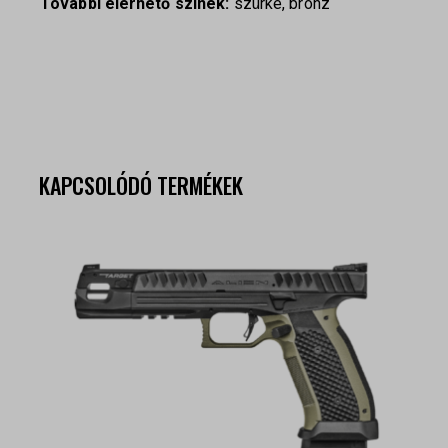
További elérhető színek:
szürke, bronz
KAPCSOLÓDÓ TERMÉKEK