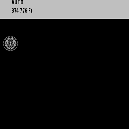
AUTO
874 776
Ft
Célba találunk együtt-fegyverek szenvedéllyel!
SZAKÜZLET
HU—9024 Győr
Déry Tibor u.13.
info@keilertactical.hu
+36 30 799 73 39