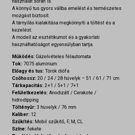
használat során is.
A könnyű tus gyors vállba emelést és természetes
mozgást biztosít.
A tárnyílás kialakítása megkönnyíti a töltést és a
kezelést.
A modell az esztétikumot és a gyakorlati
használhatóságot egyensúlyban tartja.
Működés:
Gázelvételes félautomata
Tok:
7075 alumínium
Előagy és tus:
Török diófa
Csőhossz:
20 / 24 / 28 hüvelyk – 51 / 61 / 71 cm
Tárkapacitás:
2+1 / 5+1 / 7+1
Felületkezelés:
Anodizált / Cerakote /
hidrodipping
Töltényűr:
3 hüvelyk / 76 mm
Kaliber:
12
Szűkítés:
Mobil szűkítő, F, M, CL
Színe:
fekete