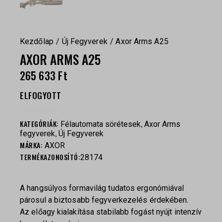
Kezdőlap
Új Fegyverek
Axor Arms A25
AXOR ARMS A25
265 633
Ft
ELFOGYOTT
KATEGÓRIÁK:
,
Félautomata sörétesek
Axor Arms
,
fegyverek
Új Fegyverek
MÁRKA:
AXOR
TERMÉKAZONOSÍTÓ:
28174
A hangsúlyos formavilág tudatos ergonómiával
párosul a biztosabb fegyverkezelés érdekében.
Az előagy kialakítása stabilabb fogást nyújt intenzív