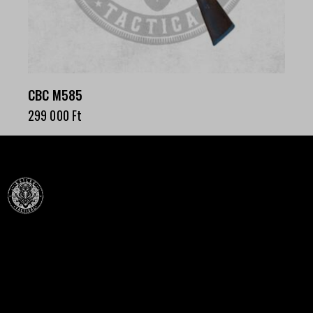
CBC M585
299 000
Ft
Célba találunk együtt-fegyverek szenvedéllyel!
SZAKÜZLET