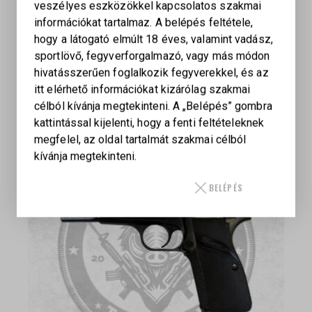
veszélyes eszközökkel kapcsolatos szakmai
információkat tartalmaz. A belépés feltétele,
hogy a látogató elmúlt 18 éves, valamint vadász,
sportlövő, fegyverforgalmazó, vagy más módon
RUGER VAQUERO
hivatásszerűen foglalkozik fegyverekkel, és az
itt elérhető információkat kizárólag szakmai
399 000
Ft
célból kívánja megtekinteni. A „Belépés” gombra
kattintással kijelenti, hogy a fenti feltételeknek
megfelel, az oldal tartalmát szakmai célból
kívánja megtekinteni.
BELÉPÉS