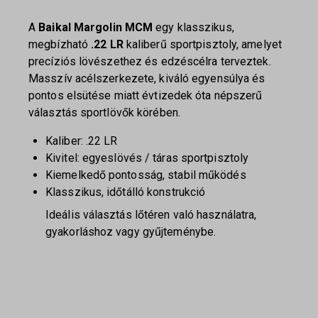
A
Baikal
Margolin MCM
egy klasszikus,
megbízható
.22 LR
kaliberű sportpisztoly, amelyet
precíziós lövészethez és edzéscélra terveztek.
Masszív acélszerkezete, kiváló egyensúlya és
pontos elsütése miatt évtizedek óta népszerű
választás sportlövők körében.
Kaliber: .22 LR
Kivitel: egyeslövés / táras sportpisztoly
Kiemelkedő pontosság, stabil működés
Klasszikus, időtálló konstrukció
Ideális választás lőtéren való használatra,
gyakorláshoz vagy gyűjteménybe.