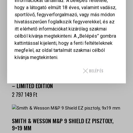
információkat tartalmaz. A belépés feltétele,
hogy a látogató elmúlt 18 éves, valamint vadász,
KAPCSOLÓDÓ TERMÉKEK
sportlövő, fegyverforgalmazó, vagy más módon
hivatásszerűen foglalkozik fegyverekkel, és az
itt elérhető információkat kizárólag szakmai
LAUGO ARMS ALIEN TARGET 9 X 19 SF, ZÖLD
célból kívánja megtekinteni. A „Belépés” gombra
kattintással kijelenti, hogy a fenti feltételeknek
2 375 425
Ft
megfelel, az oldal tartalmát szakmai célból
kívánja megtekinteni.
BELÉPÉS
LAUGO ARMS ALIEN FULL KIT 9 X 19 ROSÉ-GOLD
– LIMITED EDITION
2 797 149
Ft
SMITH & WESSON M&P 9 SHIELD EZ PISZTOLY,
9×19 MM