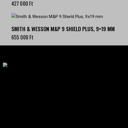
427 000
Ft
SMITH & WESSON M&P 9 SHIELD PLUS, 9×19 MM
655 000
Ft
Célba találunk együtt-fegyverek szenvedéllyel!
SZAKÜZLET
HU—9024 Győr
Déry Tibor u.13.