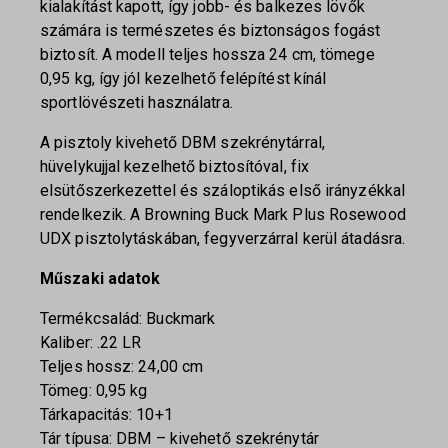
kialakítást kapott, így jobb- és balkezes lövők
számára is természetes és biztonságos fogást
biztosít. A modell teljes hossza 24 cm, tömege
0,95 kg, így jól kezelhető felépítést kínál
sportlövészeti használatra.
A pisztoly kivehető DBM szekrénytárral,
hüvelykujjal kezelhető biztosítóval, fix
elsütőszerkezettel és száloptikás első irányzékkal
rendelkezik. A Browning Buck Mark Plus Rosewood
UDX pisztolytáskában, fegyverzárral kerül átadásra.
Műszaki adatok
Termékcsalád: Buckmark
Kaliber: .22 LR
Teljes hossz: 24,00 cm
Tömeg: 0,95 kg
Tárkapacitás: 10+1
Tár típusa: DBM – kivehető szekrénytár