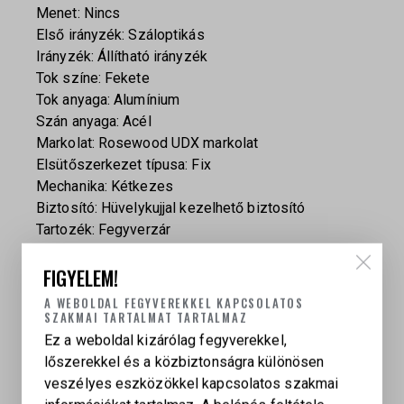
Menet: Nincs
Első irányzék: Száloptikás
Irányzék: Állítható irányzék
Tok színe: Fekete
Tok anyaga: Alumínium
Szán anyaga: Acél
Markolat: Rosewood UDX markolat
Elsütőszerkezet típusa: Fix
Mechanika: Kétkezes
Biztosító: Hüvelykujjal kezelhető biztosító
Tartozék: Fegyverzár
Csomagolás: Pisztolytáska
FIGYELEM!
Felhasználás: Céllövészet
A WEBOLDAL FEGYVEREKKEL KAPCSOLATOS
SZAKMAI TARTALMAT TARTALMAZ
Ez a weboldal kizárólag fegyverekkel,
lőszerekkel és a közbiztonságra különösen
veszélyes eszközökkel kapcsolatos szakmai