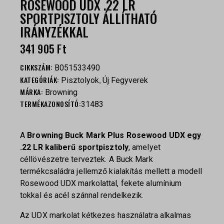
ROSEWOOD UDX .22 LR
SPORTPISZTOLY ÁLLÍTHATÓ
IRÁNYZÉKKAL
341 905
Ft
CIKKSZÁM:
B051533490
KATEGÓRIÁK:
,
Pisztolyok
Új Fegyverek
MÁRKA:
Browning
TERMÉKAZONOSÍTÓ:
31483
A
Browning Buck Mark Plus Rosewood UDX egy
.22 LR kaliberű sportpisztoly
, amelyet
céllövészetre terveztek. A Buck Mark
termékcsaládra jellemző kialakítás mellett a modell
Rosewood UDX markolattal, fekete alumínium
tokkal és acél szánnal rendelkezik.
Az UDX markolat kétkezes használatra alkalmas