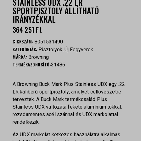
STAINLESS UDX .22 LR
SPORTPISZTOLY ÁLLÍTHATÓ
IRÁNYZÉKKAL
364 251
Ft
CIKKSZÁM:
B051531490
KATEGÓRIÁK:
,
Pisztolyok
Új Fegyverek
MÁRKA:
Browning
TERMÉKAZONOSÍTÓ:
31486
A Browning Buck Mark Plus Stainless UDX egy .22
LR kaliberű sportpisztoly, amelyet céllövészetre
terveztek. A Buck Mark termékcsalád Plus
Stainless UDX változata fekete alumínium tokkal,
rozsdamentes acél szánnal és UDX markolattal
rendelkezik.
Az UDX markolat kétkezes használatra alkalmas