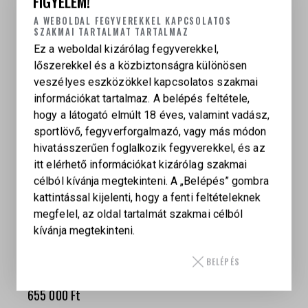
FIGYELEM!
LAUGO ARMS ALIEN FULL KIT 9 X 19 SF
A WEBOLDAL FEGYVEREKKEL KAPCSOLATOS
2 375 425
Ft
SZAKMAI TARTALMAT TARTALMAZ
Ez a weboldal kizárólag fegyverekkel,
lőszerekkel és a közbiztonságra különösen
veszélyes eszközökkel kapcsolatos szakmai
információkat tartalmaz. A belépés feltétele,
hogy a látogató elmúlt 18 éves, valamint vadász,
sportlövő, fegyverforgalmazó, vagy más módon
hivatásszerűen foglalkozik fegyverekkel, és az
itt elérhető információkat kizárólag szakmai
célból kívánja megtekinteni. A „Belépés” gombra
kattintással kijelenti, hogy a fenti feltételeknek
megfelel, az oldal tartalmát szakmai célból
kívánja megtekinteni.
BELÉPÉS
SMITH & WESSON M&P 9 SHIELD PLUS, 9×19 MM
655 000
Ft