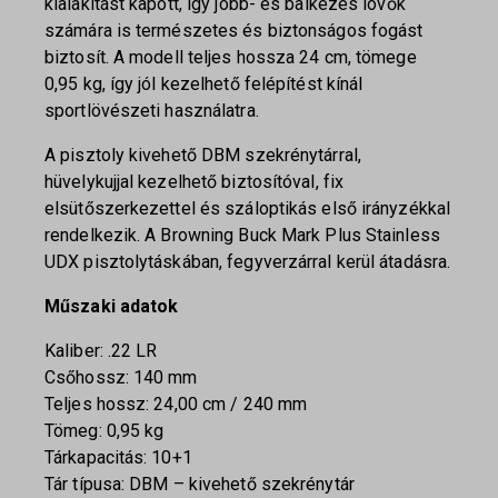
kialakítást kapott, így jobb- és balkezes lövők
számára is természetes és biztonságos fogást
biztosít. A modell teljes hossza 24 cm, tömege
0,95 kg, így jól kezelhető felépítést kínál
sportlövészeti használatra.
A pisztoly kivehető DBM szekrénytárral,
hüvelykujjal kezelhető biztosítóval, fix
elsütőszerkezettel és száloptikás első irányzékkal
rendelkezik. A Browning Buck Mark Plus Stainless
UDX pisztolytáskában, fegyverzárral kerül átadásra.
Műszaki adatok
Kaliber: .22 LR
Csőhossz: 140 mm
Teljes hossz: 24,00 cm / 240 mm
Tömeg: 0,95 kg
Tárkapacitás: 10+1
Tár típusa: DBM – kivehető szekrénytár