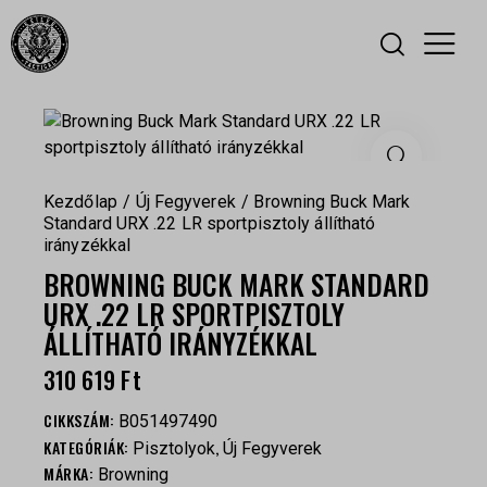
Kezdőlap
Új Fegyverek
Browning Buck Mark
Standard URX .22 LR sportpisztoly állítható
irányzékkal
BROWNING BUCK MARK STANDARD
URX .22 LR SPORTPISZTOLY
ÁLLÍTHATÓ IRÁNYZÉKKAL
310 619
Ft
CIKKSZÁM:
B051497490
KATEGÓRIÁK:
,
Pisztolyok
Új Fegyverek
MÁRKA:
Browning