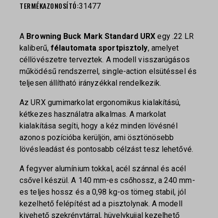
TERMÉKAZONOSÍTÓ:
31477
A
Browning Buck Mark Standard URX
egy .22 LR
kaliberű,
félautomata sportpisztoly
, amelyet
céllövészetre terveztek. A modell visszarúgásos
működésű rendszerrel, single-action elsütéssel és
teljesen állítható irányzékkal rendelkezik.
Az URX gumimarkolat ergonomikus kialakítású,
kétkezes használatra alkalmas. A markolat
kialakítása segíti, hogy a kéz minden lövésnél
azonos pozícióba kerüljön, ami ösztönösebb
lövésleadást és pontosabb célzást tesz lehetővé.
A fegyver alumínium tokkal, acél szánnal és acél
csővel készül. A 140 mm-es csőhossz, a 240 mm-
es teljes hossz és a 0,98 kg-os tömeg stabil, jól
kezelhető felépítést ad a pisztolynak. A modell
kivehető szekrénytárral, hüvelykujjal kezelhető