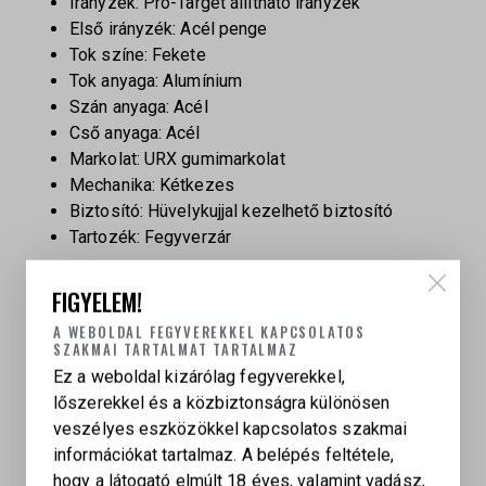
Irányzék: Pro-Target állítható irányzék
Első irányzék: Acél penge
Tok színe: Fekete
Tok anyaga: Alumínium
Szán anyaga: Acél
Cső anyaga: Acél
Markolat: URX gumimarkolat
Mechanika: Kétkezes
Biztosító: Hüvelykujjal kezelhető biztosító
Tartozék: Fegyverzár
FIGYELEM!
A WEBOLDAL FEGYVEREKKEL KAPCSOLATOS
SZAKMAI TARTALMAT TARTALMAZ
Ez a weboldal kizárólag fegyverekkel,
lőszerekkel és a közbiztonságra különösen
KAPCSOLÓDÓ TERMÉKEK
veszélyes eszközökkel kapcsolatos szakmai
információkat tartalmaz. A belépés feltétele,
hogy a látogató elmúlt 18 éves, valamint vadász,