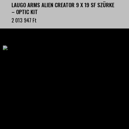
LAUGO ARMS ALIEN CREATOR 9 X 19 SF SZÜRKE
– OPTIC KIT
2 013 947
Ft
Célba találunk együtt-fegyverek szenvedéllyel!
SZAKÜZLET
HU—9024 Győr
Déry Tibor u.13.
info@keilertactical.hu
+36 30 799 73 39