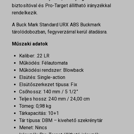
biztosítóval és Pro-Target állítható irányzékkal
rendelkezik.
A Buck Mark Standard URX ABS Buckmark
tárolódobozban, fegyverzárral kerül átadásra.
Műszaki adatok
Kaliber: .22 LR
Működés: Félautomata
Működési rendszer: Blowback
Elsütés: Single-action
Elsütőszerkezet típusa: Fix
Csőhossz: 140 mm / 5 1/2”
Teljes hossz: 240 mm / 24,00 cm
Tömeg: 0,98 kg
Tárkapacitás: 10+1
Tár típusa: DBM – kivehető szekrénytár
Menet: Nincs