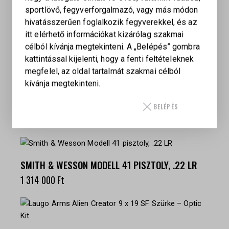
sportlövő, fegyverforgalmazó, vagy más módon
LAUGO ARMS ALIEN TARGET 9 X 19 SF, ZÖLD
hivatásszerűen foglalkozik fegyverekkel, és az
2 375 425
Ft
itt elérhető információkat kizárólag szakmai
célból kívánja megtekinteni. A „Belépés” gombra
kattintással kijelenti, hogy a fenti feltételeknek
megfelel, az oldal tartalmát szakmai célból
kívánja megtekinteni.
BAVARIAN TACTICAL BTS-15 (16″, .223
REM)KEILER TACTICAL
BELÉPÉS
432 000
Ft
SMITH & WESSON MODELL 41 PISZTOLY, .22 LR
1 314 000
Ft