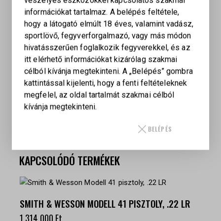
3 db tár
veszélyes eszközökkel kapcsolatos szakmai
kemény fegyvertok
információkat tartalmaz. A belépés feltétele,
tisztítókészlet
hogy a látogató elmúlt 18 éves, valamint vadász,
safety flag
sportlövő, fegyverforgalmazó, vagy más módon
hüvelykujjtámasz modul
hivatásszerűen foglalkozik fegyverekkel, és az
visszarúgó rugók (8 / 9 / 10 LB)
itt elérhető információkat kizárólag szakmai
guide rod buffer
célból kívánja megtekinteni. A „Belépés” gombra
kattintással kijelenti, hogy a fenti feltételeknek
megfelel, az oldal tartalmát szakmai célból
kívánja megtekinteni.
BELÉPÉS
KAPCSOLÓDÓ TERMÉKEK
SMITH & WESSON MODELL 41 PISZTOLY, .22 LR
1 314 000
Ft