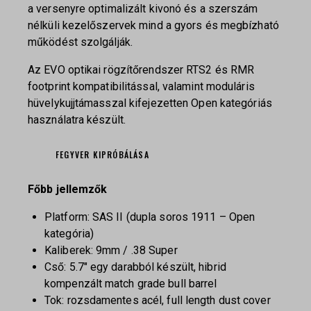
a versenyre optimalizált kivonó és a szerszám
nélküli kezelőszervek mind a gyors és megbízható
működést szolgálják.
Az EVO optikai rögzítőrendszer RTS2 és RMR
footprint kompatibilitással, valamint moduláris
hüvelykujjtámasszal kifejezetten Open kategóriás
használatra készült.
FEGYVER KIPRÓBÁLÁSA
Főbb jellemzők
Platform: SAS II (dupla soros 1911 – Open
kategória)
Kaliberek: 9mm / .38 Super
Cső: 5.7″ egy darabból készült, hibrid
kompenzált match grade bull barrel
Tok: rozsdamentes acél, full length dust cover