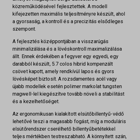
közreműködésével fejlesztettek. A modell
kifejezetten maximális teljesítményre készült, ahol
a gyorsaság, a kontroll és a precizitás elsődleges
szempont.
A fejlesztés középpontjában a visszarúgás
minimalizálása és a lövéskontroll maximalizálása
állt. Ennek érdekében a fegyver egy egyedi, egy
darabból készült, 5.7 colos hibrid kompenzált
csövet kapott, amely rendkívül lapos és gyors
lövésképet biztosít. A rozsdamentes acél vagy
újabb modellek esetén polimer markolat tungsten
magwell-lel kiegészítve tovább növeli a stabilitást
és a kezelhetőséget.
Az ergonomikusan kialakított elsütőbillentyű-védő
lehetővé teszi a magasabb fogást, míg a moduláris
elsütőrendszer cserélhető billentyűbetétekkel
teljes mértékben testreszabható. A könnyített szán,