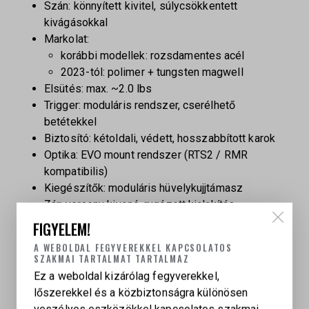
Szán: könnyített kivitel, súlycsökkentett
kivágásokkal
Markolat:
korábbi modellek: rozsdamentes acél
2023-tól: polimer + tungsten magwell
Elsütés: max. ~2.0 lbs
Trigger: moduláris rendszer, cserélhető
betétekkel
Biztosító: kétoldali, védett, hosszabbított karok
Optika: EVO mount rendszer (RTS2 / RMR
kompatibilis)
Kiegészítők: moduláris hüvelykujjtámasz
Zár: verseny kivonó, rugózott kialakítás
Guide rod: szerszám nélküli
FIGYELEM!
Slide racker: eltávolítható, szerszám nélkül
A WEBOLDAL FEGYVEREKKEL KAPCSOLATOS
Tömeg: kb. 1536 g
SZAKMAI TARTALMAT TARTALMAZ
Ez a weboldal kizárólag fegyverekkel,
Tartozékok
lőszerekkel és a közbiztonságra különösen