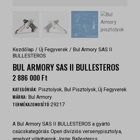
Kezdőlap
Új Fegyverek
Bul Armory SAS II
BULLESTEROS
BUL ARMORY SAS II BULLESTEROS
2 886 000
Ft
KATEGÓRIÁK:
,
,
Pisztolyok
Bul Pisztolyok
Új Fegyverek
MÁRKA:
Bul Armory
TERMÉKAZONOSÍTÓ:
29217
A
Bul Armory
SAS II BULLESTEROS a gyártó
csúcskategóriás Open divíziós versenypisztolya,
amelyet világbajnok
Jorge Ballesteros