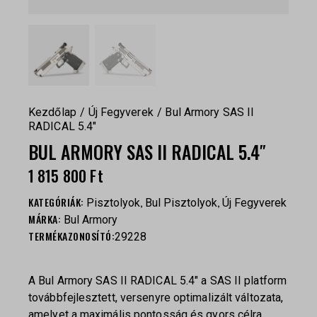
Kezdőlap
Új Fegyverek
Bul Armory SAS II
RADICAL 5.4″
BUL ARMORY SAS II RADICAL 5.4″
1 815 800
Ft
KATEGÓRIÁK:
,
,
Pisztolyok
Bul Pisztolyok
Új Fegyverek
MÁRKA:
Bul Armory
TERMÉKAZONOSÍTÓ:
29228
A
Bul Armory
SAS II RADICAL 5.4″ a SAS II platform
továbbfejlesztett, versenyre optimalizált változata,
amelyet a maximális pontosság és gyors célra