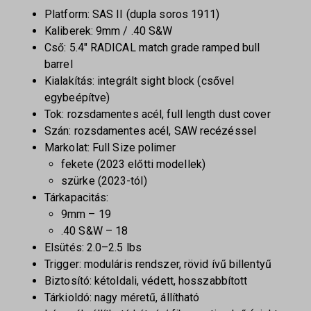
Platform: SAS II (dupla soros 1911)
Kaliberek: 9mm / .40 S&W
Cső: 5.4″ RADICAL match grade ramped bull
barrel
Kialakítás: integrált sight block (csővel
egybeépítve)
Tok: rozsdamentes acél, full length dust cover
Szán: rozsdamentes acél, SAW recézéssel
Markolat: Full Size polimer
fekete (2023 előtti modellek)
szürke (2023-tól)
Tárkapacitás:
9mm – 19
.40 S&W – 18
Elsütés: 2.0–2.5 lbs
Trigger: moduláris rendszer, rövid ívű billentyű
Biztosító: kétoldali, védett, hosszabbított
Tárkioldó: nagy méretű, állítható