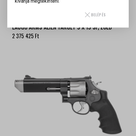
kívánja megtekinteni.
BELÉPÉS
LAUGO ARMS ALIEN TARGET 9 X 19 SF, ZÖLD
2 375 425
Ft