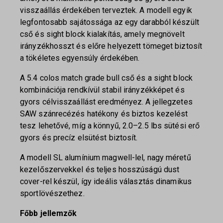
visszaállás érdekében terveztek. A modell egyik
legfontosabb sajátossága az egy darabból készült
cső és sight block kialakítás, amely megnövelt
irányzékhosszt és előre helyezett tömeget biztosít
a tökéletes egyensúly érdekében.
A 5.4 colos match grade bull cső és a sight block
kombinációja rendkívül stabil irányzékképet és
gyors célvisszaállást eredményez. A jellegzetes
SAW szánrecézés hatékony és biztos kezelést
tesz lehetővé, míg a könnyű, 2.0–2.5 lbs sütési erő
gyors és precíz elsütést biztosít.
A modell SL alumínium magwell-lel, nagy méretű
kezelőszervekkel és teljes hosszúságú dust
cover-rel készül, így ideális választás dinamikus
sportlövészethez.
Főbb jellemzők