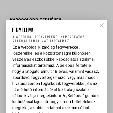
KAPCSOLÓDÓ TERMÉKEK
FIGYELEM!
A WEBOLDAL FEGYVEREKKEL KAPCSOLATOS
SZAKMAI TARTALMAT TARTALMAZ
BTS-9 (10″, 9 MM LUGER) KEILER TACTICAL
Ez a weboldal kizárólag fegyverekkel,
441 000
Ft
lőszerekkel és a közbiztonságra különösen
veszélyes eszközökkel kapcsolatos szakmai
információkat tartalmaz. A belépés feltétele,
hogy a látogató elmúlt 18 éves, valamint vadász,
sportlövő, fegyverforgalmazó, vagy más módon
hivatásszerűen foglalkozik fegyverekkel, és az
itt elérhető információkat kizárólag szakmai
célból kívánja megtekinteni. A „Belépés” gombra
kattintással kijelenti, hogy a fenti feltételeknek
megfelel, az oldal tartalmát szakmai célból