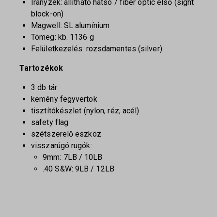
Irányzék: állítható hátsó / fiber optic első (sight
block-on)
Magwell: SL alumínium
Tömeg: kb. 1136 g
Felületkezelés: rozsdamentes (silver)
Tartozékok
3 db tár
kemény fegyvertok
tisztítókészlet (nylon, réz, acél)
safety flag
szétszerelő eszköz
visszarúgó rugók:
9mm: 7LB / 10LB
.40 S&W: 9LB / 12LB