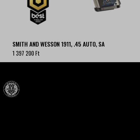
SMITH AND WESSON 1911, .45 AUTO, SA
1 397 200
Ft
Célba találunk együtt-fegyverek szenvedéllyel!
SZAKÜZLET