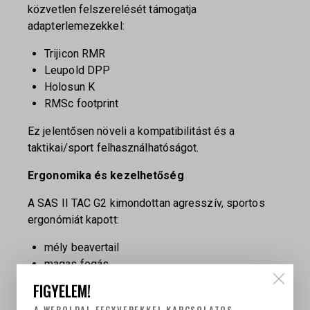
közvetlen felszerelését támogatja
adapterlemezekkel:
Trijicon RMR
Leupold DPP
Holosun K
RMSc footprint
Ez jelentősen növeli a kompatibilitást és a
taktikai/sport felhasználhatóságot.
Ergonomika és kezelhetőség
A SAS II TAC G2 kimondottan agresszív, sportos
ergonómiát kapott:
mély beavertail
magas fogás
nagy méretű magwell
FIGYELEM!
kétoldali biztosító
A WEBOLDAL FEGYVEREKKEL KAPCSOLATOS