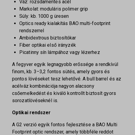
Váz: rozsdamentes acél
Markolat: moduláris polimer grip
Súly: kb. 1000 g üresen
Optics ready kialakítás BAO multi-footprint
rendszerrel
Ambidextrous biztosítókar
Fiber optikai első irányzék
Picatinny sín lámpához vagy lézerhez
A fegyver egyik legnagyobb erőssége a rendkívül
finom, kb. 3–3,2 fontos sütés, amely gyors és
pontos lövéseket tesz lehetővé. A bull barrel és az
acélváz kombinációja nagyon alacsony
csőemelkedést és kiváló kontrollt biztosít gyors
sorozatlövéseknél is.
Optikai rendszer
A G2 verzió egyik fontos fejlesztése a BAO Multi
Footprint optic rendszer, amely többféle reddot