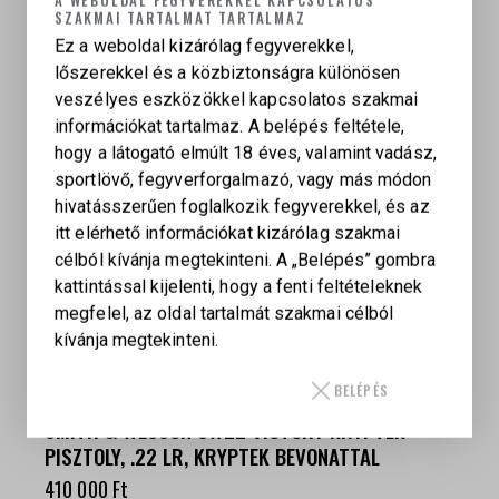
csúszásgátló textúrázás
SZAKMAI TARTALMAT TARTALMAZ
Ez a weboldal kizárólag fegyverekkel,
A fegyver fogása nagyon stabil, ezért gyors split
lőszerekkel és a közbiztonságra különösen
időket és kontrollált visszarúgást biztosít IPSC
veszélyes eszközökkel kapcsolatos szakmai
vagy gyors taktikai lövészet során.
információkat tartalmaz. A belépés feltétele,
hogy a látogató elmúlt 18 éves, valamint vadász,
sportlövő, fegyverforgalmazó, vagy más módon
hivatásszerűen foglalkozik fegyverekkel, és az
itt elérhető információkat kizárólag szakmai
célból kívánja megtekinteni. A „Belépés” gombra
kattintással kijelenti, hogy a fenti feltételeknek
KAPCSOLÓDÓ TERMÉKEK
megfelel, az oldal tartalmát szakmai célból
kívánja megtekinteni.
BELÉPÉS
SMITH & WESSON SW22 VICTORY KRYPTEK
PISZTOLY, .22 LR, KRYPTEK BEVONATTAL
410 000
Ft