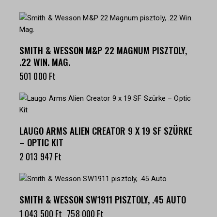
SMITH & WESSON M&P 22 MAGNUM PISZTOLY,
.22 WIN. MAG.
501 000
Ft
LAUGO ARMS ALIEN CREATOR 9 X 19 SF SZÜRKE
– OPTIC KIT
2 013 947
Ft
-27%
SMITH & WESSON SW1911 PISZTOLY, .45 AUTO
1 043 500
Ft
758 000
Ft