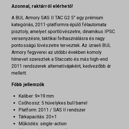
Azonnal, raktárról elérhető!
A BUL Armory SAS II TAC G2 5” egy prémium
kategóriás, 2011-platformra épülő félautomata
pisztoly, amelyet sportlövészetre, dinamikus IPSC
versenyzésre, taktikai felhasználásra és nagy
pontosságú lövészetre terveztek. Az izraeli BUL
Armory fegyverei az utóbbi években komoly
hírnevet szereztek a Staccato és más high-end
2011 rendszerek alternatívájaként, kedvezőbb ár
mellett.
Főbb jellemzők
Kaliber: 9×19 mm
Csőhossz: 5 hüvelykes bull barrel
Platform: 2011 / SAS II rendszer
Tárkapacitás: 20+1
Működés: single-action