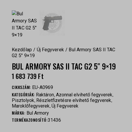
Kezdőlap
Új Fegyverek
Bul Armory SAS II TAC
G2 5″ 9×19
BUL ARMORY SAS II TAC G2 5″ 9×19
1 683 739
Ft
CIKKSZÁM:
EU-A0969
KATEGÓRIÁK:
,
,
Raktáron
Azonnal elvihető fegyverek
,
,
Pisztolyok
Részletfizetésre elvihető fegyverek
,
Maroklőfegyverek
Új Fegyverek
MÁRKA:
Bul Armory
TERMÉKAZONOSÍTÓ:
31436