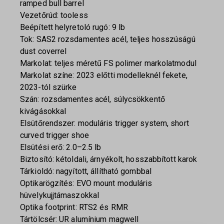
ramped bull barrel
Vezetőrúd: tooless
Beépített helyretoló rugó: 9 lb
Tok: SAS2 rozsdamentes acél, teljes hosszúságú
dust coverrel
Markolat: teljes méretű FS polimer markolatmodul
Markolat színe: 2023 előtti modelleknél fekete,
2023-tól szürke
Szán: rozsdamentes acél, súlycsökkentő
kivágásokkal
Elsütőrendszer: moduláris trigger system, short
curved trigger shoe
Elsütési erő: 2.0–2.5 lb
Biztosító: kétoldali, árnyékolt, hosszabbított karok
Tárkioldó: nagyított, állítható gombbal
Optikarögzítés: EVO mount moduláris
hüvelykujjtámaszokkal
Optika footprint: RTS2 és RMR
Tártölcsér: UR alumínium magwell