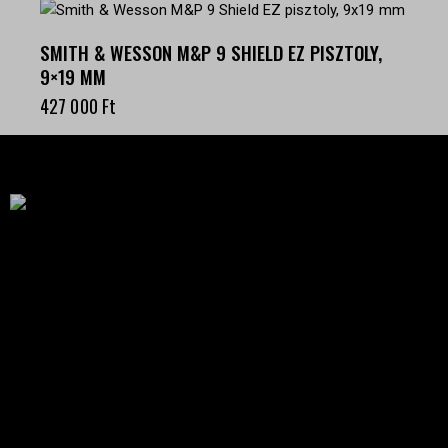
SMITH & WESSON M&P 9 SHIELD EZ PISZTOLY,
9×19 MM
427 000
Ft
Célba találunk együtt-fegyverek szenvedéllyel!
SZAKÜZLET
HU—9024 Győr
Déry Tibor u.13.
info@keilertactical.hu