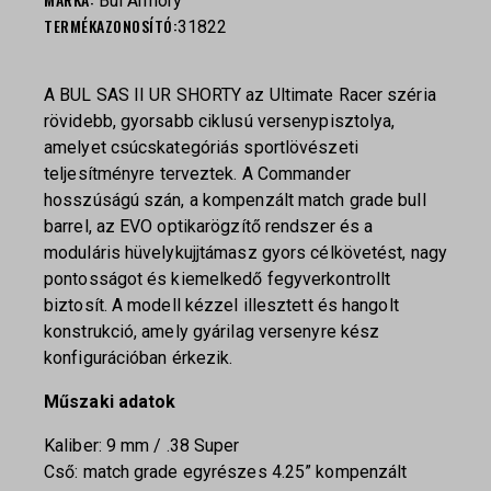
Bul Armory
TERMÉKAZONOSÍTÓ:
31822
A BUL SAS II UR SHORTY az Ultimate Racer széria
rövidebb, gyorsabb ciklusú versenypisztolya,
amelyet csúcskategóriás sportlövészeti
teljesítményre terveztek. A Commander
hosszúságú szán, a kompenzált match grade bull
barrel, az EVO optikarögzítő rendszer és a
moduláris hüvelykujjtámasz gyors célkövetést, nagy
pontosságot és kiemelkedő fegyverkontrollt
biztosít. A modell kézzel illesztett és hangolt
konstrukció, amely gyárilag versenyre kész
konfigurációban érkezik.
Műszaki adatok
Kaliber: 9 mm / .38 Super
Cső: match grade egyrészes 4.25” kompenzált