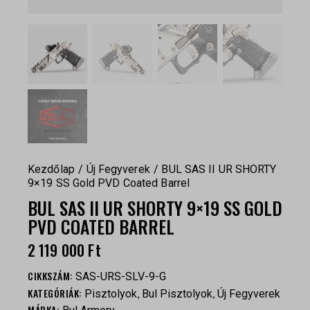
Kezdőlap
Új Fegyverek
BUL SAS II UR SHORTY
9×19 SS Gold PVD Coated Barrel
BUL SAS II UR SHORTY 9×19 SS GOLD
PVD COATED BARREL
2 119 000
Ft
CIKKSZÁM:
SAS-URS-SLV-9-G
KATEGÓRIÁK:
,
,
Pisztolyok
Bul Pisztolyok
Új Fegyverek
MÁRKA: