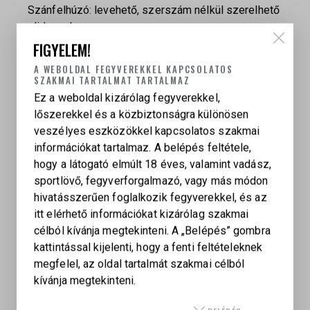
Szánfelhúzó: levehető, szerszám nélkül szerelhető
slide racker
Felületkezelés: Silver / Natural Finish
FIGYELEM!
Csőbevonat: Gold PVD coated barrel
A WEBOLDAL FEGYVEREKKEL KAPCSOLATOS
Súly töltetlenül: 1150 g / 2.5 lb
SZAKMAI TARTALMAT TARTALMAZ
Doboz tartalma: hard box case, 2 tár, használati
Ez a weboldal kizárólag fegyverekkel,
útmutató, safety flag, nylon, réz és acél tisztítókefe
lőszerekkel és a közbiztonságra különösen
készlet, BUL MS red dot, long thumb rest module, 8
veszélyes eszközökkel kapcsolatos szakmai
lb, 9 lb és 10 lb helyretoló rugók, 2 db guide rod
információkat tartalmaz. A belépés feltétele,
buffer
hogy a látogató elmúlt 18 éves, valamint vadász,
Megjegyzés: 2023-as szürke markolatos modellek
sportlövő, fegyverforgalmazó, vagy más módon
optika nélkül érkeznek
hivatásszerűen foglalkozik fegyverekkel, és az
itt elérhető információkat kizárólag szakmai
célból kívánja megtekinteni. A „Belépés” gombra
kattintással kijelenti, hogy a fenti feltételeknek
megfelel, az oldal tartalmát szakmai célból
kívánja megtekinteni.