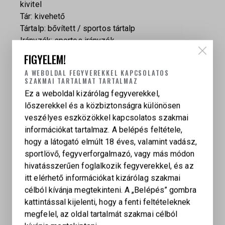
kivitel
Tár: kivehető
Tártalp: bővített / sportos tártalp
Irányzék: sportos irányzék
Felhasználás: sportlövészet, dinamikus lövészet,
FIGYELEM!
versenyzés
A WEBOLDAL FEGYVEREKKEL KAPCSOLATOS
SZAKMAI TARTALMAT TARTALMAZ
Ez a weboldal kizárólag fegyverekkel,
lőszerekkel és a közbiztonságra különösen
veszélyes eszközökkel kapcsolatos szakmai
információkat tartalmaz. A belépés feltétele,
hogy a látogató elmúlt 18 éves, valamint vadász,
KAPCSOLÓDÓ TERMÉKEK
sportlövő, fegyverforgalmazó, vagy más módon
hivatásszerűen foglalkozik fegyverekkel, és az
itt elérhető információkat kizárólag szakmai
célból kívánja megtekinteni. A „Belépés” gombra
CZ 75B TWO-TONE
kattintással kijelenti, hogy a fenti feltételeknek
299 000
Ft
megfelel, az oldal tartalmát szakmai célból