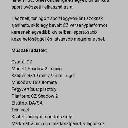
lehet IPSC, Steel Challenge és egyéb dinamikus
sportlövészeti felhasználásra.
Használt, tuningolt sportfegyverként azoknak
ajánlható, akik egy bevált CZ versenyplatformot
keresnek egyedibb kivitelben, sportosabb
kezelhetőséggel és látványos megjelenéssel.
Műszaki adatok:
Gyártó: CZ
Modell: Shadow 2 Tuning
Kaliber: 9×19 mm / 9 mm Luger
Működés: félautomata
Fegyvertípus: pisztoly
Platform: CZ Shadow 2
Elsütés: DA/SA
Tok: acél
Kivitel: tuningolt sportpisztoly
Markolat: alumínium markolatpanel, világoskék