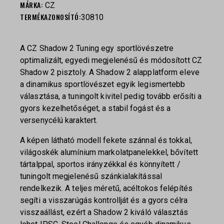
MÁRKA:
CZ
TERMÉKAZONOSÍTÓ:
30810
A CZ Shadow 2 Tuning egy sportlövészetre
optimalizált, egyedi megjelenésű és módosított CZ
Shadow 2 pisztoly. A Shadow 2 alapplatform eleve
a dinamikus sportlövészet egyik legismertebb
választása, a tuningolt kivitel pedig tovább erősíti a
gyors kezelhetőséget, a stabil fogást és a
versenycélú karaktert.
A képen látható modell fekete szánnal és tokkal,
világoskék alumínium markolatpanelekkel, bővített
tártalppal, sportos irányzékkal és könnyített /
tuningolt megjelenésű szánkialakítással
rendelkezik. A teljes méretű, acéltokos felépítés
segíti a visszarúgás kontrollját és a gyors célra
visszaállást, ezért a Shadow 2 kiváló választás