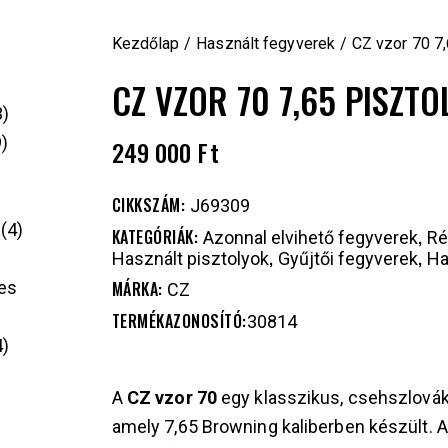
Kezdőlap
Használt fegyverek
CZ vzor 70 7,
CZ VZOR 70 7,65 PISZTO
3
9
249 000
Ft
CIKKSZÁM:
J69309
4
KATEGÓRIÁK:
,
Azonnal elvihető fegyverek
Ré
,
,
Használt pisztolyok
Gyűjtői fegyverek
Ha
MÁRKA:
es
CZ
TERMÉKAZONOSÍTÓ:
30814
4
A
CZ vzor 70
egy klasszikus, csehszlovák 
amely 7,65 Browning kaliberben készült. A