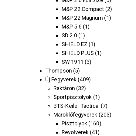
M&P 2.0 Full Size
5
M&P 22 Compact
2
M&P 22 Magnum
1
M&P 5.6
1
SD 2.0
1
SHIELD EZ
1
SHIELD PLUS
1
SW 1911
3
Thompson
5
Új Fegyverek
409
Raktáron
32
Sportpisztolyok
1
BTS-Keiler Tactical
7
Maroklőfegyverek
203
Pisztolyok
160
Revolverek
41