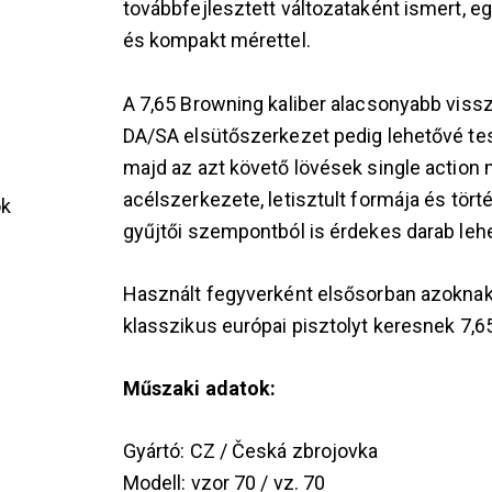
továbbfejlesztett változataként ismert, 
és kompakt mérettel.
A 7,65 Browning kaliber alacsonyabb vissz
DA/SA elsütőszerkezet pedig lehetővé tesz
majd az azt követő lövések single action
acélszerkezete, letisztult formája és tör
ok
gyűjtői szempontból is érdekes darab lehe
Használt fegyverként elsősorban azoknak 
klasszikus európai pisztolyt keresnek 7,6
s
Műszaki adatok:
Gyártó: CZ / Česká zbrojovka
Modell: vzor 70 / vz. 70