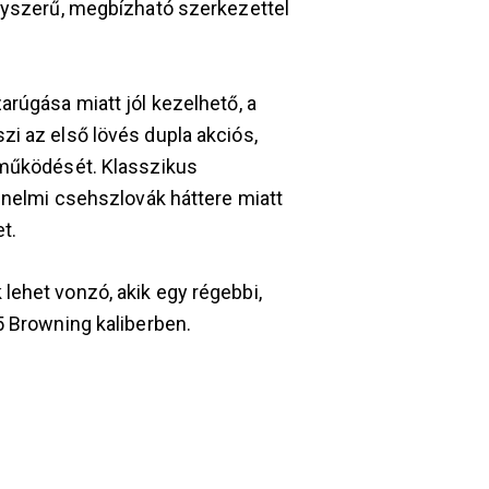
egyszerű, megbízható szerkezettel
arúgása miatt jól kezelhető, a
i az első lövés dupla akciós,
 működését. Klasszikus
ténelmi csehszlovák háttere miatt
t.
lehet vonzó, akik egy régebbi,
5 Browning kaliberben.