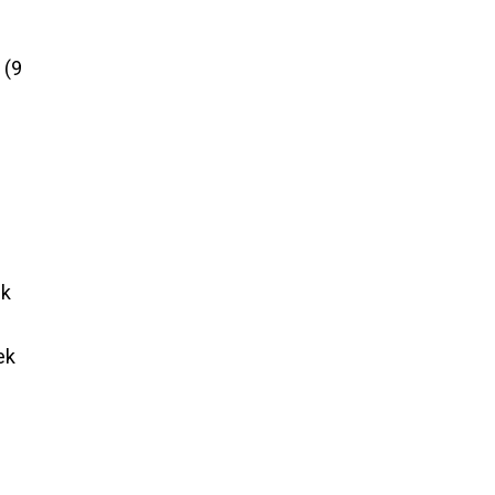
k
9
ek
ek