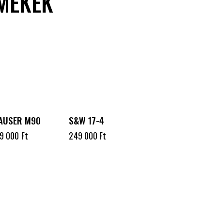
MÉKEK
AUSER M90
S&W 17-4
99 000
Ft
249 000
Ft