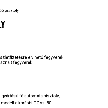
65 pisztoly
LY
,
szletfizetésre elvihető fegyverek
sznált fegyverek
gyártású félautomata pisztoly,
 modell a korábbi CZ vz. 50