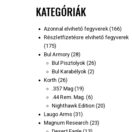
KATEGÓRIÁK
Azonnal elvihető fegyverek
166
Részletfizetésre elvihető fegyverek
175
Bul Armory
28
Bul Pisztolyok
26
Bul Karabélyok
2
Korth
26
.357 Mag
19
.44 Rem. Mag.
6
Nighthawk Edition
20
Laugo Arms
31
Magnum Research
23
Desert Eagle
13