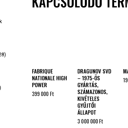
KAPCSOLÓDÓ TER
k
28
FABRIQUE
DRAGUNOV SVD
M
NATIONALE HIGH
– 1975-ÖS
1
POWER
GYÁRTÁS,
SZÁMAZONOS,
399 000
Ft
KIVÉTELES
GYŰJTŐI
ÁLLAPOT
3 000 000
Ft