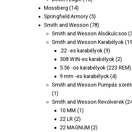
Mossberg
14
Springfield Armory
5
Smith and Wesson
78
Smith and Wesson Alsókulcsos
Smith and Wesson Karabélyok
1
.22 -es karabélyok
9
308 WIN-es karabélyok
2
5.56 -os karabélyok (223 REM)
9 mm -es karabélyok
4
Smith and Wesson Pumpás sörét
1
Smith and Wesson Revolverek
2
10 MM
1
22 LR
2
22 MAGNUM
2