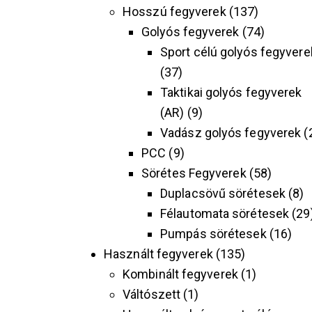
Hosszú fegyverek
137
Golyós fegyverek
74
Sport célú golyós fegyvere
37
Taktikai golyós fegyverek
(AR)
9
Vadász golyós fegyverek
PCC
9
Sörétes Fegyverek
58
Duplacsövű sörétesek
8
Félautomata sörétesek
29
Pumpás sörétesek
16
Használt fegyverek
135
Kombinált fegyverek
1
Váltószett
1