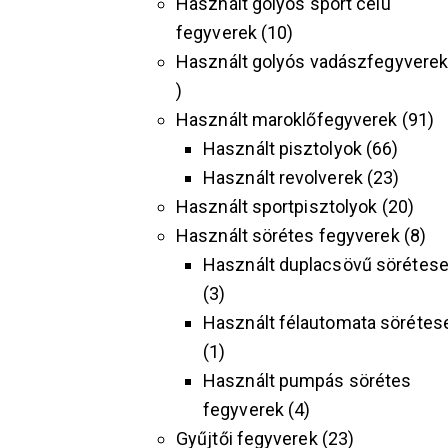
Használt golyós sport célú
fegyverek
10
Használt golyós vadászfegyvere
Használt maroklőfegyverek
91
Használt pisztolyok
66
Használt revolverek
23
Használt sportpisztolyok
20
Használt sörétes fegyverek
8
Használt duplacsövű sörétes
3
Használt félautomata sörétes
1
Használt pumpás sörétes
fegyverek
4
Gyűjtői fegyverek
23