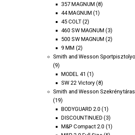
357 MAGNUM
8
44 MAGNUM
1
45 COLT
2
460 SW MAGNUM
3
500 SW MAGNUM
2
9 MM
2
Smith and Wesson Sportpisztoly
9
MODEL 41
1
SW 22 Victory
8
Smith and Wesson Szekrénytára
19
BODYGUARD 2.0
1
DISCOUNTINUED
3
M&P Compact 2.0
1