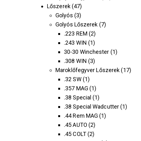
Lőszerek
47
Golyós
3
Golyós Lőszerek
7
.223 REM
2
.243 WIN
1
30-30 Winchester
1
.308 WIN
3
Maroklőfegyver Lőszerek
17
.32 SW
1
.357 MAG
1
.38 Special
1
.38 Special Wadcutter
1
.44 Rem MAG
1
.45 AUTO
2
.45 COLT
2