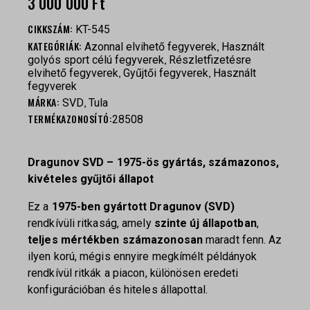
3 000 000
Ft
CIKKSZÁM:
KT-545
KATEGÓRIÁK:
,
Azonnal elvihető fegyverek
Használt
,
golyós sport célú fegyverek
Részletfizetésre
,
,
elvihető fegyverek
Gyűjtői fegyverek
Használt
fegyverek
MÁRKA:
,
SVD
Tula
TERMÉKAZONOSÍTÓ:
28508
Dragunov SVD
– 1975-ös gyártás, számazonos,
kivételes gyűjtői állapot
Ez a
1975-ben gyártott Dragunov (SVD)
rendkívüli ritkaság, amely
szinte új állapotban
,
teljes mértékben számazonosan
maradt fenn. Az
ilyen korú, mégis ennyire megkímélt példányok
rendkívül ritkák a piacon, különösen eredeti
konfigurációban és hiteles állapottal.