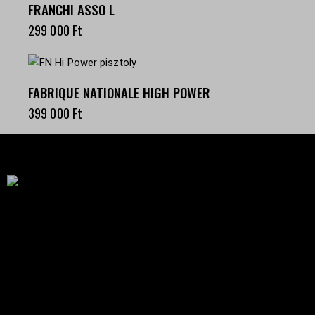
FRANCHI ASSO L
299 000
Ft
FABRIQUE NATIONALE HIGH POWER
399 000
Ft
Célba találunk együtt-fegyverek szenvedéllyel!
SZAKÜZLET
HU—9024 Győr