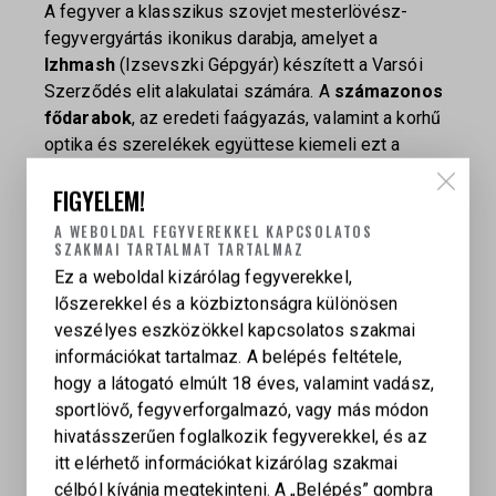
A fegyver a klasszikus szovjet mesterlövész-
fegyvergyártás ikonikus darabja, amelyet a
Izhmash
(Izsevszki Gépgyár) készített a Varsói
Szerződés elit alakulatai számára. A
számazonos
fődarabok
, az eredeti faágyazás, valamint a korhű
optika és szerelékek együttese kiemeli ezt a
példányt a legtöbb, később felújított vagy vegyes
FIGYELEM!
alkatrészes Dragunov közül.
A WEBOLDAL FEGYVEREKKEL KAPCSOLATOS
Miért különleges ez a darab?
SZAKMAI TARTALMAT TARTALMAZ
Ez a weboldal kizárólag fegyverekkel,
1975-ös gyártás
– keresett, korai széria
lőszerekkel és a közbiztonságra különösen
Teljesen számazonos
– kiemelkedő gyűjtői
veszélyes eszközökkel kapcsolatos szakmai
érték
információkat tartalmaz. A belépés feltétele,
Szinte új állapot
– minimális használati nyomok
hogy a látogató elmúlt 18 éves, valamint vadász,
Eredeti fa tus és előágy
– korhű megjelenés
sportlövő, fegyverforgalmazó, vagy más módon
Ikonikus SVD konstrukció
– hidegháborús
hivatásszerűen foglalkozik fegyverekkel, és az
fegyvertörténeti mérföldkő
itt elérhető információkat kizárólag szakmai
célból kívánja megtekinteni. A „Belépés” gombra
Ez a Dragunov nem csupán egy lőfegyver, hanem