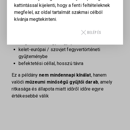
kattintással kijelenti, hogy a fenti feltételeknek
történelmi relikvia
: egy olyan korszak lenyomata,
megfelel, az oldal tartalmát szakmai célból
amikor az SVD a világ egyik legelismertebb kijelölt
kívánja megtekinteni.
lövészfegyverének számított.
Kifejezetten ajánlott
:
BELÉPÉS
magas szintű fegyvergyűjtőknek
kelet-európai / szovjet fegyvertörténeti
gyűjteménybe
befektetési céllal, hosszú távra
Ez a példány
nem mindennapi kínálat
, hanem
valódi
múzeumi minőségű gyűjtői darab
, amely
ritkasága és állapota miatt időről időre egyre
értékesebbé válik