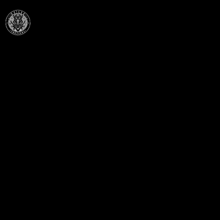
Célba találunk együtt-fegyverek szenvedéllyel!
SZAKÜZLET
HU—9024 Győr
Déry Tibor u.13.
info@keilertactical.hu
+36 30 799 73 39
Fegyverkereskedelmi engedély szám:
08000-821/1850-11/2025F
Haditechnikai engedély szám:
3HETE2601993