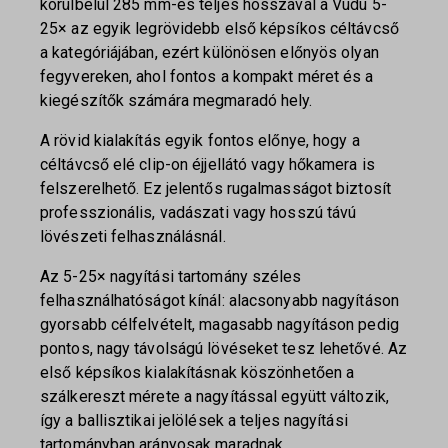
körülbelül 285 mm-es teljes hosszával a Vudu 5-
25× az egyik legrövidebb első képsíkos céltávcső
a kategóriájában, ezért különösen előnyös olyan
fegyvereken, ahol fontos a kompakt méret és a
kiegészítők számára megmaradó hely.
A rövid kialakítás egyik fontos előnye, hogy a
céltávcső elé clip-on éjjellátó vagy hőkamera is
felszerelhető. Ez jelentős rugalmasságot biztosít
professzionális, vadászati vagy hosszú távú
lövészeti felhasználásnál.
Az 5-25× nagyítási tartomány széles
felhasználhatóságot kínál: alacsonyabb nagyításon
gyorsabb célfelvételt, magasabb nagyításon pedig
pontos, nagy távolságú lövéseket tesz lehetővé. Az
első képsíkos kialakításnak köszönhetően a
szálkereszt mérete a nagyítással együtt változik,
így a ballisztikai jelölések a teljes nagyítási
tartományban arányosak maradnak.