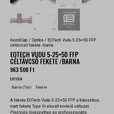
Kezdőlap
Optika
EOTech Vudu 5-25×50 FFP
céltávcső fekete /barna
EOTECH VUDU 5-25×50 FFP
CÉLTÁVCSŐ FEKETE /BARNA
963 508
Ft
EOTECH
Barna (Tan)
Fekete
A fekete EOTech Vudu 5-25×50 FFP a klasszikus,
matt fekete Type III eloxált kivitelű változat.
Precíziós lövészethez és professzionális