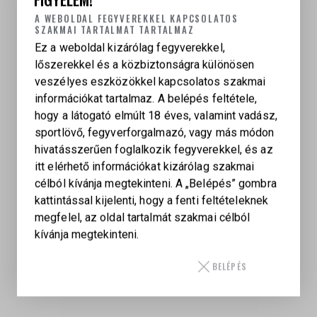
fényerőfokozaton, szobahőmérsékleten
A WEBOLDAL FEGYVEREKKEL KAPCSOLATOS
SZAKMAI TARTALMAT TARTALMAZ
Teljes hossz: 285 mm
Ez a weboldal kizárólag fegyverekkel,
Tömeg elemmel: 835 g
lőszerekkel és a közbiztonságra különösen
Tubusátmérő: 34 mm
veszélyes eszközökkel kapcsolatos szakmai
Származási ország: Japán
információkat tartalmaz. A belépés feltétele,
Magasságállító torony: push/pull reteszelő
hogy a látogató elmúlt 18 éves, valamint vadász,
rendszer
sportlövő, fegyverforgalmazó, vagy más módon
Zero Stop rendszer: EOTech EZ Chek Zero Stop
hivatásszerűen foglalkozik fegyverekkel, és az
Clip-on kompatibilitás: éjjellátó vagy hőkamera a
itt elérhető információkat kizárólag szakmai
céltávcső elé szerelhető
célból kívánja megtekinteni. A „Belépés” gombra
kattintással kijelenti, hogy a fenti feltételeknek
megfelel, az oldal tartalmát szakmai célból
kívánja megtekinteni.
BELÉPÉS
EOTECH
Barna (Tan), Fekete