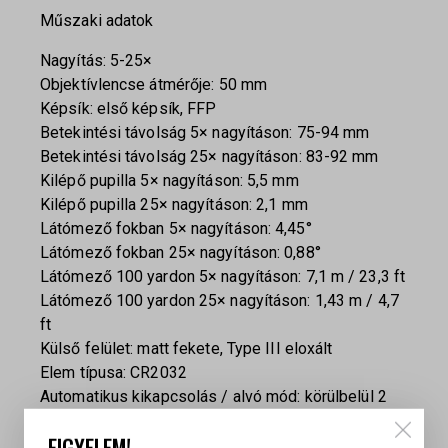
Műszaki adatok
Nagyítás: 5-25×
Objektívlencse átmérője: 50 mm
Képsík: első képsík, FFP
Betekintési távolság 5× nagyításon: 75-94 mm
Betekintési távolság 25× nagyításon: 83-92 mm
Kilépő pupilla 5× nagyításon: 5,5 mm
Kilépő pupilla 25× nagyításon: 2,1 mm
Látómező fokban 5× nagyításon: 4,45°
Látómező fokban 25× nagyításon: 0,88°
Látómező 100 yardon 5× nagyításon: 7,1 m / 23,3 ft
Látómező 100 yardon 25× nagyításon: 1,43 m / 4,7
ft
Külső felület: matt fekete, Type III eloxált
Elem típusa: CR2032
Automatikus kikapcsolás / alvó mód: körülbelül 2
óra után
FIGYELEM!
Üzemidő: körülbelül 500 óra közepes, 5-ös