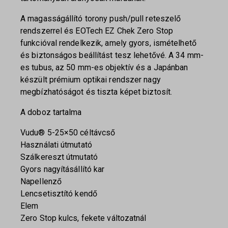
A magasságállító torony push/pull reteszelő
rendszerrel és EOTech EZ Chek Zero Stop
funkcióval rendelkezik, amely gyors, ismételhető
és biztonságos beállítást tesz lehetővé. A 34 mm-
es tubus, az 50 mm-es objektív és a Japánban
készült prémium optikai rendszer nagy
megbízhatóságot és tiszta képet biztosít.
A doboz tartalma
Vudu® 5-25×50 céltávcső
Használati útmutató
Szálkereszt útmutató
Gyors nagyításállító kar
Napellenző
Lencsetisztító kendő
Elem
Zero Stop kulcs, fekete változatnál