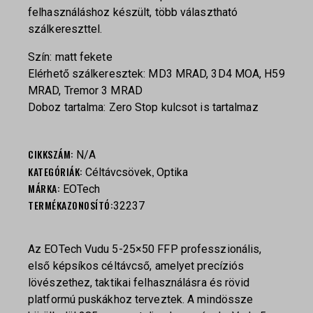
felhasználáshoz készült, több választható
szálkereszttel.
Szín: matt fekete
Elérhető szálkeresztek: MD3 MRAD, 3D4 MOA, H59
MRAD, Tremor 3 MRAD
Doboz tartalma: Zero Stop kulcsot is tartalmaz
CIKKSZÁM:
N/A
KATEGÓRIÁK:
,
Céltávcsövek
Optika
MÁRKA:
EOTech
TERMÉKAZONOSÍTÓ:
32237
Az EOTech Vudu 5-25×50 FFP professzionális,
első képsíkos céltávcső, amelyet precíziós
lövészethez, taktikai felhasználásra és rövid
platformú puskákhoz terveztek. A mindössze