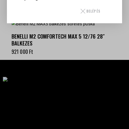
BŐRBORÍTÁSÚ TUSA
1 434 500
Ft
BELÉPÉS
BENELLI M2 COMFORTECH MAX 5 12/76 28″
BALKEZES
921 000
Ft
Célba találunk együtt-fegyverek szenvedéllyel!
SZAKÜZLET