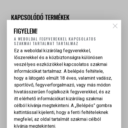
KAPCSOLÓDÓ TERMÉKEK
FIGYELEM!
A WEBOLDAL FEGYVEREKKEL KAPCSOLATOS
MOSSBERG 940 PRO THUNDER RANCH 18.5″
SZAKMAI TARTALMAT TARTALMAZ
OPTIC READY
Ez a weboldal kizárólag fegyverekkel,
713 990
Ft
lőszerekkel és a közbiztonságra különösen
veszélyes eszközökkel kapcsolatos szakmai
információkat tartalmaz. A belépés feltétele,
hogy a látogató elmúlt 18 éves, valamint vadász,
BENELLI M3 TACTICAL SPORT 12/76 20″ GHOST
sportlövő, fegyverforgalmazó, vagy más módon
RING, CYLINDER
hivatásszerűen foglalkozik fegyverekkel, és az
983 250
Ft
itt elérhető információkat kizárólag szakmai
célból kívánja megtekinteni. A „Belépés” gombra
kattintással kijelenti, hogy a fenti feltételeknek
megfelel, az oldal tartalmát szakmai célból
BENELLI RAFFAELLO LORD 12/76 30″
kívánja megtekinteni.