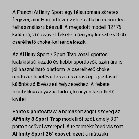
A Franchi Affinity Sport egy félautomata sörétes
fegyver, amely sportlövészeti és általános sörétes
felhasználásra készült. A megadott modell 12/76
kaliberű, 26″ csővel, fekete műanyag tussal és 3 db
cserélhető choke-kal rendelkezik.
Az Affinity Sport / Sport Trap vonal sportos
kialakítású, kezdő és hobbi sportlövők számára is
jól használható platform. A cserélhető choke
rendszer lehetővé teszi a szóráskép igazítását
különböző lövészeti helyzetekhez. A fekete
szintetikus agyazás tartós, könnyen kezelhető
kivitel.
Fontos pontosítás:
a bemásolt angol szöveg az
Affinity 3 Sport Trap
modellről szól, amely 30″
portolt csővel szerepel. A te termékcímed viszont
Affinity Sport 26″ csővel
, ezért a műszaki